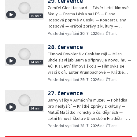
29. července
Zemřel Glen Hansard — Závěr Letní filmové
školy — Drama Láska na LFŠ — Diana
15 min
Rossová poprvé v Česku — Koncert Diany
Rossové — Krátké zprávy z kultury —
Výstavy o proměnách Prahy — Zahajení
Poslední vysílání
30. 7. 2026
na ČT art
Litomyšl Festu
28. července
Filmová Dovolená v Českém ráji — Milan
Uhde slaví jubileum a připravuje novou hru —
14 min
AČFK a Letní filmová škola — Filmovka se
vrací k dílu Ester Krumbachové — Krátké
zprávy z kultury — Antonín Střížek namaloval
Poslední vysílání
29. 7. 2026
na ČT art
Svět od vedle
27. července
Barvy války v Armádním muzeu — Pohádka
pro neslyšící — Krátké zprávy z kultury —
14 min
Matúš Maťátko ironicky o čs. dějinách —
Letní filmová škola v Uherském Hradišti —
Olomoucký U-klub znovu ožije
Poslední vysílání
28. 7. 2026
na ČT art