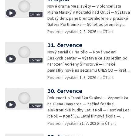
Nové drama Mezi světy — Violoncellista
Misha Maiský v Kostelci nad Orlicí — Výstava
14 min
Dobrý den, pane Dientzenhofere v pražské
Galerii Portheimka — 50 let od premiéry
filmu Na samotě u lesa — Krátké zprávy z
Poslední vysílání
2. 8. 2026
na ČT art
kultury — Nominace na hudební ceny
Mercury
31. července
Nový seriál ČT Na tělo — Nová vedení
Českých center — Výstava ke 100 letům od
15 min
narození Adrieny Šimotové — Finské
památky nově na seznamu UNESCO — Krátké
zprávy z kultury — Začíná Jiráskův Hronov —
Poslední vysílání
1. 8. 2026
na ČT art
Kulturní tipy
30. července
Dokument o Františku Skálovi — Vzpomínka
na Glena Hansarda — Začíná festival
15 min
elektronické hudby Let It Roll — Festival Let
It Roll — Končí 52. Letní filmová škola —
Krátké zprávy z kultury — Rekonstrukce
Poslední vysílání
31. 7. 2026
na ČT art
varhan v kostele Panny Marie Sněžné