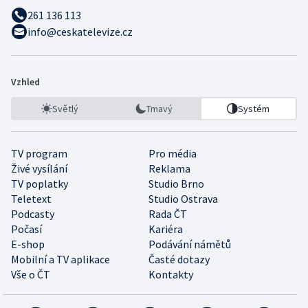
261 136 113
info@ceskatelevize.cz
Vzhled
Světlý
Tmavý
Systém
TV program
Pro média
Živé vysílání
Reklama
TV poplatky
Studio Brno
Teletext
Studio Ostrava
Podcasty
Rada ČT
Počasí
Kariéra
E-shop
Podávání námětů
Mobilní a TV aplikace
Časté dotazy
Vše o ČT
Kontakty