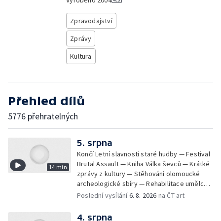
Vyrobeno
2004
Zpravodajství
Zprávy
Kultura
Přehled dílů
5776 přehratelných
5. srpna
Končí Letní slavnosti staré hudby — Festival
Brutal Assault — Kniha Válka ševců — Krátké
14 min
zprávy z kultury — Stěhování olomoucké
archeologické sbíry — Rehabilitace umělce
Milana Knížáka — Trailer na film Osamělý vlk
Poslední vysílání
6. 8. 2026
na ČT art
— Rošíření videohry Mafia: Domovina
4. srpna