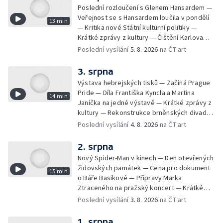
Poslední rozloučení s Glenem Hansardem —
Veřejnost se s Hansardem loučila v pondělí
13 min
— Kritika nové Státní kulturní politiky —
Krátké zprávy z kultury — Čištění Karlova
mostu — Archeologický výzkum na
Poslední vysílání
5. 8. 2026
na ČT art
Znojemsku — Natáčení vánoční pohádky pro
neslyšící
3. srpna
Výstava hebrejských tisků — Začíná Prague
Pride — Díla Františka Kyncla a Martina
14 min
Janíčka na jedné výstavě — Krátké zprávy z
kultury — Rekonstrukce brněnských divadel
— Budoucnost Knihovny Václava Havla —
Poslední vysílání
4. 8. 2026
na ČT art
Nové album projektu Aplaus pro dva —
Kulturní tipy
2. srpna
Nový Spider-Man v kinech — Den otevřených
židovských památek — Cena pro dokument
15 min
o Báře Basikové — Přípravy Marka
Ztraceného na pražský koncert — Krátké
zprávy z kultury — Nález historických
Poslední vysílání
3. 8. 2026
na ČT art
bronzových nástrojů
1. srpna