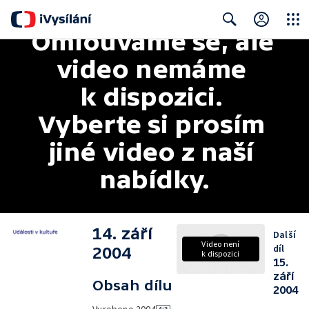
Omlouváme se, ale 
Close
Search
video nemáme 
k dispozici. 
Vyberte si prosím 
jiné video z naší 
nabídky.
14. září
Další
Video není
díl
2004
k dispozici
15.
září
Obsah dílu
2004