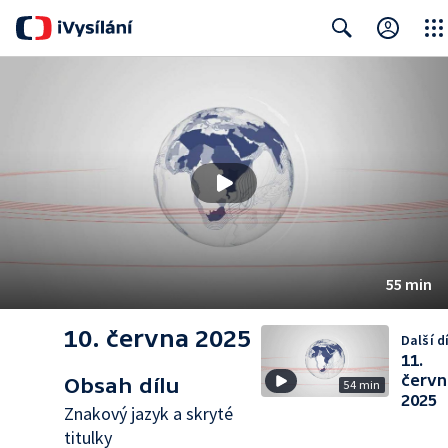
Close
Search
55 min
10. června 2025
Další dí
11.
červn
Obsah dílu
54 min
2025
Znakový jazyk a skryté
titulky