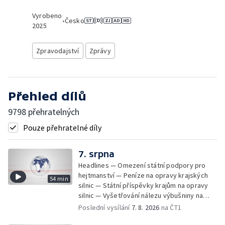
Vyrobeno
•
Česko
2025
Zpravodajství
Zprávy
Přehled dílů
9798 přehratelných
Pouze přehratelné díly
7. srpna
Headlines — Omezení státní podpory pro
hejtmanství — Peníze na opravy krajských
54 min
silnic — Státní příspěvky krajům na opravy
silnic — Vyšetřování nálezu výbušniny na
letišti v Lipsku — Pasové kontroly spojů mezi
Poslední vysílání
7. 8. 2026
na ČT1
Španělskem a Itálii — Demolice vyhořelé