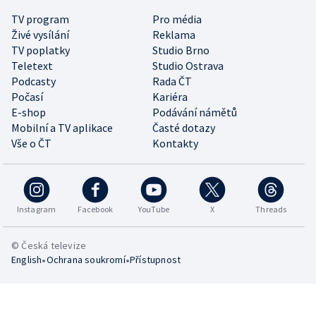
TV program
Pro média
Živé vysílání
Reklama
TV poplatky
Studio Brno
Teletext
Studio Ostrava
Podcasty
Rada ČT
Počasí
Kariéra
E-shop
Podávání námětů
Mobilní a TV aplikace
Časté dotazy
Vše o ČT
Kontakty
Instagram
Facebook
YouTube
X
Threads
© Česká televize
•
•
English
Ochrana soukromí
Přístupnost