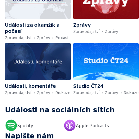
paragrafu o cizí moci — Nedostatek léku pro
léčbu rakoviny prsu — Sev.en už nehodlá
darovat peníze ušetřené za rekultivaci —
Wales nepodpoří Infantina do vedení FIFA —
Události za okamžik a
Zprávy
Rozkol turecké opozice — Dokončená
počasí
rekonstrukce křižovatky Mileta — Problémy
Zpravodajství
Zprávy
se zřizováním dětských skupin — První
Zpravodajství
Zprávy
Počasí
člověk, který přeplaval Baltské moře —
Práce v zemědělství během vysokých
teplot — Tvůrčí přestávka Ariany Grande —
Přemnožení krokodýlů na Borneu — Český
hlas ve vesmíru
Události, komentáře
Studio ČT24
Zpravodajství
Zprávy
Diskuze
Zpravodajství
Zprávy
Diskuze
Události
na sociálních sítích
Spotify
Apple Podcasts
Napište nám