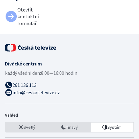
Otevřít
kontaktní
formulář
Divácké centrum
každý všední den:
8:00—16:00 hodin
261 136 113
info@ceskatelevize.cz
Vzhled
Světlý
Tmavý
Systém