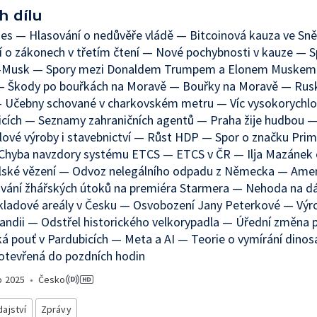
h dílu
nes — Hlasování o nedůvěře vládě — Bitcoinová kauza ve S
 o zákonech v třetím čtení — Nové pochybnosti v kauze — S
Musk — Spory mezi Donaldem Trumpem a Elonem Muskem
 Škody po bouřkách na Moravě — Bouřky na Moravě — Rusk
— Učebny schované v charkovském metru — Víc vysokorychlo
icích — Seznamy zahraničních agentů — Praha žije hudbou 
ové výroby i stavebnictví — Růst HDP — Spor o značku Pri
 Chyba navzdory systému ETCS — ETCS v ČR — Ilja Mazánek 
lské vězení — Odvoz nelegálního odpadu z Německa — Amer
vání žhářských útoků na premiéra Starmera — Nehoda na dá
kladové areály v Česku — Osvobození Jany Peterkové — Výro
ndii — Odstřel historického velkorypadla — Úřední změna 
ká pouť v Pardubicích — Meta a AI — Teorie o vymírání dino
otevřená do pozdních hodin
o
2025
•
Česko
ajství
Zprávy