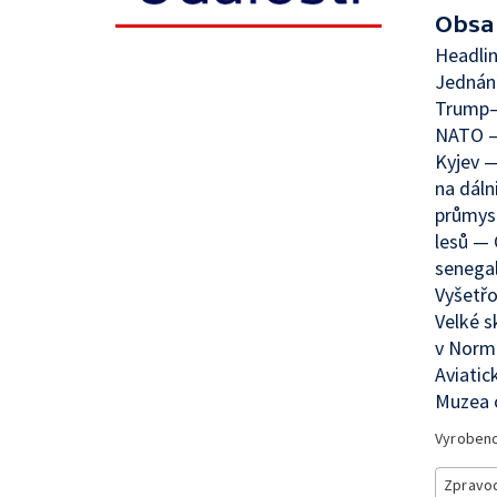
Obsa
Headli
Jednání
Trump–
NATO —
Kyjev 
na dáln
průmysl
lesů —
senega
Vyšetřo
Velké s
v Norma
Aviatic
Muzea 
Vyroben
Zpravod