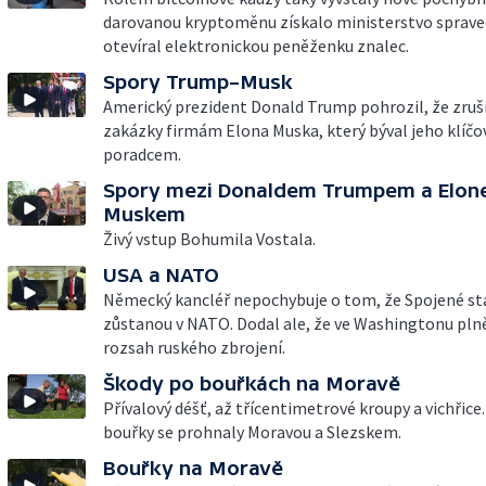
darovanou kryptoměnu získalo ministerstvo sprave
otevíral elektronickou peněženku znalec.
Spory Trump–Musk
Americký prezident Donald Trump pohrozil, že zruší
zakázky firmám Elona Muska, který býval jeho klíč
poradcem.
Spory mezi Donaldem Trumpem a Elo
Muskem
Živý vstup Bohumila Vostala.
USA a NATO
Německý kancléř nepochybuje o tom, že Spojené st
zůstanou v NATO. Dodal ale, že ve Washingtonu pl
rozsah ruského zbrojení.
Škody po bouřkách na Moravě
Přívalový déšť, až třícentimetrové kroupy a vichřice.
bouřky se prohnaly Moravou a Slezskem.
Bouřky na Moravě