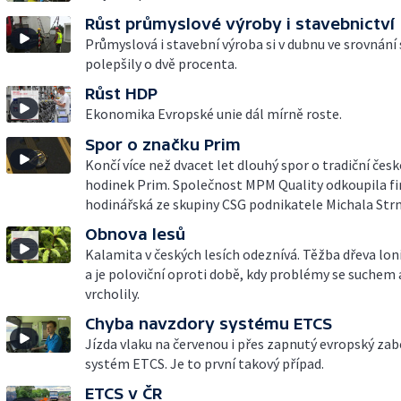
Růst průmyslové výroby i stavebnictví
Průmyslová i stavební výroba si v dubnu ve srovnání
polepšily o dvě procenta.
Růst HDP
Ekonomika Evropské unie dál mírně roste.
Spor o značku Prim
Končí více než dvacet let dlouhý spor o tradiční čes
hodinek Prim. Společnost MPM Quality odkoupila f
hodinářská ze skupiny CSG podnikatele Michala Str
Obnova lesů
Kalamita v českých lesích odeznívá. Těžba dřeva lon
a je poloviční oproti době, kdy problémy se suchem
vrcholily.
Chyba navzdory systému ETCS
Jízda vlaku na červenou i přes zapnutý evropský za
systém ETCS. Je to první takový případ.
ETCS v ČR