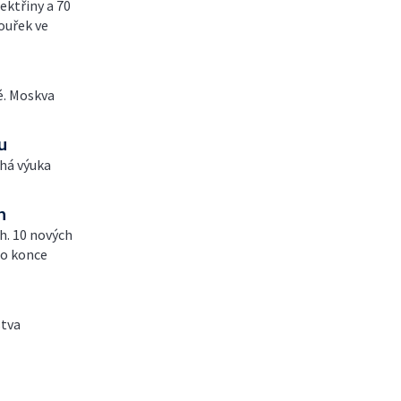
ektřiny a 70
bouřek ve
é. Moskva
u
íhá výuka
h
ch. 10 nových
do konce
stva