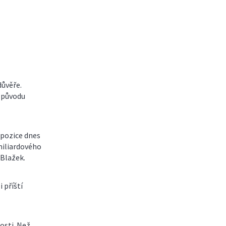
důvěře.
o původu
opozice dnes
miliardového
 Blažek.
 příští
osti. Než