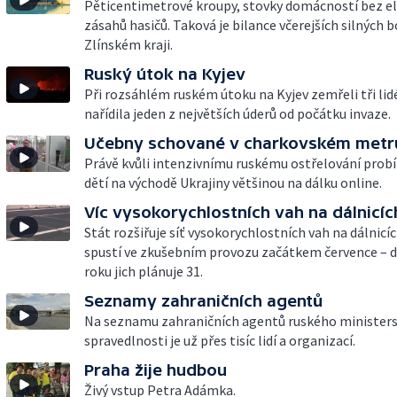
Pěticentimetrové kroupy, stovky domácností bez el
zásahů hasičů. Taková je bilance včerejších silných 
Zlínském kraji.
Ruský útok na Kyjev
Při rozsáhlém ruském útoku na Kyjev zemřeli tři lid
nařídila jeden z největších úderů od počátku invaze.
Učebny schované v charkovském metr
Právě kvůli intenzivnímu ruskému ostřelování prob
dětí na východě Ukrajiny většinou na dálku online.
Víc vysokorychlostních vah na dálnicíc
Stát rozšiřuje síť vysokorychlostních vah na dálnicí
spustí ve zkušebním provozu začátkem července – 
roku jich plánuje 31.
Seznamy zahraničních agentů
Na seznamu zahraničních agentů ruského minister
spravedlnosti je už přes tisíc lidí a organizací.
Praha žije hudbou
Živý vstup Petra Adámka.