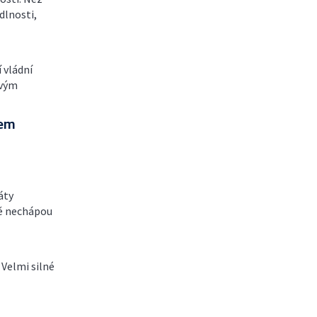
dlnosti,
 vládní
ovým
nem
áty
ně nechápou
 Velmi silné