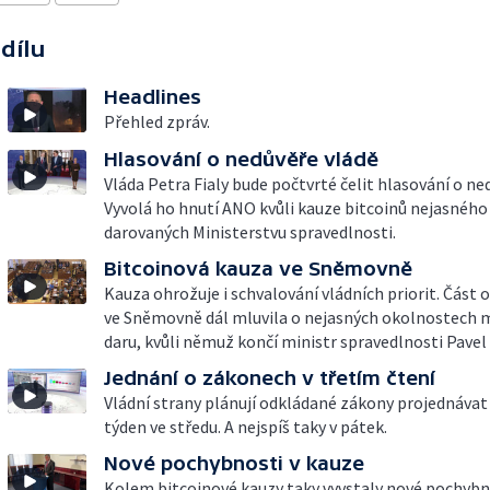
 dílu
Headlines
Přehled zpráv.
Hlasování o nedůvěře vládě
Vláda Petra Fialy bude počtvrté čelit hlasování o ne
Vyvolá ho hnutí ANO kvůli kauze bitcoinů nejasnéh
darovaných Ministerstvu spravedlnosti.
Bitcoinová kauza ve Sněmovně
Kauza ohrožuje i schvalování vládních priorit. Část 
ve Sněmovně dál mluvila o nejasných okolnostech 
daru, kvůli němuž končí ministr spravedlnosti Pavel
Jednání o zákonech v třetím čtení
Vládní strany plánují odkládané zákony projednávat i
týden ve středu. A nejspíš taky v pátek.
Nové pochybnosti v kauze
Kolem bitcoinové kauzy taky vyvstaly nové pochybn