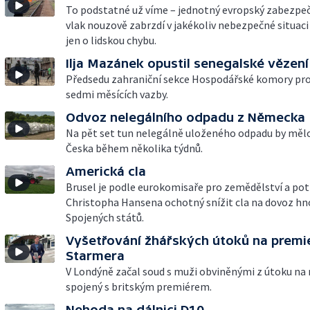
To podstatné už víme – jednotný evropský zabezpe
vlak nouzově zabrzdí v jakékoliv nebezpečné situaci 
jen o lidskou chybu.
Ilja Mazánek opustil senegalské vězení
Předsedu zahraniční sekce Hospodářské komory pro
sedmi měsících vazby.
Odvoz nelegálního odpadu z Německa
Na pět set tun nelegálně uloženého odpadu by měl
Česka během několika týdnů.
Americká cla
Brusel je podle eurokomisaře pro zemědělství a pot
Christopha Hansena ochotný snížit cla na dovoz hno
Spojených států.
Vyšetřování žhářských útoků na premi
Starmera
V Londýně začal soud s muži obviněnými z útoku na
spojený s britským premiérem.
Nehoda na dálnici D10