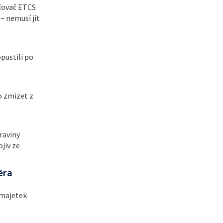
čovač ETCS
– nemusí jít
pustili po
o zmizet z
raviny
jiv ze
éra
 majetek