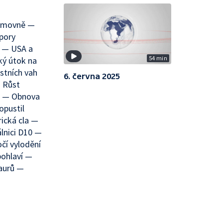
němovně —
pory
 — USA a
54 min
ý útok na
stních vah
6. června 2025
— Růst
m — Obnova
opustil
ická cla —
lnici D10 —
čí vylodění
pohlaví —
saurů —