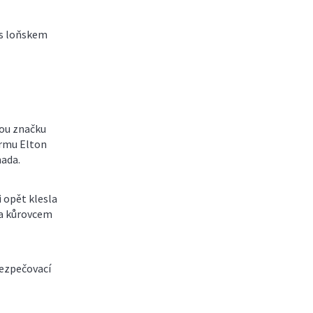
 s loňskem
kou značku
irmu Elton
nada.
i opět klesla
 a kůrovcem
bezpečovací