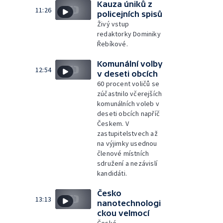
Kauza úniků z
11:26
policejních spisů
Živý vstup
redaktorky Dominiky
Řebíkové.
Komunální volby
12:54
v deseti obcích
60 procent voličů se
zúčastnilo včerejších
komunálních voleb v
deseti obcích napříč
Českem. V
zastupitelstvech až
na výjimky usednou
členové místních
sdružení a nezávislí
kandidáti.
Česko
13:13
nanotechnologi
ckou velmocí
České