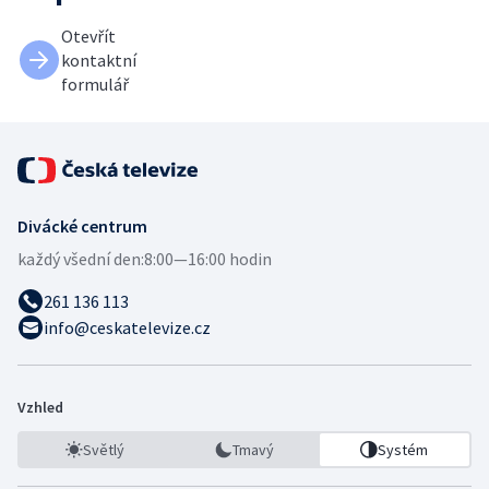
Otevřít
kontaktní
formulář
Divácké centrum
každý všední den:
8:00—16:00 hodin
261 136 113
info@ceskatelevize.cz
Vzhled
Světlý
Tmavý
Systém