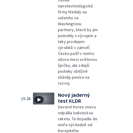
nanotechnologické
firmy hledaly na
veletrhu ve
Washingtonu
partnery, které by jim
pomohly s vývojem a
taky prodejem
výrobků v zámoří.
Česko patří v tomto
oboru mezi světovou
špičku, ale zdejší
podniky obtížně
sháněji peníze na
rozvoj.
Nový jaderný
15:28
test KLDR
Severní Korea znovu
odpálila balistickou
raketu. Ta dopadla do
moře východně od
Korejského