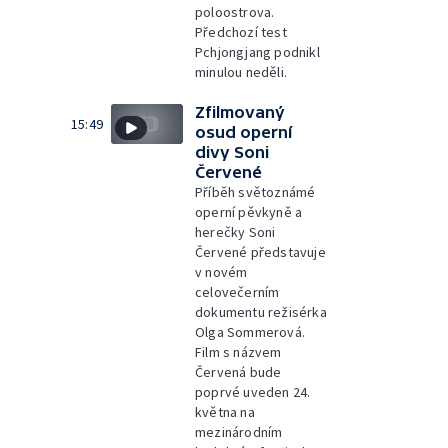
poloostrova.
Předchozí test
Pchjongjang podnikl
minulou neděli.
Zfilmovaný
15:49
osud operní
divy Soni
Červené
Příběh světoznámé
operní pěvkyně a
herečky Soni
Červené představuje
v novém
celovečerním
dokumentu režisérka
Olga Sommerová.
Film s názvem
Červená bude
poprvé uveden 24.
května na
mezinárodním