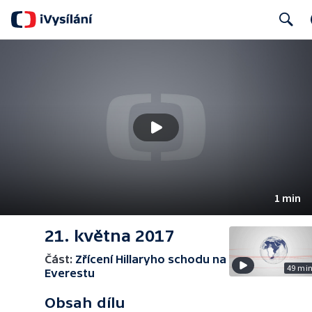
Search
1 min
21. května 2017
Část:
Zřícení Hillaryho schodu na
49 mi
Everestu
Obsah dílu