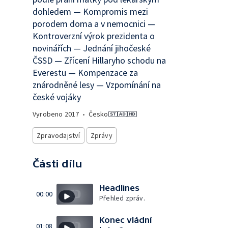
dohledem — Kompromis mezi
porodem doma a v nemocnici —
Kontroverzní výrok prezidenta o
novinářích — Jednání jihočeské
ČSSD — Zřícení Hillaryho schodu na
Everestu — Kompenzace za
znárodněné lesy — Vzpomínání na
české vojáky
Vyrobeno
2017
•
Česko
Zpravodajství
Zprávy
Části dílu
Headlines
00:00
Přehled zpráv.
Konec vládní
01:08