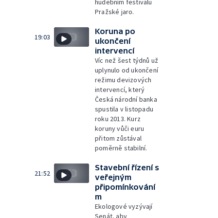
hudebním festivalu
Pražské jaro.
Koruna po
19:03
ukončení
intervencí
Víc než šest týdnů už
uplynulo od ukončení
režimu devizových
intervencí, který
Česká národní banka
spustila v listopadu
roku 2013. Kurz
koruny vůči euru
přitom zůstával
poměrně stabilní.
Stavební řízení s
21:52
veřejným
připomínkování
m
Ekologové vyzývají
Senát, aby