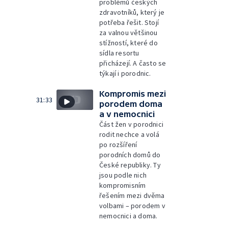
problémů českých
zdravotníků, který je
potřeba řešit. Stojí
za valnou většinou
stížností, které do
sídla resortu
přicházejí. A často se
týkají i porodnic.
Kompromis mezi
31:33
porodem doma
a v nemocnici
Část žen v porodnici
rodit nechce a volá
po rozšíření
porodních domů do
České republiky. Ty
jsou podle nich
kompromisním
řešením mezi dvěma
volbami – porodem v
nemocnici a doma.