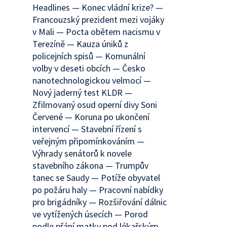
Headlines — Konec vládní krize? —
Francouzský prezident mezi vojáky
v Mali — Pocta obětem nacismu v
Terezíně — Kauza úniků z
policejních spisů — Komunální
volby v deseti obcích — Česko
nanotechnologickou velmocí —
Nový jaderný test KLDR —
Zfilmovaný osud operní divy Soni
Červené — Koruna po ukončení
intervencí — Stavební řízení s
veřejným připomínkováním —
Výhrady senátorů k novele
stavebního zákona — Trumpův
tanec se Saudy — Potíže obyvatel
po požáru haly — Pracovní nabídky
pro brigádníky — Rozšiřování dálnic
ve vytížených úsecích — Porod
podle přání matky pod lékařským