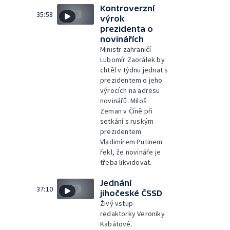
Kontroverzní
35:58
výrok
prezidenta o
novinářích
Ministr zahraničí
Lubomír Zaorálek by
chtěl v týdnu jednat s
prezidentem o jeho
výrocích na adresu
novinářů. Miloš
Zeman v Číně při
setkání s ruským
prezidentem
Vladimírem Putinem
řekl, že novináře je
třeba likvidovat.
Jednání
37:10
jihočeské ČSSD
Živý vstup
redaktorky Veroniky
Kabátové.