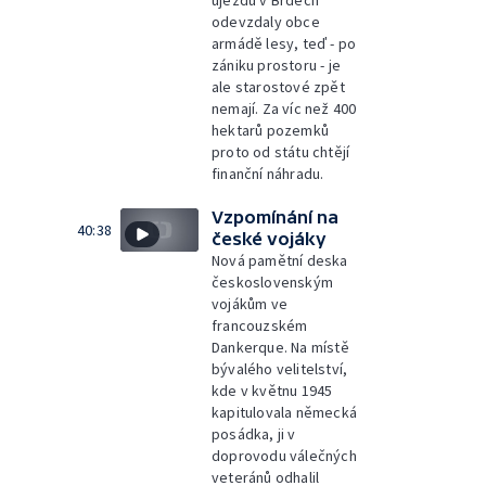
odevzdaly obce
armádě lesy, teď - po
zániku prostoru - je
ale starostové zpět
nemají. Za víc než 400
hektarů pozemků
proto od státu chtějí
finanční náhradu.
Vzpomínání na
40:38
české vojáky
Nová pamětní deska
československým
vojákům ve
francouzském
Dankerque. Na místě
bývalého velitelství,
kde v květnu 1945
kapitulovala německá
posádka, ji v
doprovodu válečných
veteránů odhalil