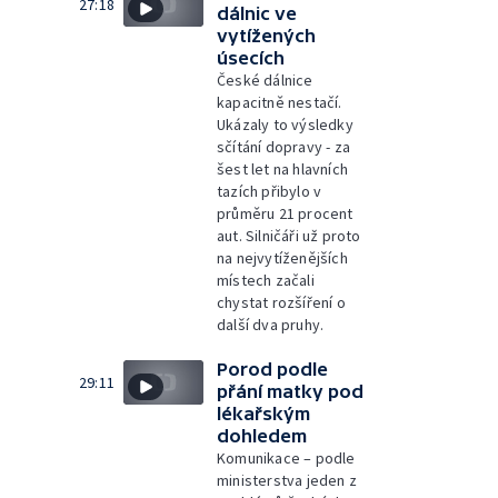
27:18
dálnic ve
vytížených
úsecích
České dálnice
kapacitně nestačí.
Ukázaly to výsledky
sčítání dopravy - za
šest let na hlavních
tazích přibylo v
průměru 21 procent
aut. Silničáři už proto
na nejvytíženějších
místech začali
chystat rozšíření o
další dva pruhy.
Porod podle
29:11
přání matky pod
lékařským
dohledem
Komunikace – podle
ministerstva jeden z