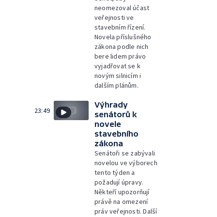
neomezoval účast
veřejnosti ve
stavebním řízení.
Novela příslušného
zákona podle nich
bere lidem právo
vyjadřovat se k
novým silnicím i
dalším plánům.
Výhrady
23:49
senátorů k
novele
stavebního
zákona
Senátoři se zabývali
novelou ve výborech
tento týden a
požadují úpravy.
Někteří upozorňují
právě na omezení
práv veřejnosti. Další