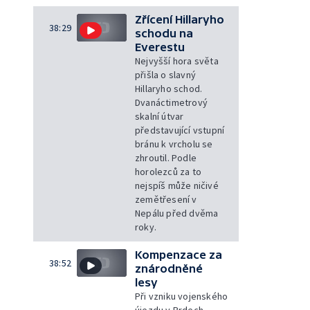
Zřícení Hillaryho
38:29
schodu na
Everestu
Nejvyšší hora světa
přišla o slavný
Hillaryho schod.
Dvanáctimetrový
skalní útvar
představující vstupní
bránu k vrcholu se
zhroutil. Podle
horolezců za to
nejspíš může ničivé
zemětřesení v
Nepálu před dvěma
roky.
Kompenzace za
38:52
znárodněné
lesy
Při vzniku vojenského
újezdu v Brdech