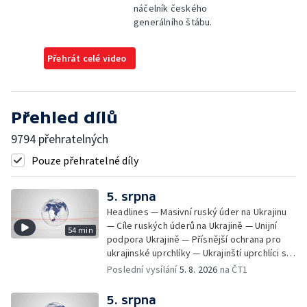
náčelník českého
generálního štábu.
Přehrát celé video
Přehled dílů
9794 přehratelných
Pouze přehratelné díly
5. srpna
Headlines — Masivní ruský úder na Ukrajinu
— Cíle ruských úderů na Ukrajině — Unijní
54 min
podpora Ukrajině — Přísnější ochrana pro
ukrajinské uprchlíky — Ukrajinští uprchlíci s
dočasnou ochranou v Česku — Uprchlíci s
Poslední vysílání
5. 8. 2026
na ČT1
dočasnou ochranou v ČR — Pátrání na jezeře
Most — Hašení skládky — Srážka nákladního
5. srpna