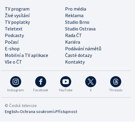
TV program
Pro média
Živé vysílání
Reklama
TV poplatky
Studio Brno
Teletext
Studio Ostrava
Podcasty
Rada ČT
Počasí
Kariéra
E-shop
Podávání námětů
Mobilní a TV aplikace
Časté dotazy
Vše o ČT
Kontakty
Instagram
Facebook
YouTube
X
Threads
© Česká televize
•
•
English
Ochrana soukromí
Přístupnost