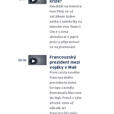
krize?
Kandidát na ministra
Ivan Pilný se už
začátkem týdne
setká s náměstky na
ministerstvu financí.
Chce s nima
diskutovat o jejich
práci a připravovat
se na jmenování.
Francouzský
06:06
prezident mezi
vojáky v Mali
První cesta nového
francouzského
prezidenta mimo
Evropu zavedla
Emmanuela Macrona
do Mali. Právě v této
africké zemi už
několik let
francouzští vojáci