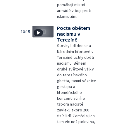
pomáhají místní
armádě v boji proti
islamistům.
Pocta obětem
10:15
nacismu v
Terezíně
Stovky lidí dnes na
Národním hřbitově v
Terezíně uctily oběti
nacismu. Během
druhé světové války
do terezínského
ghetta, tamní věznice
gestapa a
litoměřického
koncentračního
tábora nacisté
zavlekli skoro 200
tisíc lidí. Zemřela jich
tam víc než polovina,