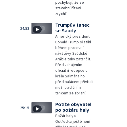
pochybují, že se
stavební řízení
zrychlí.
Trumpův tanec
24:53
se Saudy
Americký prezident
Donald Trump si stihl
během pracovní
návštěvy Saúdské
Arábie taky zatančit.
Před zahájením
oficiální recepce u
krále Salmána ho
před palácem přivítali
muži tradičním
tancem se zbraní.
Potíže obyvatel
25:15
po požáru haly
Požár haly u
Ostředka ještě není
zlikvidovaný. Lidé