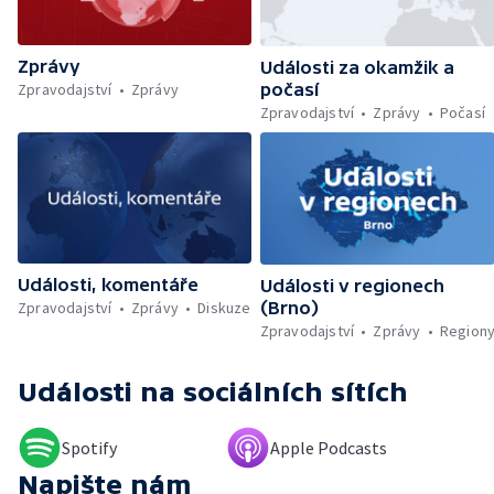
celé Pardubice — Záchrana kulturních
památek — Brasil Fest v Brně
Zprávy
Události za okamžik a
Zpravodajství
Zprávy
počasí
Zpravodajství
Zprávy
Počasí
Události, komentáře
Události v regionech
Zpravodajství
Zprávy
Diskuze
(Brno)
Zpravodajství
Zprávy
Region
Události
na sociálních sítích
Spotify
Apple Podcasts
Napište nám