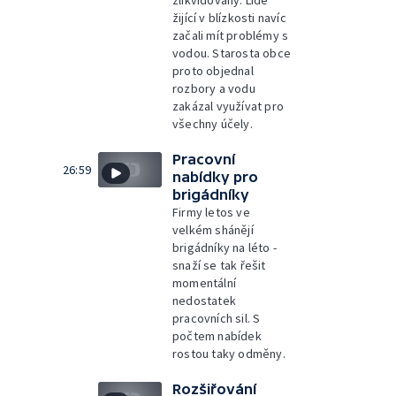
žijící v blízkosti navíc
začali mít problémy s
vodou. Starosta obce
proto objednal
rozbory a vodu
zakázal využívat pro
všechny účely.
Pracovní
26:59
nabídky pro
brigádníky
Firmy letos ve
velkém shánějí
brigádníky na léto -
snaží se tak řešit
momentální
nedostatek
pracovních sil. S
počtem nabídek
rostou taky odměny.
Rozšiřování