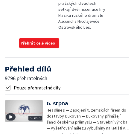
pražských divadlech
setkají dvě inscenace hry
klasika ruského dramatu
Alexandra Nikolajeviče
Ostrovského Les.
Přehrát celé video
Přehled dílů
9796 přehratelných
Pouze přehratelné díly
6. srpna
Headlines — Zapojení tuzemskách firem do
dostavby Dukovan — Dukovany přinášejí
55 min
šanci českému průmyslu — Stavební výroba
— Vyšetřování nálezu výbušniny na letišti v
Lipsku — Bourání torza vyhořelé budovy ve