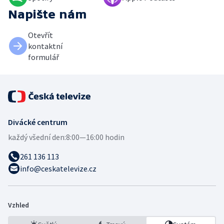
Napište nám
Otevřít
kontaktní
formulář
Divácké centrum
každý všední den:
8:00—16:00 hodin
261 136 113
info@ceskatelevize.cz
Vzhled