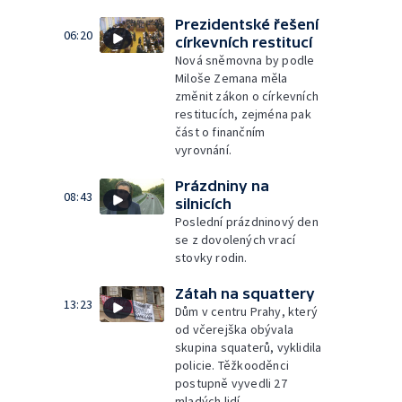
Prezidentské řešení
06:20
církevních restitucí
Nová sněmovna by podle
Miloše Zemana měla
změnit zákon o církevních
restitucích, zejména pak
část o finančním
vyrovnání.
Prázdniny na
08:43
silnicích
Poslední prázdninový den
se z dovolených vrací
stovky rodin.
Zátah na squattery
13:23
Dům v centru Prahy, který
od včerejška obývala
skupina squaterů, vyklidila
policie. Těžkooděnci
postupně vyvedli 27
mladých lidí.