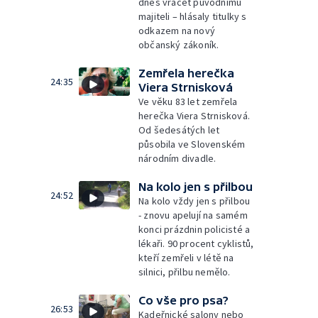
dnes vracet původnímu
majiteli – hlásaly titulky s
odkazem na nový
občanský zákoník.
Zemřela herečka
24:35
Viera Strnisková
Ve věku 83 let zemřela
herečka Viera Strnisková.
Od šedesátých let
působila ve Slovenském
národním divadle.
Na kolo jen s přilbou
24:52
Na kolo vždy jen s přilbou
- znovu apelují na samém
konci prázdnin policisté a
lékaři. 90 procent cyklistů,
kteří zemřeli v létě na
silnici, přilbu nemělo.
Co vše pro psa?
26:53
Kadeřnické salony nebo