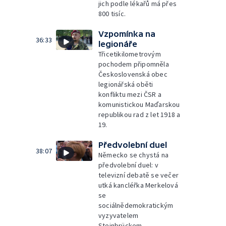
jich podle lékařů má přes
800 tisíc.
Vzpomínka na
36:33
legionáře
Třicetikilometrovým
pochodem připomněla
Československá obec
legionářská oběti
konfliktu mezi ČSR a
komunistickou Maďarskou
republikou rad z let 1918 a
19.
Předvolební duel
38:07
Německo se chystá na
předvolební duel: v
televizní debatě se večer
utká kancléřka Merkelová
se
sociálnědemokratickým
vyzyvatelem
Steinbrückem.