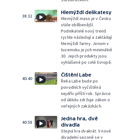
Hlemýždí delikatesy
38:32
Hlemýždí maso je v Česku
stále oblíbenější.
Podnikatelé nový trend
rychle následují a zakládají
hlemýždí farmy. Jenom v
tuzemsku je jich minimálně
30. Jejich produkty jsou
vyhlášené po celé Evropě.
Čištění Labe
40:40
Řeka Labe bude po
povodních vyčištěná
nejdřív příští rok. Správce
od úklidu zdržuje zákon o
veřejných zakázkách.
Jedna hra, dvě
40:58
divadla
Stejná hra dvakrát. V nové
divadelní sezoně se v