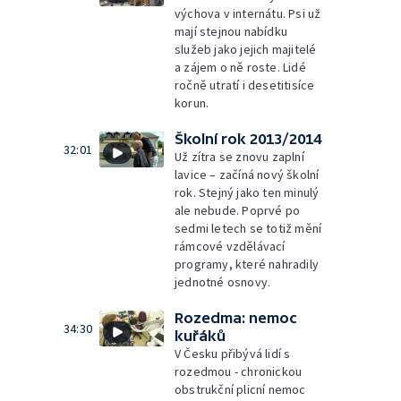
výchova v internátu. Psi už
mají stejnou nabídku
služeb jako jejich majitelé
a zájem o ně roste. Lidé
ročně utratí i desetitisíce
korun.
Školní rok 2013/2014
32:01
Už zítra se znovu zaplní
lavice – začíná nový školní
rok. Stejný jako ten minulý
ale nebude. Poprvé po
sedmi letech se totiž mění
rámcové vzdělávací
programy, které nahradily
jednotné osnovy.
Rozedma: nemoc
34:30
kuřáků
V Česku přibývá lidí s
rozedmou - chronickou
obstrukční plicní nemoc