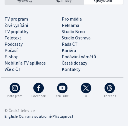
Světlý
Tmavý
Systém
TV program
Pro média
Živé vysílání
Reklama
TV poplatky
Studio Brno
Teletext
Studio Ostrava
Podcasty
Rada ČT
Počasí
Kariéra
E-shop
Podávání námětů
Mobilní a TV aplikace
Časté dotazy
Vše o ČT
Kontakty
Instagram
Facebook
YouTube
X
Threads
© Česká televize
•
•
English
Ochrana soukromí
Přístupnost