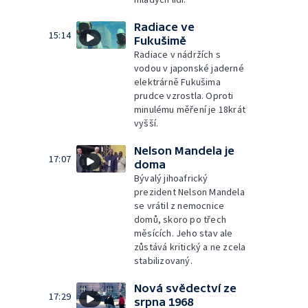
Radiace ve
15:14
Fukušimě
Radiace v nádržích s
vodou v japonské jaderné
elektrárně Fukušima
prudce vzrostla. Oproti
minulému měření je 18krát
vyšší.
Nelson Mandela je
17:07
doma
Bývalý jihoafrický
prezident Nelson Mandela
se vrátil z nemocnice
domů, skoro po třech
měsících. Jeho stav ale
zůstává kritický a ne zcela
stabilizovaný.
Nová svědectví ze
17:29
srpna 1968