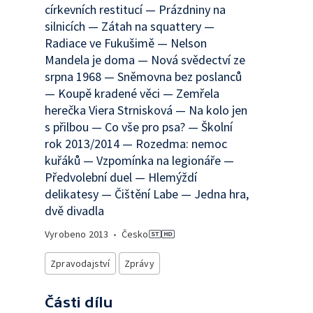
církevních restitucí — Prázdniny na
silnicích — Zátah na squattery —
Radiace ve Fukušimě — Nelson
Mandela je doma — Nová svědectví ze
srpna 1968 — Sněmovna bez poslanců
— Koupě kradené věci — Zemřela
herečka Viera Strnisková — Na kolo jen
s přilbou — Co vše pro psa? — Školní
rok 2013/2014 — Rozedma: nemoc
kuřáků — Vzpomínka na legionáře —
Předvolební duel — Hlemýždí
delikatesy — Čištění Labe — Jedna hra,
dvě divadla
Vyrobeno
2013
•
Česko
Zpravodajství
Zprávy
Části dílu