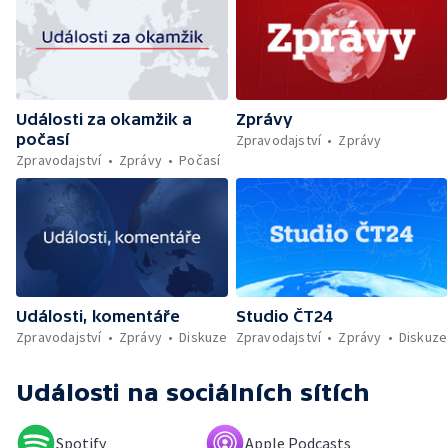
Problémy kvůli vyschlému Dunaji — Požár na
trajektu v Indonésii — Policejní dohled nad
Let It Roll — Byznys kolem rozluček se
svobodou — Den obětí romského
holocaustu — Sucho a nedostatek vody —
Události za okamžik a
Zprávy
Dopravní komplikace v Ostravě —
počasí
Rekonstrukce vily Marty po požáru
Zpravodajství
Zprávy
Zpravodajství
Zprávy
Počasí
Události, komentáře
Studio ČT24
Zpravodajství
Zprávy
Diskuze
Zpravodajství
Zprávy
Diskuze
Události
na sociálních sítích
Spotify
Apple Podcasts