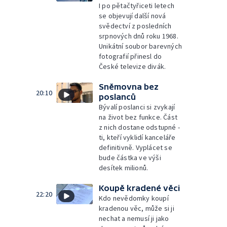
I po pětačtyřiceti letech
se objevují další nová
svědectví z posledních
srpnových dnů roku 1968.
Unikátní soubor barevných
fotografií přinesl do
České televize divák.
Sněmovna bez
20:10
poslanců
Bývalí poslanci si zvykají
na život bez funkce. Část
z nich dostane odstupné -
ti, kteří vyklidí kanceláře
definitivně. Vyplácet se
bude částka ve výši
desítek milionů.
Koupě kradené věci
22:20
Kdo nevědomky koupí
kradenou věc, může si ji
nechat a nemusí ji jako