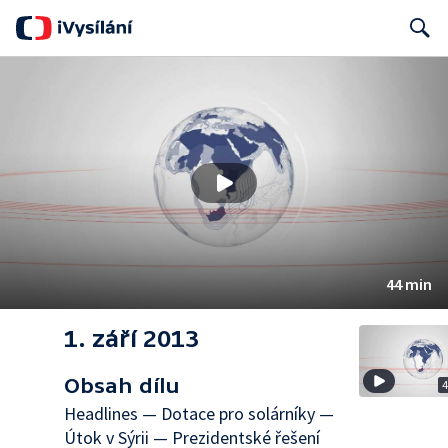
Search
44 min
1. září 2013
Obsah dílu
Headlines — Dotace pro solárníky —
Útok v Sýrii — Prezidentské řešení