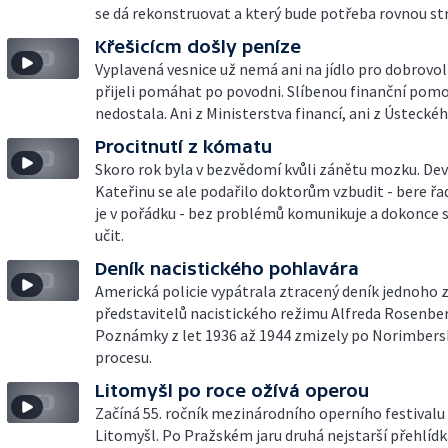
se dá rekonstruovat a který bude potřeba rovnou st
Křešicícm došly peníze
Vyplavená vesnice už nemá ani na jídlo pro dobrovoln
přijeli pomáhat po povodni. Slíbenou finanční pomo
nedostala. Ani z Ministerstva financí, ani z Ústeckéh
Procitnutí z kómatu
Skoro rok byla v bezvědomí kvůli zánětu mozku. Dev
Kateřinu se ale podařilo doktorům vzbudit - bere řad
je v pořádku - bez problémů komunikuje a dokonce s
učit.
Deník nacistického pohlavára
Americká policie vypátrala ztracený deník jednoho z
představitelů nacistického režimu Alfreda Rosenbe
Poznámky z let 1936 až 1944 zmizely po Norimber
procesu.
Litomyšl po roce ožívá operou
Začíná 55. ročník mezinárodního operního festival
Litomyšl. Po Pražském jaru druhá nejstarší přehlíd