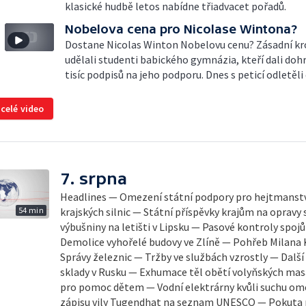
klasické hudbě letos nabídne třiadvacet pořadů.
Nobelova cena pro Nicolase Wintona?
Dostane Nicolas Winton Nobelovu cenu? Zásadní kr
udělali studenti babického gymnázia, kteří dali do
tisíc podpisů na jeho podporu. Dnes s peticí odletěli
 celé video
7. srpna
Headlines — Omezení státní podpory pro hejtmanstv
54 min
krajských silnic — Státní příspěvky krajům na opravy 
výbušniny na letišti v Lipsku — Pasové kontroly spojů mezi 
Demolice vyhořelé budovy ve Zlíně — Pohřeb Milana 
Správy železnic — Tržby ve službách vzrostly — Další
sklady v Rusku — Exhumace těl obětí volyňských mas
pro pomoc dětem — Vodní elektrárny kvůli suchu ome
zápisu vily Tugendhat na seznam UNESCO — Pokuta 