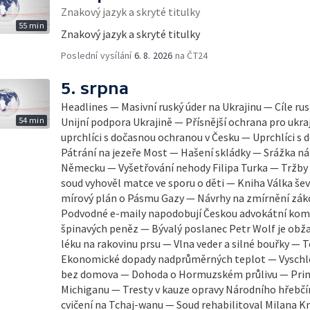
Znakový jazyk a skryté titulky
55 min
Znakový jazyk a skryté titulky
Poslední vysílání
6. 8. 2026
na ČT24
5. srpna
Headlines — Masivní ruský úder na Ukrajinu — Cíle ru
54 min
Unijní podpora Ukrajině — Přísnější ochrana pro ukraj
uprchlíci s dočasnou ochranou v Česku — Uprchlíci s
Pátrání na jezeře Most — Hašení skládky — Srážka ná
Německu — Vyšetřování nehody Filipa Turka — Tržby
soud vyhověl matce ve sporu o děti — Kniha Válka šev
mírový plán o Pásmu Gazy — Návrhy na zmírnění zák
Podvodné e-maily napodobují Českou advokátní komo
špinavých peněz — Bývalý poslanec Petr Wolf je obž
léku na rakovinu prsu — Vlna veder a silné bouřky — 
Ekonomické dopady nadprůměrných teplot — Vyschlé 
bez domova — Dohoda o Hormuzském průlivu — Prim
Michiganu — Tresty v kauze opravy Národního hřebčí
cvičení na Tchaj-wanu — Soud rehabilitoval Milana Kn