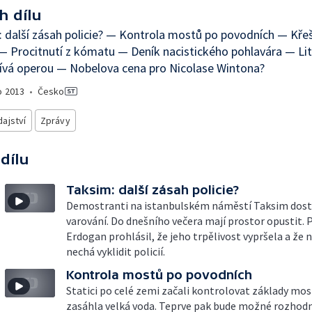
h dílu
 další zásah policie? — Kontrola mostů po povodních — Kře
— Procitnutí z kómatu — Deník nacistického pohlavára — Li
ívá operou — Nobelova cena pro Nicolase Wintona?
o
2013
•
Česko
ajství
Zprávy
 dílu
Taksim: další zásah policie?
Demostranti na istanbulském náměstí Taksim dosta
varování. Do dnešního večera mají prostor opustit. 
Erdogan prohlásil, že jeho trpělivost vypršela a že
nechá vyklidit policií.
Kontrola mostů po povodních
Statici po celé zemi začali kontrolovat základy mos
zasáhla velká voda. Teprve pak bude možné rozhodn