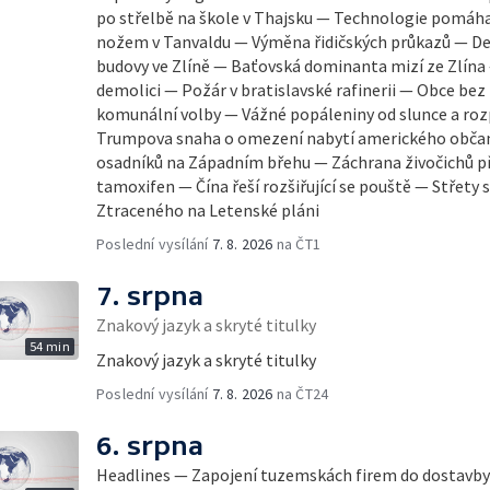
po střelbě na škole v Thajsku — Technologie pomáhaj
nožem v Tanvaldu — Výměna řidičských průkazů — De
budovy ve Zlíně — Baťovská dominanta mizí ze Zlína
demolici — Požár v bratislavské rafinerii — Obce bez 
komunální volby — Vážné popáleniny od slunce a ro
Trumpova snaha o omezení nabytí amerického občans
osadníků na Západním břehu — Záchrana živočichů p
tamoxifen — Čína řeší rozšiřující se pouště — Střety
Ztraceného na Letenské pláni
Poslední vysílání
7. 8. 2026
na ČT1
7. srpna
Znakový jazyk a skryté titulky
54 min
Znakový jazyk a skryté titulky
Poslední vysílání
7. 8. 2026
na ČT24
6. srpna
Headlines — Zapojení tuzemskách firem do dostavb