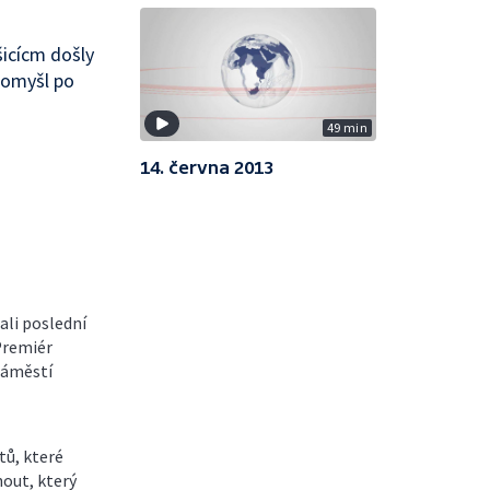
šicícm došly
tomyšl po
49 min
14. června 2013
li poslední
Premiér
 náměstí
tů, které
out, který