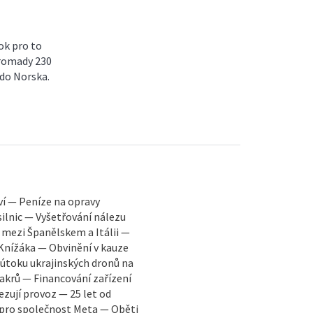
ok pro to
hromady 230
 do Norska.
í — Peníze na opravy
silnic — Vyšetřování nálezu
Španělskem a Itálii —
Knížáka — Obvinění v kauze
 útoku ukrajinských dronů na
akrů — Financování zařízení
zují provoz — 25 let od
pro společnost Meta — Oběti