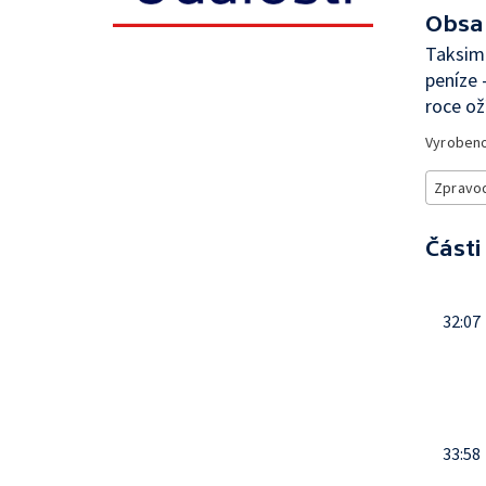
Obsa
Taksim:
peníze 
roce ož
Vyroben
Zpravod
Části
32:07
33:58