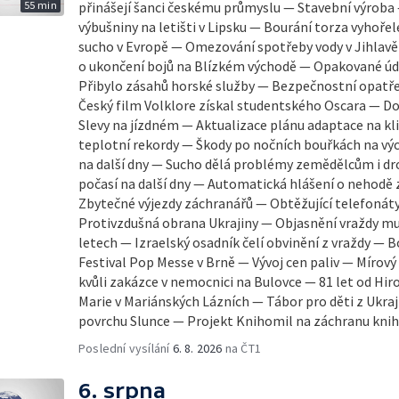
55 min
přinášejí šanci českému průmyslu — Stavební výroba
výbušniny na letišti v Lipsku — Bourání torza vyhořel
sucho v Evropě — Omezování spotřeby vody v Jihlavě
o ukončení bojů na Blízkém východě — Opakované úde
Přibylo zásahů horské služby — Bezpečnostní opatřen
Český film Volklore získal studentského Oscara — D
Slevy na jízdném — Aktualizace plánu adaptace na k
teplotní rekordy — Škody po nočních bouřkách na vý
na další dny — Sucho dělá problémy zemědělcům i d
počasí na další dny — Automatická hlášení o nehodě 
Zbytečné výjezdy záchranářů — Obtěžující telefonáty
Protivzdušná obrana Ukrajiny — Objasnění vraždy mu
letech — Izraelský osadník čelí obvinění z vraždy — Bo
Festival Pop Messe v Brně — Vývoj cen paliv — Mírov
kvůli zakázce v nemocnici na Bulovce — 81 let od Hi
Marie v Mariánských Lázních — Tábor pro děti z Ukr
povrchu Slunce — Projekt Knihomil na záchranu knih
Poslední vysílání
6. 8. 2026
na ČT1
6. srpna