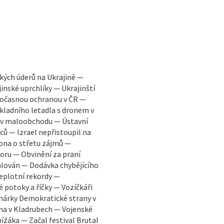
ských úderů na Ukrajině —
inské uprchlíky — Ukrajinští
 dočasnou ochranou v ČR —
kladního letadla s dronem v
 v maloobchodu — Ústavní
ců — Izrael nepřistoupil na
ona o střetu zájmů —
ru — Obvinění za praní
alován — Dodávka chybějícího
Teplotní rekordy —
potoky a říčky — Vozíčkáři
árky Demokratické strany v
na v Kladrubech — Vojenské
ížáka — Začal festival Brutal