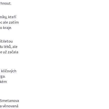
rhnout.
íky, kteří
c ale zatím
o kraje.
ítiletou
u léků, ale
e už začala
 klíčových
rga.
ském
u Smetanova
ka věnovaná