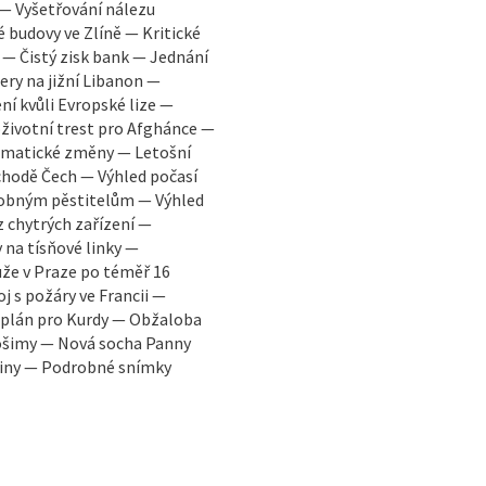
 — Vyšetřování nálezu
é budovy ve Zlíně — Kritické
 — Čistý zisk bank — Jednání
ry na jižní Libanon —
í kvůli Evropské lize —
oživotní trest pro Afghánce —
limatické změny — Letošní
chodě Čech — Výhled počasí
robným pěstitelům — Výhled
z chytrých zařízení —
 na tísňové linky —
že v Praze po téměř 16
j s požáry ve Francii —
ý plán pro Kurdy — Obžaloba
rošimy — Nová socha Panny
ajiny — Podrobné snímky