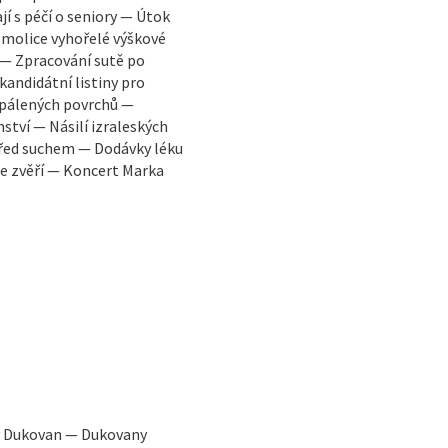
í s péčí o seniory — Útok
molice vyhořelé výškové
 — Zpracování sutě po
kandidátní listiny pro
zpálených povrchů —
tví — Násilí izraleských
řed suchem — Dodávky léku
 se zvěří — Koncert Marka
y Dukovan — Dukovany