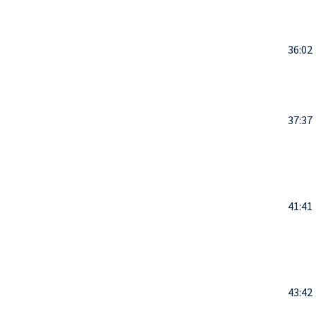
36:02
37:37
41:41
43:42