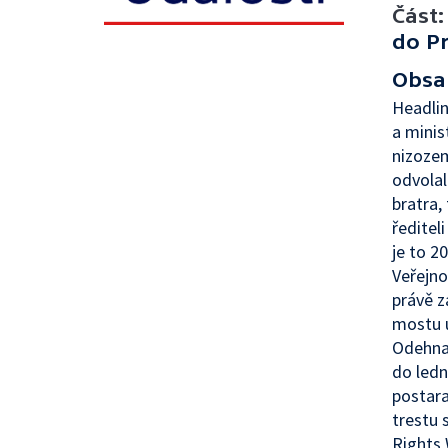
Část:
do P
Obsa
Headlin
a minis
nizozem
odvolal
bratra,
ředitel
je to 2
Veřejno
právě z
mostu u
Odehna
do ledn
postara
trestu 
Rights 