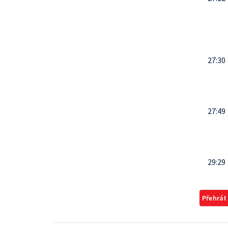
27:30
27:49
29:29
Přehrát