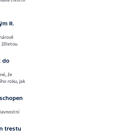
tým R.
márově
o 20letou
t do
né, že
ho roku, jak
 schopen
slavnostní
n trestu