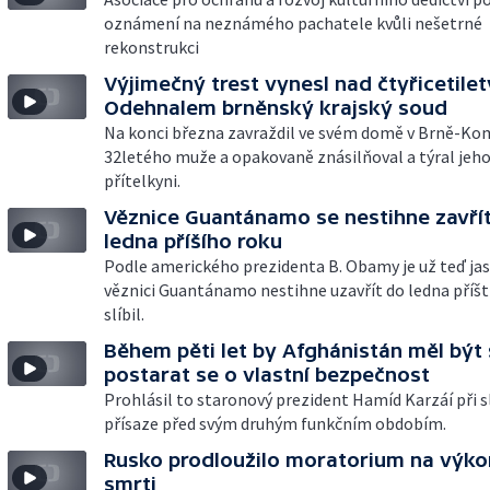
oznámení na neznámého pachatele kvůli nešetrné
rekonstrukci
Výjimečný trest vynesl nad čtyřicetile
Odehnalem brněnský krajský soud
Na konci března zavraždil ve svém domě v Brně-Ko
32letého muže a opakovaně znásilňoval a týral jeh
přítelkyni.
Věznice Guantánamo se nestihne zavří
ledna příšího roku
Podle amerického prezidenta B. Obamy je už teď jas
věznici Guantánamo nestihne uzavřít do ledna příští
slíbil.
Během pěti let by Afghánistán měl být
postarat se o vlastní bezpečnost
Prohlásil to staronový prezident Hamíd Karzáí při 
přísaze před svým druhým funkčním obdobím.
Rusko prodloužilo moratorium na výko
smrti