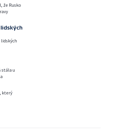
l, že Rusko
ravy
 lidských
 lidských
 stála u
la
, který