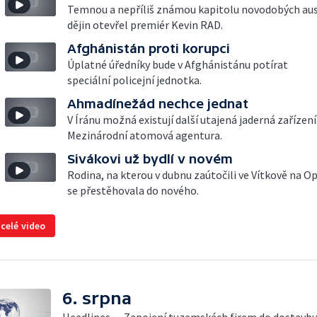
Temnou a nepříliš známou kapitolu novodobých aus
dějin otevřel premiér Kevin RAD.
Afghánistán proti korupci
Úplatné úředníky bude v Afghánistánu potírat
speciální policejní jednotka.
Ahmadínežád nechce jednat
V Íránu možná existují další utajená jaderná zařízení.
Mezinárodní atomová agentura.
Sivákovi už bydlí v novém
Rodina, na kterou v dubnu zaútočili ve Vítkově na Op
se přestěhovala do nového.
 celé video
6. srpna