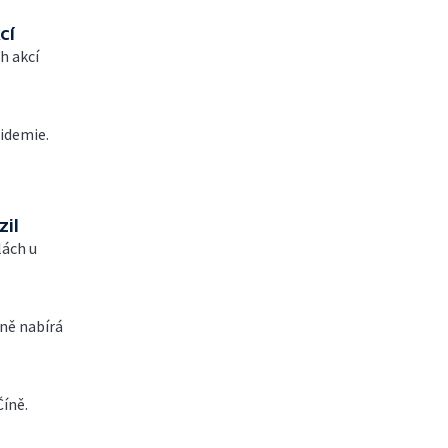
cí
h akcí
pidemie.
il
lách u
rně nabírá
íně.