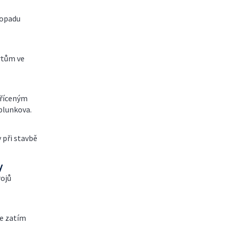
stopadu
krtům ve
zříceným
blunkova.
 při stavbě
y
rojů
se zatím