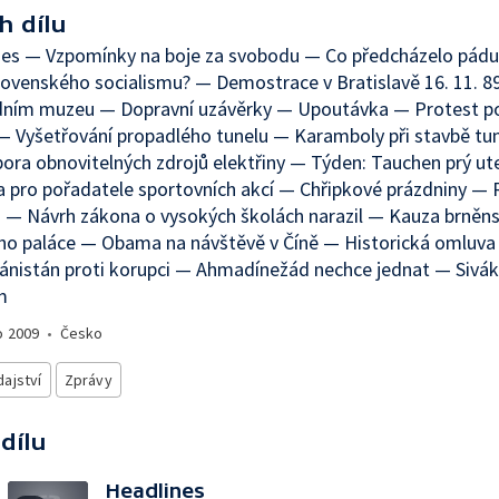
h dílu
nes — Vzpomínky na boje za svobodu — Co předcházelo pádu
ovenského socialismu? — Demostrace v Bratislavě 16. 11. 8
dním muzeu — Dopravní uzávěrky — Upoutávka — Protest pol
— Vyšetřování propadlého tunelu — Karamboly při stavbě tu
ra obnovitelných zdrojů elektřiny — Týden: Tauchen prý u
a pro pořadatele sportovních akcí — Chřipkové prázdniny — 
 — Návrh zákona o vysokých školách narazil — Kauza brněn
ího paláce — Obama na návštěvě v Číně — Historická omluva v
nistán proti korupci — Ahmadínežád nechce jednat — Siváko
m
o
2009
•
Česko
ajství
Zprávy
 dílu
Headlines