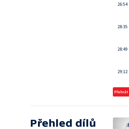
26:54
28:35
28:49
29:12
Přehrát
Přehled dílů