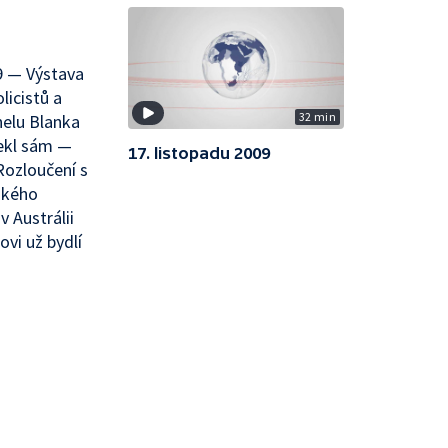
9 — Výstava
icistů a
32 min
nelu Blanka
tekl sám —
17. listopadu 2009
Rozloučení s
ského
 Austrálii
vi už bydlí