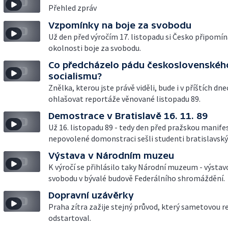
Přehled zpráv
Vzpomínky na boje za svobodu
Už den před výročím 17. listopadu si Česko připomí
okolnosti boje za svobodu.
Co předcházelo pádu československéh
socialismu?
Znělka, kterou jste právě viděli, bude i v příštích dn
ohlašovat reportáže věnované listopadu 89.
Demostrace v Bratislavě 16. 11. 89
Už 16. listopadu 89 - tedy den před pražskou manifes
nepovolené domonstraci sešli studenti bratislavský
Výstava v Národním muzeu
K výročí se přihlásilo taky Národní muzeum - výstav
svobodu v bývalé budově Federálního shromáždění.
Dopravní uzávěrky
Praha zítra zažije stejný průvod, který sametovou r
odstartoval.