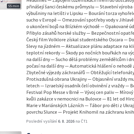
Headlines — Zapojení tuzemskách firem do dostavb
55 min
přinášejí šanci českému průmyslu — Stavební výroba
výbušniny na letišti v Lipsku — Bourání torza vyhořel
sucho v Evropě — Omezování spotřeby vody v Jihlavě
o ukončení bojů na Blízkém východě — Opakované úde
Přibylo zásahů horské služby — Bezpečnostní opatřen
Český film Volklore získal studentského Oscara — D
Slevy na jízdném — Aktualizace plánu adaptace na k
teplotní rekordy — Škody po nočních bouřkách na vý
na další dny — Sucho dělá problémy zemědělcům i d
počasí na další dny — Automatická hlášení o nehodě 
Zbytečné výjezdy záchranářů — Obtěžující telefonáty
Protivzdušná obrana Ukrajiny — Objasnění vraždy mu
letech — Izraelský osadník čelí obvinění z vraždy — Bo
Festival Pop Messe v Brně — Vývoj cen paliv — Mírov
kvůli zakázce v nemocnici na Bulovce — 81 let od Hi
Marie v Mariánských Lázních — Tábor pro děti z Ukr
povrchu Slunce — Projekt Knihomil na záchranu knih
Poslední vysílání
6. 8. 2026
na ČT1