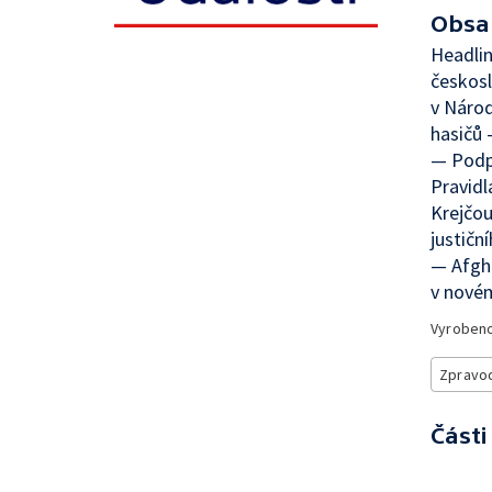
Obsa
Headli
českosl
v Náro
hasičů 
— Podpo
Pravidl
Krejčou
justičn
— Afghá
v nové
Vyroben
Zpravod
Části