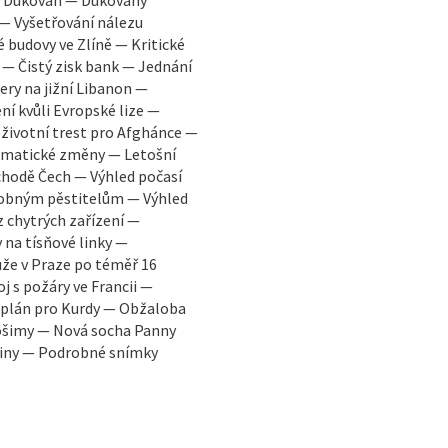
y Dukovan — Dukovany
 — Vyšetřování nálezu
é budovy ve Zlíně — Kritické
 — Čistý zisk bank — Jednání
ry na jižní Libanon —
í kvůli Evropské lize —
oživotní trest pro Afghánce —
limatické změny — Letošní
chodě Čech — Výhled počasí
robným pěstitelům — Výhled
z chytrých zařízení —
 na tísňové linky —
že v Praze po téměř 16
j s požáry ve Francii —
ý plán pro Kurdy — Obžaloba
rošimy — Nová socha Panny
ajiny — Podrobné snímky