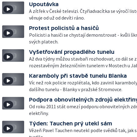
Upoutávka
A zítřek v České televizi. Čtyřiadvacítka se výročí li
věnuje od už od devíti ráno.
Protest policistů a hasičů
Policisti a hasiči se chystají demonstrovat - kvůli š
svých platech.
Vyšetřování propadlého tunelu
Až dva týdny můžou stavbaři rozhodovat, co dál se 
rozestavěným železničním tunelem v Mostech u Ja
Karamboly při stavbě tunelu Blanka
Víc než rok policie rozplétala, kdo zavinil karamboly
dalšího tunelu - Blanky v pražské Stromovce.
Podpora obnovitelných zdrojů elektřin
Od roku 2011 stát omezí podporu obnovitelných zd
elektřiny.
Týden: Tauchen prý utekl sám
Vězeň Pavel Tauchen neutekl podle svědků tak, jak 