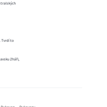
tralských
 Tvrdí to
avsku žháři,