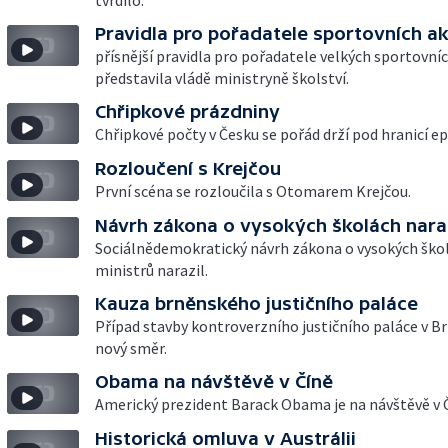
tvrdilo.
Pravidla pro pořadatele sportovních ak
přísnější pravidla pro pořadatele velkých sportovníc
představila vládě ministryně školství.
Chřipkové prázdniny
Chřipkové počty v Česku se pořád drží pod hranicí e
Rozloučení s Krejčou
První scéna se rozloučila s Otomarem Krejčou.
Návrh zákona o vysokých školách naraz
Sociálnědemokratický návrh zákona o vysokých ško
ministrů narazil.
Kauza brněnského justičního paláce
Případ stavby kontroverzního justičního paláce v B
nový směr.
Obama na návštěvě v Číně
Americký prezident Barack Obama je na návštěvě v Č
Historická omluva v Austrálii