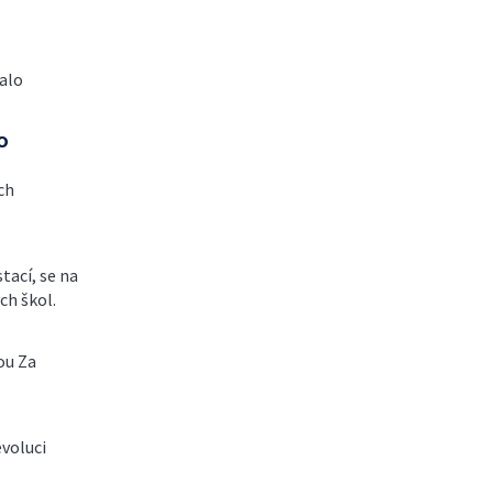
nalo
o
ech
tací, se na
ch škol.
ou Za
evoluci