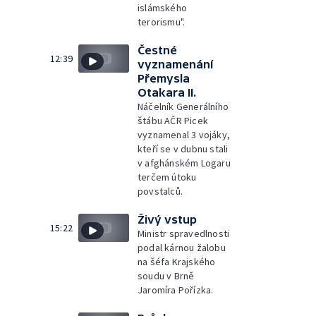
islámského
terorismu".
Čestné
12:39
vyznamenání
Přemysla
Otakara II.
Náčelník Generálního
štábu AČR Picek
vyznamenal 3 vojáky,
kteří se v dubnu stali
v afghánském Logaru
terčem útoku
povstalců.
Živý vstup
15:22
Ministr spravedlnosti
podal kárnou žalobu
na šéfa Krajského
soudu v Brně
Jaromíra Pořízka.