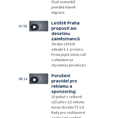
čísel statistiků
pomáhá hlavně
migrace.
Letiště Praha
07:58
propustí asi
desetinu
zaměstnanců
Zhruba 150 lidí
odejde k 1. prosinci.
Firma jejich místa ruší
s ohledem na
chystanou privatizaci.
Porušení
08:14
pravidel pro
reklamu a
sponzoring
10 pokut v celkové
výši přes 2,5 milionu
korun dostala ČT od
Rady pro rozhlasové
a televizní vysílání.