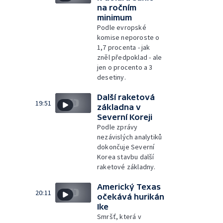
na ročním
minimum
Podle evropské
komise neporoste o
1,7 procenta - jak
zněl předpoklad - ale
jen o procento a 3
desetiny.
Další raketová
19:51
základna v
Severní Koreji
Podle zprávy
nezávislých analytiků
dokončuje Severní
Korea stavbu další
raketové základny.
Americký Texas
20:11
očekává hurikán
Ike
Smršť, která v