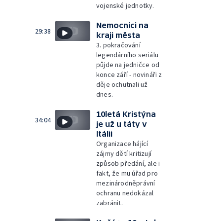
vojenské jednotky.
Nemocnici na
29:38
kraji města
3. pokračování
legendárního seriálu
půjde na jedničce od
konce září - novináři z
děje ochutnali už
dnes.
10letá Kristýna
34:04
je už u táty v
Itálii
Organizace hájící
zájmy dětí kritizují
způsob předání, ale i
fakt, že mu úřad pro
mezinárodněprávní
ochranu nedokázal
zabránit.