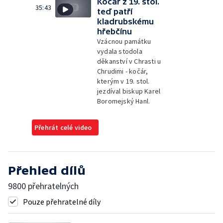
Kočár z 19. stol.
35:43
teď patří
kladrubskému
hřebčínu
Vzácnou památku
vydala stodola
děkanství v Chrasti u
Chrudimi - kočár,
kterým v 19. stol.
jezdíval biskup Karel
Boromejský Hanl.
Přehrát celé video
Přehled dílů
9800 přehratelných
Pouze přehratelné díly