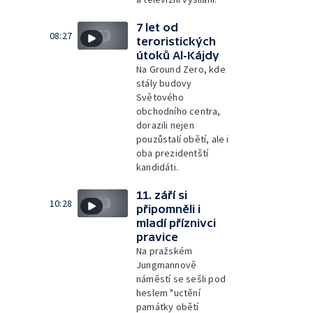
7 let od
08:27
teroristických
útoků Al-Kájdy
Na Ground Zero, kde
stály budovy
Světového
obchodního centra,
dorazili nejen
pouzůstalí obětí, ale i
oba prezidentští
kandidáti.
11. září si
10:28
připomněli i
mladí příznivci
pravice
Na pražském
Jungmannově
náměstí se sešli pod
heslem "uctění
památky obětí