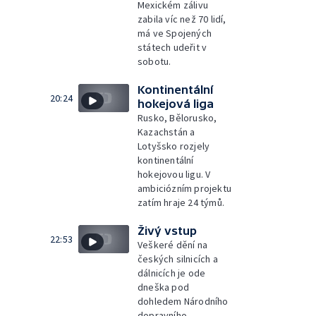
Mexickém zálivu
zabila víc než 70 lidí,
má ve Spojených
státech udeřit v
sobotu.
Kontinentální
20:24
hokejová liga
Rusko, Bělorusko,
Kazachstán a
Lotyšsko rozjely
kontinentální
hokejovou ligu. V
ambiciózním projektu
zatím hraje 24 týmů.
Živý vstup
22:53
Veškeré dění na
českých silnicích a
dálnicích je ode
dneška pod
dohledem Národního
dopravního