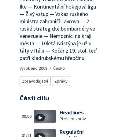
Ike — Kontinentální hokejová liga
— Živý vstup — Vzkaz ruského
ministra zahraničí Lavrova — 2
ruské strategické bombardéry ve
Venezuele — Nemocnici na kraji
města — 10letá Kristýna je už u
táty v Itálii — Kočár z 19. stol. teď
patří kladrubskému hřebčínu
Vyrobeno
2008
•
Česko
Zpravodajství
Zprávy
Části dílu
Headlines
00:00
Přehled zpráv
Regulační
01:11