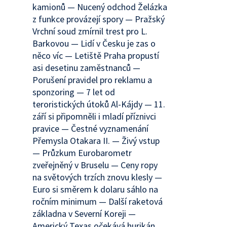
kamionů — Nucený odchod Želázka
z funkce provázejí spory — Pražský
Vrchní soud zmírnil trest pro L.
Barkovou — Lidí v Česku je zas o
něco víc — Letiště Praha propustí
asi desetinu zaměstnanců —
Porušení pravidel pro reklamu a
sponzoring — 7 let od
teroristických útoků Al-Kájdy — 11.
září si připomněli i mladí příznivci
pravice — Čestné vyznamenání
Přemysla Otakara II. — Živý vstup
— Průzkum Eurobarometr
zveřejněný v Bruselu — Ceny ropy
na světových trzích znovu klesly —
Euro si směrem k dolaru sáhlo na
ročním minimum — Další raketová
základna v Severní Koreji —
Americký Texas očekává hurikán