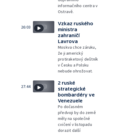
informačního centra v
Ostravě.
Vzkaz ruského
26:03
ministra
zahraničí
Lavrova
Moskva chce záruku,
že ji americký
protiraketový deštník
v Česku a Polsku
nebude ohrožovat.
2 ruské
27:44
strategické
bombardéry ve
Venezuele
Po dočasném
předvoji by do země
měly na společné
cvičení v listopadu
dorazit další