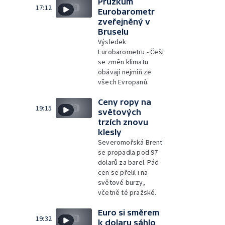
Průzkum
17:12
Eurobarometr
zveřejněný v
Bruselu
Výsledek
Eurobarometru - Češi
se změn klimatu
obávají nejmíň ze
všech Evropanů.
Ceny ropy na
19:15
světových
trzích znovu
klesly
Severomořská Brent
se propadla pod 97
dolarů za barel. Pád
cen se přelil i na
světové burzy,
včetně té pražské.
Euro si směrem
19:32
k dolaru sáhlo