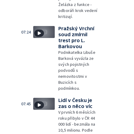
Želázka z funkce -
odboráři krok vedení
kritizují.
Pražský Vrchní
07:24
soud zmírnil
trest pro L.
Barkovou
Podnikatelka Libuše
Barková vyvázla ze
svých pojistných
podvodů s
nemovitostmi v
Buzicích s
podmínkou.
Lidí v Česku je
07:45
zas o něco víc
V prvních 6 měsících
roku přibylo v ČR 44
000 lidí - bezmála na
10,5 milionu. Podle