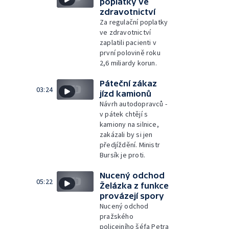
poplatky ve
zdravotnictví
Za regulační poplatky
ve zdravotnictví
zaplatili pacienti v
první polovině roku
2,6 miliardy korun.
Páteční zákaz
03:24
jízd kamionů
Návrh autodopravců -
v pátek chtějí s
kamiony na silnice,
zakázali by si jen
předjíždění. Ministr
Bursík je proti.
Nucený odchod
05:22
Želázka z funkce
provázejí spory
Nucený odchod
pražského
policejního šéfa Petra