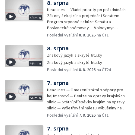
8. srpna
Headlines — Vládní priority po prázdninách —
Zákony čekající na projednání Senátem —
49 min
Program srpnové schůze Senátu a
Poslanecké sněmovny — Volodymyr
Zelenskyj jednal poprvé v Bělehradě —
Poslední vysílání
8. 8. 2026
na ČT1
Útoky na lodě v Černém moři — Tresty za
provoz nelegálních domovů pro seniory —
8. srpna
Populace Česka stárne — Čekací lhůty na
Znakový jazyk a skryté titulky
přijetí do domovů pro seniory — Tisza
Znakový jazyk a skryté titulky
49 min
vybrala kandidáta na prezidenta — Tréninky
Poslední vysílání
8. 8. 2026
na ČT24
soutěžních párů StarDance — Následky
tajfunu Dolphin — Pád dronu v Bulharsku —
Prahou prošel průvod hrdosti na podporu
7. srpna
sexuálních menšin — Snazší vrácení zboží —
Headlines — Omezení státní podpory pro
Pátrání na jezeře Most — Bezpečnost na
hejtmanství — Peníze na opravy krajských
54 min
paddleboardech — Češi hledají chladnější
silnic — Státní příspěvky krajům na opravy
destinace — Kolik zaplatí Češi za dovolenou
silnic — Vyšetřování nálezu výbušniny na
— Cestování se zvířaty — Turistický nápor na
letišti v Lipsku — Pasové kontroly spojů mezi
Poslední vysílání
7. 8. 2026
na ČT1
Šumavu — Demolice budovy ve Zlíně —
Španělskem a Itálii — Demolice vyhořelé
Uzavření tunelů Lochkov a Cholupice — Nový
budovy ve Zlíně — Pohřeb Milana Knížáka —
7. srpna
ministr spravedlnosti USA — Španělsko
Obvinění v kauze Správy železnic — Tržby