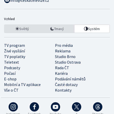
info@ceskatelevize.cz
Vzhled
Světlý
Tmavý
Systém
TV program
Pro média
Živé vysílání
Reklama
TV poplatky
Studio Brno
Teletext
Studio Ostrava
Podcasty
Rada ČT
Počasí
Kariéra
E-shop
Podávání námětů
Mobilní a TV aplikace
Časté dotazy
Vše o ČT
Kontakty
Instagram
Facebook
YouTube
X
Threads