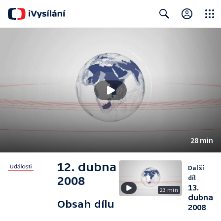
Close
Search
28 min
12. dubna
Další
díl
2008
13.
23 min
dubna
Obsah dílu
2008