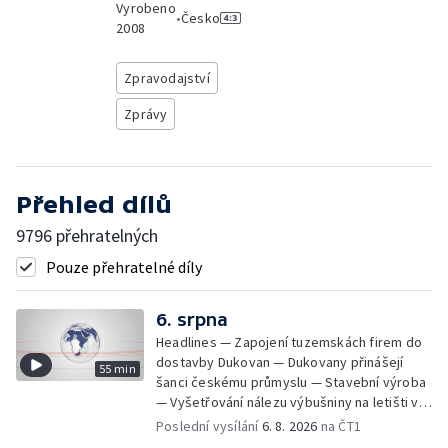
Vyrobeno
•
Česko
2008
Zpravodajství
Zprávy
Přehled dílů
9796 přehratelných
Pouze přehratelné díly
6. srpna
Headlines — Zapojení tuzemskách firem do
dostavby Dukovan — Dukovany přinášejí
55 min
šanci českému průmyslu — Stavební výroba
— Vyšetřování nálezu výbušniny na letišti v
Lipsku — Bourání torza vyhořelé budovy ve
Poslední vysílání
6. 8. 2026
na ČT1
Zlíně — Kritické sucho v Evropě —