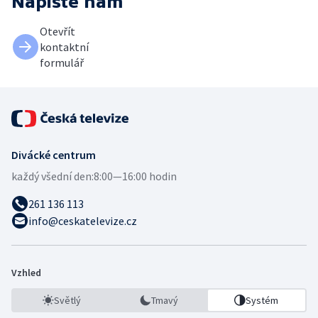
Napište nám
Otevřít
kontaktní
formulář
Divácké centrum
každý všední den:
8:00—16:00 hodin
261 136 113
info@ceskatelevize.cz
Vzhled
Světlý
Tmavý
Systém