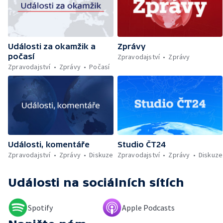
trajektu v Indonésii — Policejní dohled nad
Let It Roll — Byznys kolem rozluček se
svobodou — Den obětí romského
holocaustu — Sucho a nedostatek vody —
Události za okamžik a
Zprávy
Dopravní komplikace v Ostravě —
počasí
Rekonstrukce vily Marty po požáru
Zpravodajství
Zprávy
Zpravodajství
Zprávy
Počasí
Události, komentáře
Studio ČT24
Zpravodajství
Zprávy
Diskuze
Zpravodajství
Zprávy
Diskuze
Události
na sociálních sítích
Spotify
Apple Podcasts