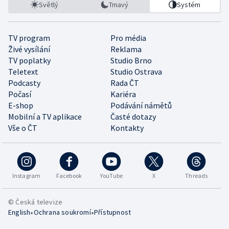
Světlý
Tmavý
Systém
TV program
Pro média
Živé vysílání
Reklama
TV poplatky
Studio Brno
Teletext
Studio Ostrava
Podcasty
Rada ČT
Počasí
Kariéra
E-shop
Podávání námětů
Mobilní a TV aplikace
Časté dotazy
Vše o ČT
Kontakty
Instagram
Facebook
YouTube
X
Threads
© Česká televize
•
•
English
Ochrana soukromí
Přístupnost