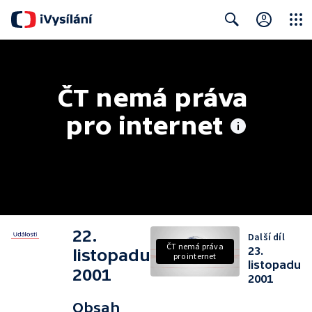
Close
Search
ČT nemá práva 
pro internet
22.
Další díl
ČT nemá práva
23.
listopadu
pro internet
listopadu
2001
2001
Obsah