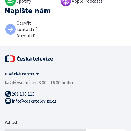
Spotify
Apple Podcasts
Napište nám
Otevřít
kontaktní
formulář
Divácké centrum
každý všední den:
8:00—16:00 hodin
261 136 113
info@ceskatelevize.cz
Vzhled