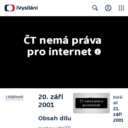
Close
Search
ČT nemá práva 
pro internet
20. září
Další
ČT nemá práva
díl
2001
pro internet
21.
září
Obsah dílu
2001