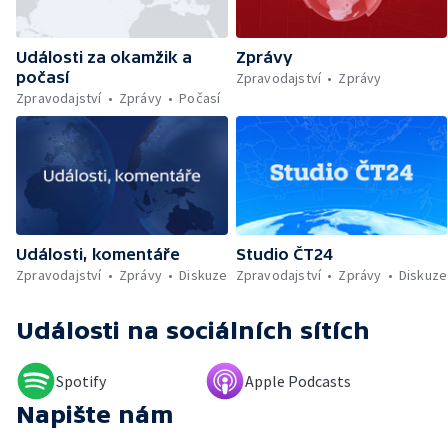
darovat peníze ušetřené za rekultivaci —
Wales nepodpoří Infantina do vedení FIFA —
Události za okamžik a
Zprávy
Rozkol turecké opozice — Dokončená
počasí
rekonstrukce křižovatky Mileta — Problémy
Zpravodajství
Zprávy
se zřizováním dětských skupin — První
Zpravodajství
Zprávy
Počasí
člověk, který přeplaval Baltské moře —
Práce v zemědělství během vysokých
teplot — Tvůrčí přestávka Ariany Grande —
Přemnožení krokodýlů na Borneu — Český
hlas ve vesmíru
Události, komentáře
Studio ČT24
Zpravodajství
Zprávy
Diskuze
Zpravodajství
Zprávy
Diskuze
Události
na sociálních sítích
Spotify
Apple Podcasts
Napište nám