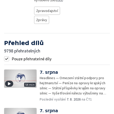
Vyrobeno
2001
Zpravodajství
Zprávy
Přehled dílů
9798 přehratelných
Pouze přehratelné díly
7. srpna
Headlines — Omezení státní podpory pro
hejtmanství — Peníze na opravy krajských
54 min
silnic — Státní příspěvky krajům na opravy
silnic — Vyšetřování nálezu výbušniny na
letišti v Lipsku — Pasové kontroly spojů mezi
Poslední vysílání
7. 8. 2026
na ČT1
Španělskem a Itálii — Demolice vyhořelé
budovy ve Zlíně — Pohřeb Milana Knížáka —
7. srpna
Obvinění v kauze Správy železnic — Tržby