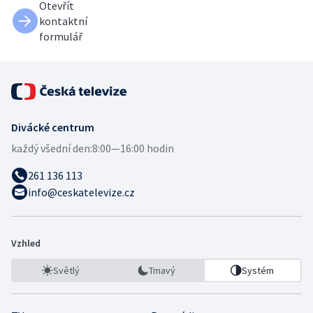
Otevřít
kontaktní
formulář
Divácké centrum
každý všední den:
8:00—16:00 hodin
261 136 113
info@ceskatelevize.cz
Vzhled
Světlý
Tmavý
Systém