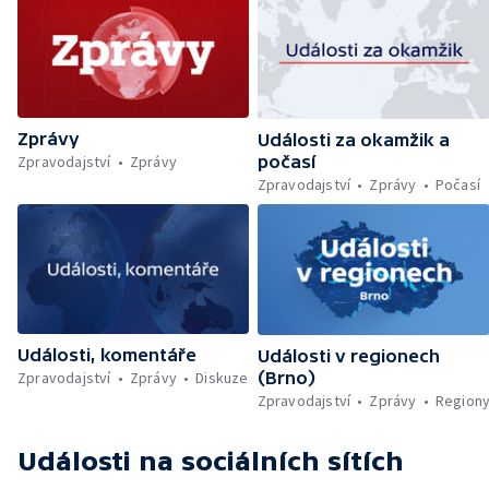
indické lodi v Rudém moři — Nedostatek
— Nízké hladiny řek — Omezování spotřeby
vody ovlivňuje zdraví ptáků — Natáčení
vody — Očekávané srážky — Změna
vánoční pohádky pro neslyšící
paragrafu o cizí moci — Nedostatek léku pro
léčbu rakoviny prsu — Sev.en už nehodlá
darovat peníze ušetřené za rekultivaci —
Wales nepodpoří Infantina do vedení FIFA —
Zprávy
Rozkol turecké opozice — Dokončená
Události za okamžik a
rekonstrukce křižovatky Mileta — Problémy
Zpravodajství
Zprávy
počasí
se zřizováním dětských skupin — První
Zpravodajství
Zprávy
Počasí
člověk, který přeplaval Baltské moře —
Práce v zemědělství během vysokých
teplot — Tvůrčí přestávka Ariany Grande —
Přemnožení krokodýlů na Borneu — Český
hlas ve vesmíru
Události, komentáře
Události v regionech
Zpravodajství
Zprávy
Diskuze
(Brno)
Zpravodajství
Zprávy
Region
Události
na sociálních sítích