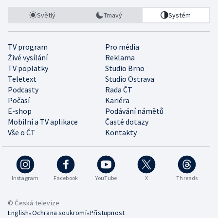
Světlý
Tmavý
Systém
TV program
Pro média
Živé vysílání
Reklama
TV poplatky
Studio Brno
Teletext
Studio Ostrava
Podcasty
Rada ČT
Počasí
Kariéra
E-shop
Podávání námětů
Mobilní a TV aplikace
Časté dotazy
Vše o ČT
Kontakty
Instagram
Facebook
YouTube
X
Threads
© Česká televize
•
•
English
Ochrana soukromí
Přístupnost