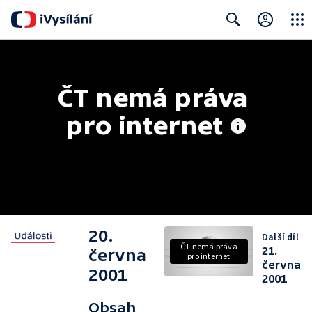
Close
Search
ČT nemá práva 
pro internet
20.
Další díl
ČT nemá práva
21.
června
pro internet
června
2001
2001
Obsah