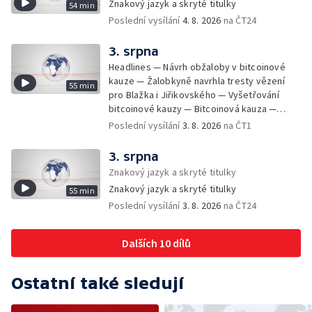
Demokratické strany v Michiganu — Tresty v
Znakový jazyk a skryté titulky
54 min
průlivu — Dopady ruských útoků na
kauze opravy Národního hřebčína v
Poslední vysílání
4. 8. 2026
na ČT24
ukrajinský export — Dobrovolníci v
Kladrubech — Vojenské cvičení na Tchaj-
ukrajinské armádě — Dovolání v případu
wanu — Soud rehabilitoval Milana Knížáka —
nehody podnikatele Pelce — Pohřeb irského
3. srpna
Začal festival Brutal Assault — Trest za
hudebníka Glena Hansarda — Zprošťující
Headlines — Návrh obžaloby v bitcoinové
členství v teroristické skupině — Část rakety
rozsudek v případu požáru Domova
kauze — Žalobkyně navrhla tresty vězení
55 min
Falcon 9 narazila do Měsíce — Plány na
Alzheimer — První systém automatického
pro Blažka i Jiřikovského — Vyšetřování
soukromé vesmírné stanice
pokutování — Uzavřená řeka Orlice —
bitcoinové kauzy — Bitcoinová kauza —
Vzácný materiál z rašeliniště v Jeseníkách —
Odstavení maďarské jaderné elektrárny
Poslední vysílání
3. 8. 2026
na ČT1
Česká ConsilTech kupuje norskou
Paks — Spotřeba energie v Maďarsku —
společnost Madshus — Ocenění Gentlemana
Průtoky evropských řek — Boje mezi USA a
3. srpna
silnic za záchranu života — Další teplotní
Íránem — Situace na Blízkém východě —
Znakový jazyk a skryté titulky
rekordy v Česku — Rekordní teplota
Vývoj státního rozpočtu — Rustem Umerov
naměřená na Moravě — Klimatizace v MHD —
Znakový jazyk a skryté titulky
55 min
šéfem ukrajinské rozvědky — Evropa dál
Klimatizace na dětských odděleních
Poslední vysílání
3. 8. 2026
na ČT24
bojuje s lesními požáry — Lesní požáry v
nemocnic — Klimatizace v domácnostech —
Česku — Přibývá požárů polí a luk — Výstava
Žaloba proti Trumpovým clům — Záchrana
hebrejských tisků — Uvězněná barmská
Dalších 10 dílů
migrantů v Lamanšském průlivu — Čištění
vůdkyně Su Ťij — Převod majetku mezi
Karlova mostu — Sběr borůvek v
Českými drahami a Správou železnic —
zakázaných oblastech Šumavy — Investice
Přemnožené vosy trápí alergiky — Výzva k
Ostatní také sledují
do energetické sítě — Hromadný pohřeb v
očkování dětí v USA — Rekordně nakloněná
Gaze — Drahý život v Jižní Koreji — Potopení
stavba — Sucho a nedostatek vody v Česku