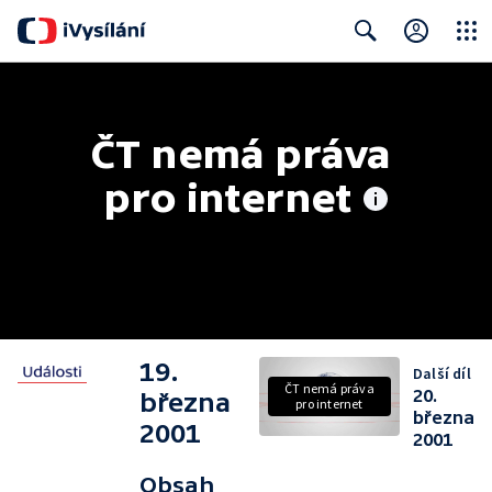
Close
Search
ČT nemá práva 
pro internet
19.
Další díl
ČT nemá práva
20.
března
pro internet
března
2001
2001
Obsah