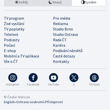
Světlý
Tmavý
Systém
TV program
Pro média
Živé vysílání
Reklama
TV poplatky
Studio Brno
Teletext
Studio Ostrava
Podcasty
Rada ČT
Počasí
Kariéra
E-shop
Podávání námětů
Mobilní a TV aplikace
Časté dotazy
Vše o ČT
Kontakty
Instagram
Facebook
YouTube
X
Threads
© Česká televize
•
•
English
Ochrana soukromí
Přístupnost