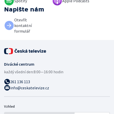
Spotify
Apple Podcasts
Napište nám
Otevřít
kontaktní
formulář
Divácké centrum
každý všední den:
8:00—16:00 hodin
261 136 113
info@ceskatelevize.cz
Vzhled