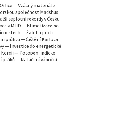
rlice — Vzácný materiál z
 norskou společnost Madshus
lší teplotní rekordy v Česku
ace v MHD — Klimatizace na
ácnostech — Žaloba proti
 průlivu — Čištění Karlova
y — Investice do energetické
 Koreji — Potopení indické
ví ptáků — Natáčení vánoční