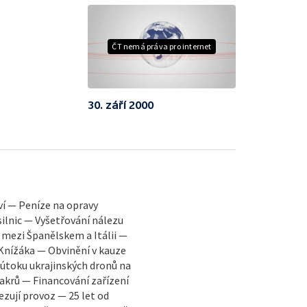
ČT nemá práva pro internet
30. září 2000
í — Peníze na opravy
silnic — Vyšetřování nálezu
Španělskem a Itálii —
Knížáka — Obvinění v kauze
 útoku ukrajinských dronů na
akrů — Financování zařízení
zují provoz — 25 let od