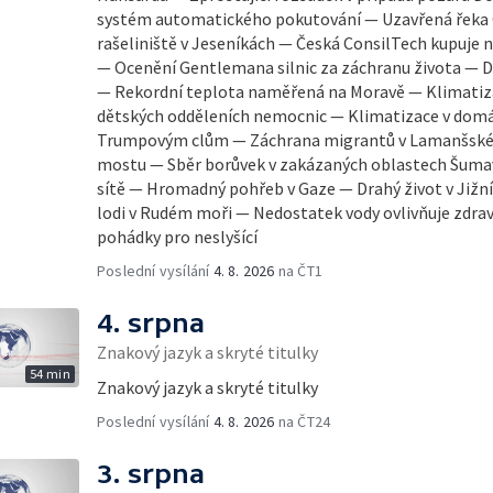
systém automatického pokutování — Uzavřená řeka O
rašeliniště v Jeseníkách — Česká ConsilTech kupuje
— Ocenění Gentlemana silnic za záchranu života — Da
— Rekordní teplota naměřená na Moravě — Klimatiz
dětských odděleních nemocnic — Klimatizace v dom
Trumpovým clům — Záchrana migrantů v Lamanšském
mostu — Sběr borůvek v zakázaných oblastech Šumav
sítě — Hromadný pohřeb v Gaze — Drahý život v Jižní
lodi v Rudém moři — Nedostatek vody ovlivňuje zdra
pohádky pro neslyšící
Poslední vysílání
4. 8. 2026
na ČT1
4. srpna
Znakový jazyk a skryté titulky
54 min
Znakový jazyk a skryté titulky
Poslední vysílání
4. 8. 2026
na ČT24
3. srpna