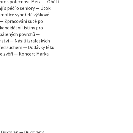
pro společnost Meta — Oběti
í s péčí o seniory — Útok
molice vyhořelé výškové
 — Zpracování sutě po
kandidátní listiny pro
zpálených povrchů —
tví — Násilí izraleských
řed suchem — Dodávky léku
 se zvěří — Koncert Marka
y Dukovan — Dukovany