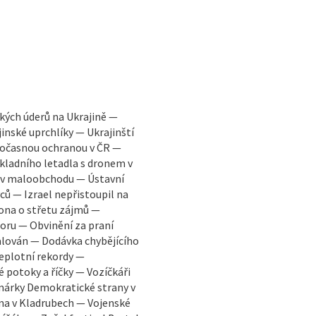
ských úderů na Ukrajině —
inské uprchlíky — Ukrajinští
 dočasnou ochranou v ČR —
kladního letadla s dronem v
 v maloobchodu — Ústavní
ců — Izrael nepřistoupil na
ona o střetu zájmů —
ru — Obvinění za praní
alován — Dodávka chybějícího
Teplotní rekordy —
potoky a říčky — Vozíčkáři
árky Demokratické strany v
na v Kladrubech — Vojenské