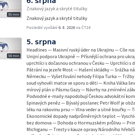
6. srpna
Znakový jazyk a skryté titulky
55 min
Znakový jazyk a skryté titulky
Poslední vysílání
6. 8. 2026
na ČT24
5. srpna
Headlines — Masivní ruský úder na Ukrajinu — Cíle ru
54 min
Unijní podpora Ukrajině — Přísnější ochrana pro ukraj
uprchlíci s dočasnou ochranou v Česku — Uprchlíci s
Pátrání na jezeře Most — Hašení skládky — Srážka ná
Německu — Vyšetřování nehody Filipa Turka — Tržby
soud vyhověl matce ve sporu o děti — Kniha Válka šev
mírový plán o Pásmu Gazy — Návrhy na zmírnění zák
Podvodné e-maily napodobují Českou advokátní komo
špinavých peněz — Bývalý poslanec Petr Wolf je obž
léku na rakovinu prsu — Vlna veder a silné bouřky — 
Ekonomické dopady nadprůměrných teplot — Vyschlé 
bez domova — Dohoda o Hormuzském průlivu — Prim
Michiganu — Tresty v kauze opravy Národního hřebčí