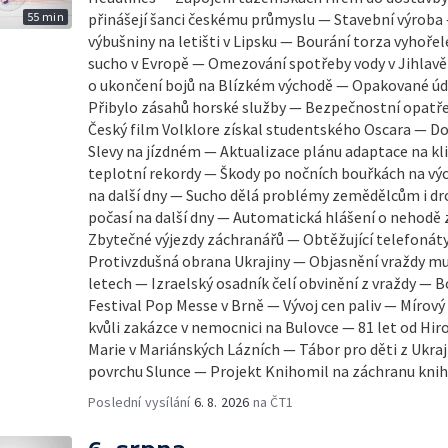
55 min
přinášejí šanci českému průmyslu — Stavební výroba
výbušniny na letišti v Lipsku — Bourání torza vyhořel
sucho v Evropě — Omezování spotřeby vody v Jihlavě
o ukončení bojů na Blízkém východě — Opakované úde
Přibylo zásahů horské služby — Bezpečnostní opatřen
Český film Volklore získal studentského Oscara — D
Slevy na jízdném — Aktualizace plánu adaptace na k
teplotní rekordy — Škody po nočních bouřkách na vý
na další dny — Sucho dělá problémy zemědělcům i d
počasí na další dny — Automatická hlášení o nehodě 
Zbytečné výjezdy záchranářů — Obtěžující telefonáty
Protivzdušná obrana Ukrajiny — Objasnění vraždy mu
letech — Izraelský osadník čelí obvinění z vraždy — Bo
Festival Pop Messe v Brně — Vývoj cen paliv — Mírov
kvůli zakázce v nemocnici na Bulovce — 81 let od Hi
Marie v Mariánských Lázních — Tábor pro děti z Ukr
povrchu Slunce — Projekt Knihomil na záchranu knih
Poslední vysílání
6. 8. 2026
na ČT1