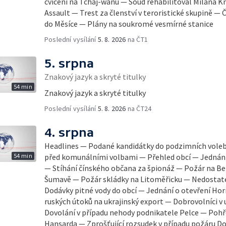
cvičení na Tchaj-wanu — Soud rehabilitoval Milana Kn
Assault — Trest za členství v teroristické skupině — 
do Měsíce — Plány na soukromé vesmírné stanice
Poslední vysílání
5. 8. 2026
na ČT1
5. srpna
Znakový jazyk a skryté titulky
54 min
Znakový jazyk a skryté titulky
Poslední vysílání
5. 8. 2026
na ČT24
4. srpna
Headlines — Podané kandidátky do podzimních vole
54 min
před komunálními volbami — Přehled obcí — Jednání 
— Stíhání čínského občana za špionáž — Požár na Be
Šumavě — Požár skládky na Litoměřicku — Nedostat
Dodávky pitné vody do obcí — Jednání o otevření H
ruských útoků na ukrajinský export — Dobrovolníci v
Dovolání v případu nehody podnikatele Pelce — Pohř
Hansarda — Zprošťující rozsudek v případu požáru 