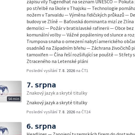
zápisu vily Tugendhat na seznam UNESCO — Pokuta 
po střelbě na škole v Thajsku — Technologie pomáhaj
nožem v Tanvaldu — Výměna řidičských průkazů — De
budovy ve Zlíně — Baťovská dominanta mizí ze Zlína
demolici — Požár v bratislavské rafinerii — Obce bez 
komunální volby — Vážné popáleniny od slunce a ro
Trumpova snaha o omezení nabytí amerického občans
osadníků na Západním břehu — Záchrana živočichů p
tamoxifen — Čína řeší rozšiřující se pouště — Střety
Ztraceného na Letenské pláni
Poslední vysílání
7. 8. 2026
na ČT1
7. srpna
Znakový jazyk a skryté titulky
54 min
Znakový jazyk a skryté titulky
Poslední vysílání
7. 8. 2026
na ČT24
6. srpna
Headlines — Zapojení tuzemskách firem do dostavb