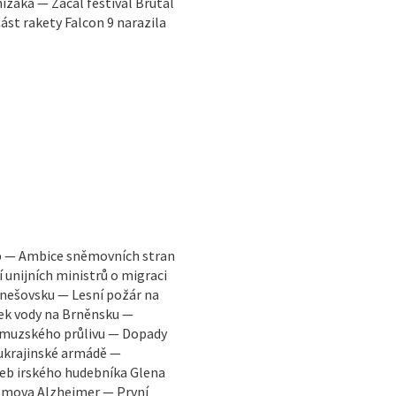
ížáka — Začal festival Brutal
Část rakety Falcon 9 narazila
b — Ambice sněmovních stran
unijních ministrů o migraci
nešovsku — Lesní požár na
ek vody na Brněnsku —
ormuzského průlivu — Dopady
 ukrajinské armádě —
eb irského hudebníka Glena
Domova Alzheimer — První