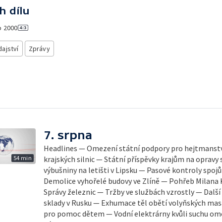
h dílu
o
2000
ajství
Zprávy
7. srpna
Headlines — Omezení státní podpory pro hejtmanstv
54 min
krajských silnic — Státní příspěvky krajům na opravy 
výbušniny na letišti v Lipsku — Pasové kontroly spojů mezi 
Demolice vyhořelé budovy ve Zlíně — Pohřeb Milana 
Správy železnic — Tržby ve službách vzrostly — Další
sklady v Rusku — Exhumace těl obětí volyňských mas
pro pomoc dětem — Vodní elektrárny kvůli suchu ome