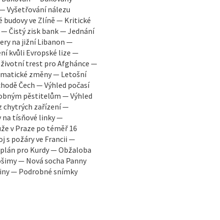
 — Vyšetřování nálezu
é budovy ve Zlíně — Kritické
 — Čistý zisk bank — Jednání
ry na jižní Libanon —
í kvůli Evropské lize —
oživotní trest pro Afghánce —
limatické změny — Letošní
chodě Čech — Výhled počasí
robným pěstitelům — Výhled
z chytrých zařízení —
 na tísňové linky —
že v Praze po téměř 16
j s požáry ve Francii —
ý plán pro Kurdy — Obžaloba
rošimy — Nová socha Panny
ajiny — Podrobné snímky