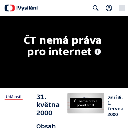
Close
Search
ČT nemá práva 
pro internet
31.
Další díl
ČT nemá práva
1.
května
pro internet
června
2000
2000
Obsah