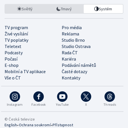
Světlý
Tmavý
Systém
TV program
Pro média
Živé vysílání
Reklama
TV poplatky
Studio Brno
Teletext
Studio Ostrava
Podcasty
Rada ČT
Počasí
Kariéra
E-shop
Podávání námětů
Mobilní a TV aplikace
Časté dotazy
Vše o ČT
Kontakty
Instagram
Facebook
YouTube
X
Threads
© Česká televize
•
•
English
Ochrana soukromí
Přístupnost