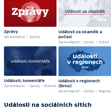
Řecku — Rušení penzijního spoření bez
sankce — Pochod hrdosti v Hamburku —
Povinné označování AI obsahu — Sportují
celé Pardubice — Záchrana kulturních
památek — Brasil Fest v Brně
Zprávy
Události za okamžik a
Zpravodajství
Zprávy
počasí
Zpravodajství
Zprávy
Počasí
Události, komentáře
Události v regionech
Zpravodajství
Zprávy
Diskuze
(Brno)
Zpravodajství
Zprávy
Region
Události
na sociálních sítích