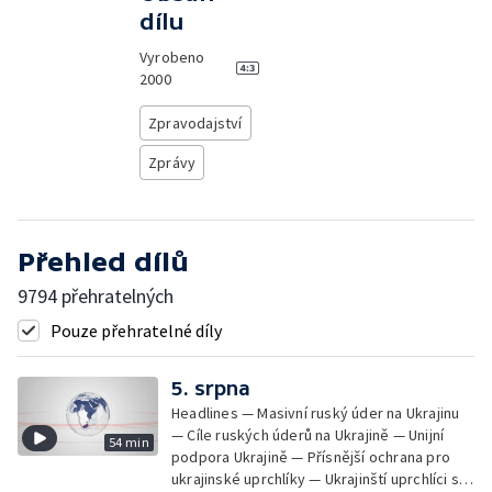
dílu
Vyrobeno
2000
Zpravodajství
Zprávy
Přehled dílů
9794 přehratelných
Pouze přehratelné díly
5. srpna
Headlines — Masivní ruský úder na Ukrajinu
— Cíle ruských úderů na Ukrajině — Unijní
54 min
podpora Ukrajině — Přísnější ochrana pro
ukrajinské uprchlíky — Ukrajinští uprchlíci s