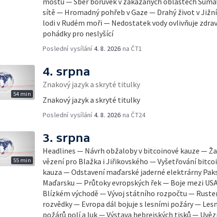
mostu — Sběr borůvek v zakázaných oblastech Šumav
sítě — Hromadný pohřeb v Gaze — Drahý život v Jižní
lodi v Rudém moři — Nedostatek vody ovlivňuje zdra
pohádky pro neslyšící
Poslední vysílání
4. 8. 2026
na ČT1
4. srpna
Znakový jazyk a skryté titulky
54 min
Znakový jazyk a skryté titulky
Poslední vysílání
4. 8. 2026
na ČT24
3. srpna
Headlines — Návrh obžaloby v bitcoinové kauze — Ža
55 min
vězení pro Blažka i Jiřikovského — Vyšetřování bitc
kauza — Odstavení maďarské jaderné elektrárny Paks
Maďarsku — Průtoky evropských řek — Boje mezi USA
Blízkém východě — Vývoj státního rozpočtu — Rust
rozvědky — Evropa dál bojuje s lesními požáry — Lesn
požárů polí a luk — Výstava hebrejských tisků — Uvě