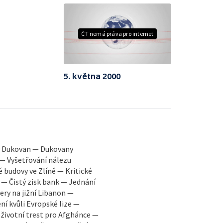
ČT nemá práva pro internet
5. května 2000
y Dukovan — Dukovany
 — Vyšetřování nálezu
é budovy ve Zlíně — Kritické
 — Čistý zisk bank — Jednání
ry na jižní Libanon —
í kvůli Evropské lize —
oživotní trest pro Afghánce —