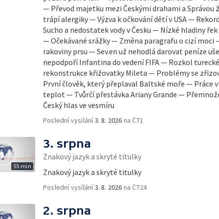
— Převod majetku mezi Českými drahami a Správou 
trápí alergiky — Výzva k očkování dětí v USA — Reko
Sucho a nedostatek vody v Česku — Nízké hladiny ře
— Očekávané srážky — Změna paragrafu o cizí moci 
rakoviny prsu — Sev.en už nehodlá darovat peníze uše
nepodpoří Infantina do vedení FIFA — Rozkol turec
rekonstrukce křižovatky Mileta — Problémy se zřiz
První člověk, který přeplaval Baltské moře — Práce
teplot — Tvůrčí přestávka Ariany Grande — Přemnož
Český hlas ve vesmíru
Poslední vysílání
3. 8. 2026
na ČT1
3. srpna
Znakový jazyk a skryté titulky
55 min
Znakový jazyk a skryté titulky
Poslední vysílání
3. 8. 2026
na ČT24
2. srpna