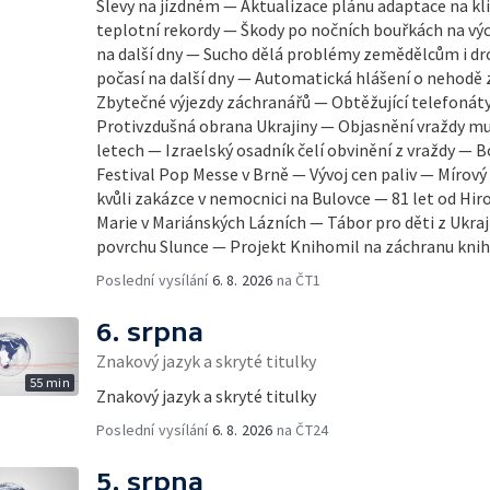
Slevy na jízdném — Aktualizace plánu adaptace na k
teplotní rekordy — Škody po nočních bouřkách na vý
na další dny — Sucho dělá problémy zemědělcům i d
počasí na další dny — Automatická hlášení o nehodě 
Zbytečné výjezdy záchranářů — Obtěžující telefonáty
Protivzdušná obrana Ukrajiny — Objasnění vraždy mu
letech — Izraelský osadník čelí obvinění z vraždy — Bo
Festival Pop Messe v Brně — Vývoj cen paliv — Mírov
kvůli zakázce v nemocnici na Bulovce — 81 let od Hi
Marie v Mariánských Lázních — Tábor pro děti z Ukr
povrchu Slunce — Projekt Knihomil na záchranu knih
Poslední vysílání
6. 8. 2026
na ČT1
6. srpna
Znakový jazyk a skryté titulky
55 min
Znakový jazyk a skryté titulky
Poslední vysílání
6. 8. 2026
na ČT24
5. srpna