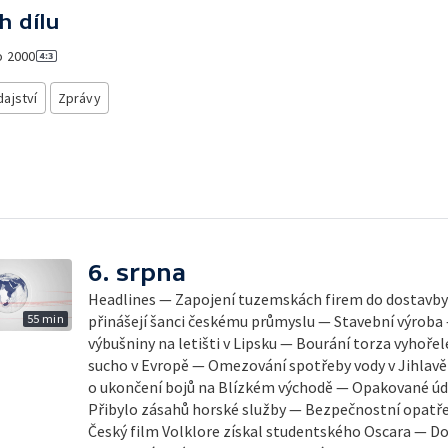
h dílu
o
2000
ajství
Zprávy
6. srpna
Headlines — Zapojení tuzemskách firem do dostavb
55 min
přinášejí šanci českému průmyslu — Stavební výroba
výbušniny na letišti v Lipsku — Bourání torza vyhořel
sucho v Evropě — Omezování spotřeby vody v Jihlavě
o ukončení bojů na Blízkém východě — Opakované úde
Přibylo zásahů horské služby — Bezpečnostní opatřen
Český film Volklore získal studentského Oscara — D