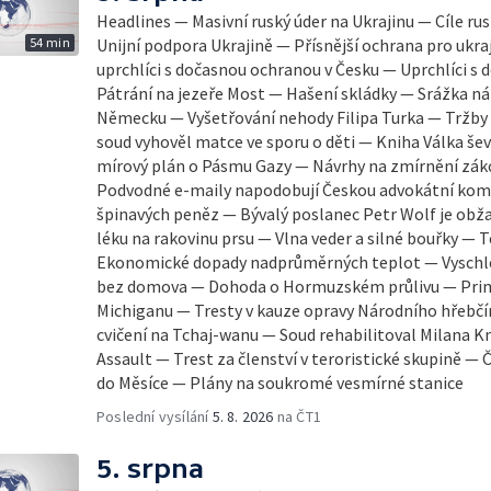
Headlines — Masivní ruský úder na Ukrajinu — Cíle ru
54 min
Unijní podpora Ukrajině — Přísnější ochrana pro ukraj
uprchlíci s dočasnou ochranou v Česku — Uprchlíci s
Pátrání na jezeře Most — Hašení skládky — Srážka ná
Německu — Vyšetřování nehody Filipa Turka — Tržby
soud vyhověl matce ve sporu o děti — Kniha Válka šev
mírový plán o Pásmu Gazy — Návrhy na zmírnění zák
Podvodné e-maily napodobují Českou advokátní komo
špinavých peněz — Bývalý poslanec Petr Wolf je obž
léku na rakovinu prsu — Vlna veder a silné bouřky — 
Ekonomické dopady nadprůměrných teplot — Vyschlé 
bez domova — Dohoda o Hormuzském průlivu — Prim
Michiganu — Tresty v kauze opravy Národního hřebčí
cvičení na Tchaj-wanu — Soud rehabilitoval Milana Kn
Assault — Trest za členství v teroristické skupině — 
do Měsíce — Plány na soukromé vesmírné stanice
Poslední vysílání
5. 8. 2026
na ČT1
5. srpna