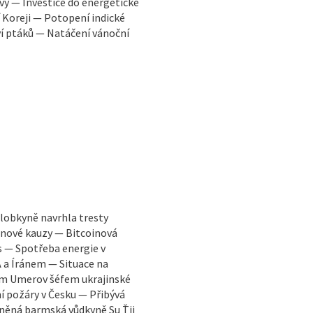
y — Investice do energetické
 Koreji — Potopení indické
ví ptáků — Natáčení vánoční
lobkyně navrhla tresty
oinové kauzy — Bitcoinová
 — Spotřeba energie v
 a Íránem — Situace na
em Umerov šéfem ukrajinské
í požáry v Česku — Přibývá
zněná barmská vůdkyně Su Ťij