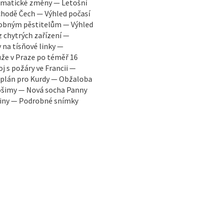
limatické změny — Letošní
chodě Čech — Výhled počasí
robným pěstitelům — Výhled
z chytrých zařízení —
 na tísňové linky —
že v Praze po téměř 16
j s požáry ve Francii —
ý plán pro Kurdy — Obžaloba
rošimy — Nová socha Panny
ajiny — Podrobné snímky