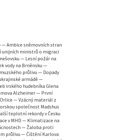
b — Ambice sněmovních stran
unijních ministrů o migraci
nešovsku — Lesní požár na
ek vody na Brněnsku —
ormuzského průlivu — Dopady
 ukrajinské armádě —
eb irského hudebníka Glena
Domova Alzheimer — První
rlice — Vzácný materiál z
 norskou společnost Madshus
lší teplotní rekordy v Česku
ace v MHD — Klimatizace na
ácnostech — Žaloba proti
 průlivu — Čištění Karlova