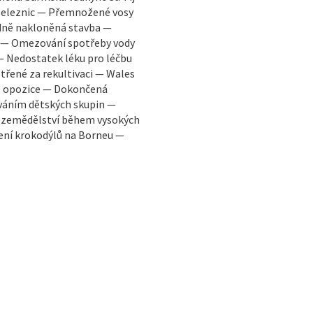
železnic — Přemnožené vosy
rdně nakloněná stavba —
k — Omezování spotřeby vody
— Nedostatek léku pro léčbu
třené za rekultivaci — Wales
ké opozice — Dokončená
ováním dětských skupin —
 v zemědělství během vysokých
ení krokodýlů na Borneu —