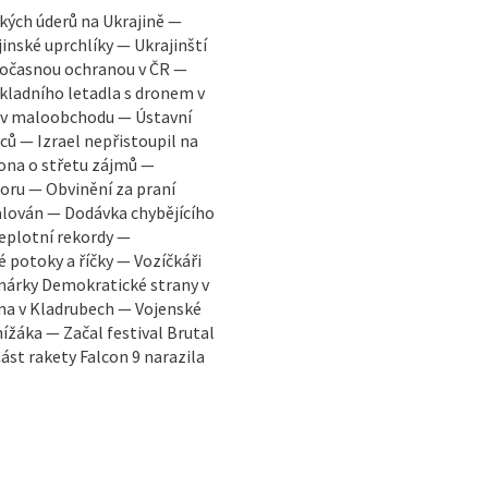
ských úderů na Ukrajině —
inské uprchlíky — Ukrajinští
 dočasnou ochranou v ČR —
kladního letadla s dronem v
 v maloobchodu — Ústavní
ců — Izrael nepřistoupil na
ona o střetu zájmů —
ru — Obvinění za praní
alován — Dodávka chybějícího
Teplotní rekordy —
potoky a říčky — Vozíčkáři
árky Demokratické strany v
na v Kladrubech — Vojenské
ížáka — Začal festival Brutal
Část rakety Falcon 9 narazila