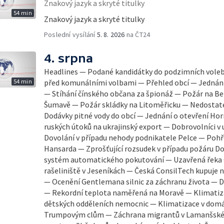
Znakový jazyk a skryté titulky
54 min
Znakový jazyk a skryté titulky
Poslední vysílání
5. 8. 2026
na ČT24
4. srpna
Headlines — Podané kandidátky do podzimních vole
54 min
před komunálními volbami — Přehled obcí — Jednání 
— Stíhání čínského občana za špionáž — Požár na Be
Šumavě — Požár skládky na Litoměřicku — Nedostat
Dodávky pitné vody do obcí — Jednání o otevření H
ruských útoků na ukrajinský export — Dobrovolníci v
Dovolání v případu nehody podnikatele Pelce — Pohř
Hansarda — Zprošťující rozsudek v případu požáru 
systém automatického pokutování — Uzavřená řeka O
rašeliniště v Jeseníkách — Česká ConsilTech kupuje
— Ocenění Gentlemana silnic za záchranu života — Da
— Rekordní teplota naměřená na Moravě — Klimatiz
dětských odděleních nemocnic — Klimatizace v dom
Trumpovým clům — Záchrana migrantů v Lamanšském