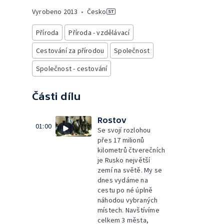
Vyrobeno
2013
•
Česko
Příroda
Příroda - vzdělávací
Cestování za přírodou
Společnost
Společnost - cestování
Části dílu
Rostov
01:00
Se svojí rozlohou
přes 17 milionů
kilometrů čtverečních
je Rusko největší
zemí na světě. My se
dnes vydáme na
cestu po né úplně
náhodou vybraných
místech. Navštívíme
celkem 3 města,