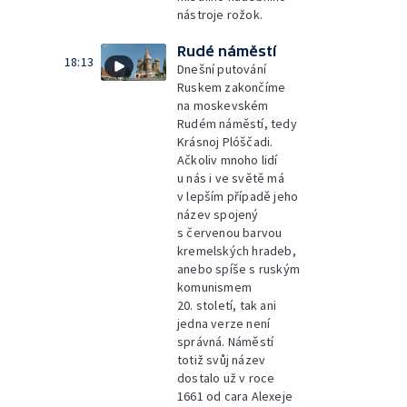
nástroje rožok.
Rudé náměstí
18:13
Dnešní putování
Ruskem zakončíme
na moskevském
Rudém náměstí, tedy
Krásnoj Plóščadi.
Ačkoliv mnoho lidí
u nás i ve světě má
v lepším případě jeho
název spojený
s červenou barvou
kremelských hradeb,
anebo spíše s ruským
komunismem
20. století, tak ani
jedna verze není
správná. Náměstí
totiž svůj název
dostalo už v roce
1661 od cara Alexeje