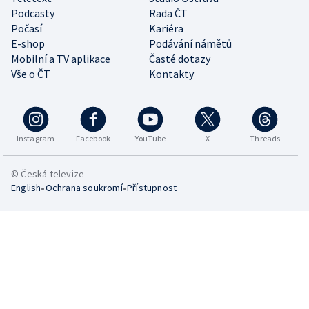
Podcasty
Rada ČT
Počasí
Kariéra
E-shop
Podávání námětů
Mobilní a TV aplikace
Časté dotazy
Vše o ČT
Kontakty
Instagram
Facebook
YouTube
X
Threads
© Česká televize
•
•
English
Ochrana soukromí
Přístupnost