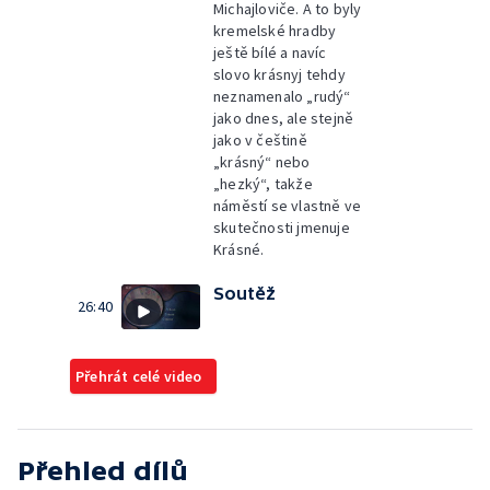
Michajloviče. A to byly
kremelské hradby
ještě bílé a navíc
slovo krásnyj tehdy
neznamenalo „rudý“
jako dnes, ale stejně
jako v češtině
„krásný“ nebo
„hezký“, takže
náměstí se vlastně ve
skutečnosti jmenuje
Krásné.
Soutěž
26:40
Přehrát celé video
Přehled dílů