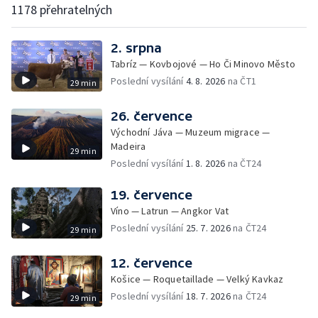
1178 přehratelných
2. srpna
Tabríz — Kovbojové — Ho Či Minovo Město
Poslední vysílání
4. 8. 2026
na ČT1
29 min
26. července
Východní Jáva — Muzeum migrace —
Madeira
29 min
Poslední vysílání
1. 8. 2026
na ČT24
19. července
Víno — Latrun — Angkor Vat
Poslední vysílání
25. 7. 2026
na ČT24
29 min
12. července
Košice — Roquetaillade — Velký Kavkaz
Poslední vysílání
18. 7. 2026
na ČT24
29 min