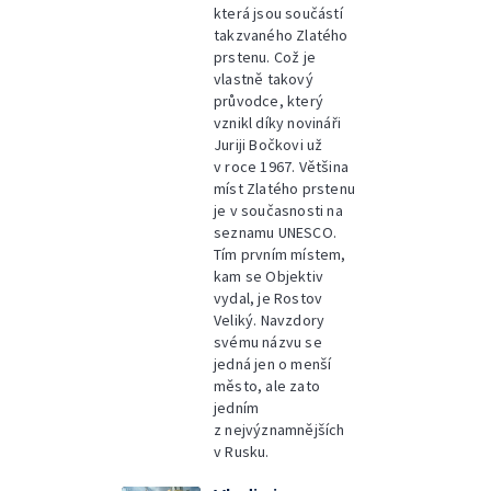
která jsou součástí
takzvaného Zlatého
prstenu. Což je
vlastně takový
průvodce, který
vznikl díky novináři
Juriji Bočkovi už
v roce 1967. Většina
míst Zlatého prstenu
je v současnosti na
seznamu UNESCO.
Tím prvním místem,
kam se Objektiv
vydal, je Rostov
Veliký. Navzdory
svému názvu se
jedná jen o menší
město, ale zato
jedním
z nejvýznamnějších
v Rusku.