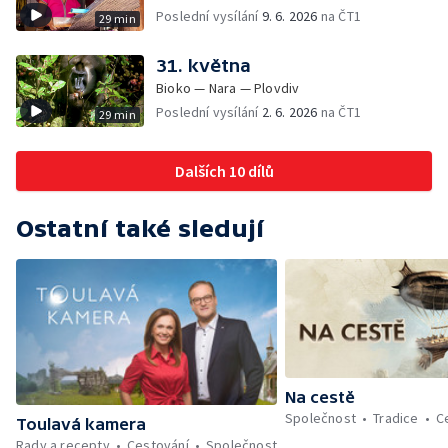
Poslední vysílání
9. 6. 2026
na ČT1
29 min
31. května
Bioko — Nara — Plovdiv
Poslední vysílání
2. 6. 2026
na ČT1
29 min
Dalších 10 dílů
Ostatní také sledují
Na cestě
Společnost
Tradice
C
Toulavá kamera
Rady a recepty
Cestování
Společnost