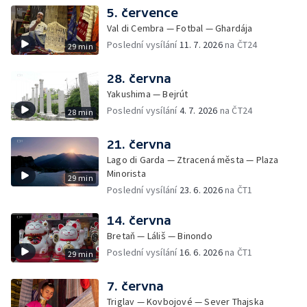
5. července
Val di Cembra — Fotbal — Ghardája
Poslední vysílání
11. 7. 2026
na ČT24
29 min
28. června
Yakushima — Bejrút
Poslední vysílání
4. 7. 2026
na ČT24
28 min
21. června
Lago di Garda — Ztracená města — Plaza
Minorista
29 min
Poslední vysílání
23. 6. 2026
na ČT1
14. června
Bretaň — Láliš — Binondo
Poslední vysílání
16. 6. 2026
na ČT1
29 min
7. června
Triglav — Kovbojové — Sever Thajska