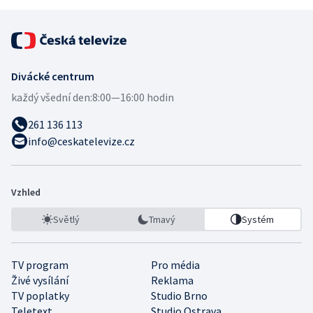
Divácké centrum
každý všední den:
8:00—16:00 hodin
261 136 113
info@ceskatelevize.cz
Vzhled
Světlý
Tmavý
Systém
TV program
Pro média
Živé vysílání
Reklama
TV poplatky
Studio Brno
Teletext
Studio Ostrava