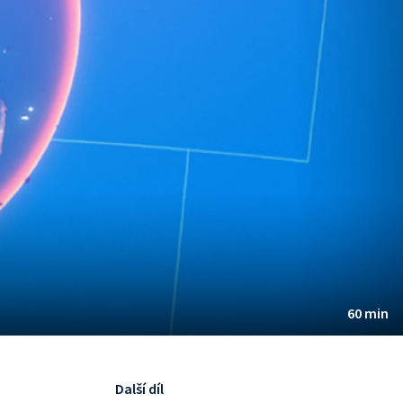
60 min
Další díl