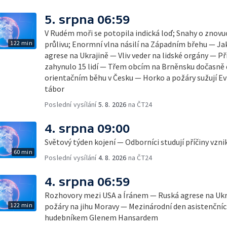
5. srpna 06:59
V Rudém moři se potopila indická loď; Snahy o zno
122 min
průlivu; Enormní vlna násilí na Západním břehu — Ja
agrese na Ukrajině — Vliv veder na lidské orgány — Př
zahynulo 15 lidí — Třem obcím na Brněnsku dočasně 
orientačním běhu v Česku — Horko a požáry sužují E
tábor
Poslední vysílání
5. 8. 2026
na ČT24
4. srpna 09:00
Světový týden kojení — Odborníci studují příčiny vzn
60 min
Poslední vysílání
4. 8. 2026
na ČT24
4. srpna 06:59
Rozhovory mezi USA a Íránem — Ruská agrese na Ukr
122 min
požáry na jihu Moravy — Mezinárodní den asistenčních
hudebníkem Glenem Hansardem