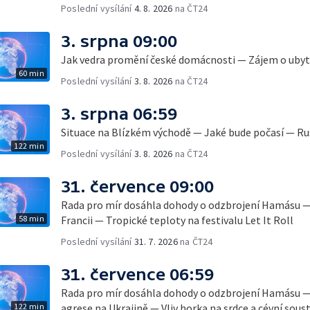
Poslední vysílání
4. 8. 2026
na ČT24
3. srpna 09:00
Jak vedra promění české domácnosti — Zájem o ubyto
60 min
Poslední vysílání
3. 8. 2026
na ČT24
3. srpna 06:59
Situace na Blízkém východě — Jaké bude počasí — Ru
122 min
Poslední vysílání
3. 8. 2026
na ČT24
31. července 09:00
Rada pro mír dosáhla dohody o odzbrojení Hamásu —
58 min
Francii — Tropické teploty na festivalu Let It Roll
Poslední vysílání
31. 7. 2026
na ČT24
31. července 06:59
Rada pro mír dosáhla dohody o odzbrojení Hamásu —
122 min
agrese na Ukrajině — Vliv horka na srdce a cévní sou