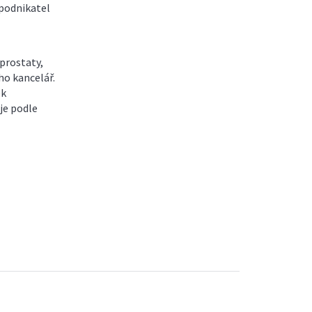
 podnikatel
prostaty,
ho kancelář.
ek
je podle