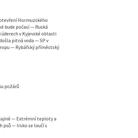
vuotevření Hormuzského
ké bude počasí — Ruská
i úderech v Kyjevské oblasti
došla pitná voda — SP v
vropu — Rybářský příměstský
iku požárů
ajině — Extrémní teploty a
 psů — Irsko se loučí s