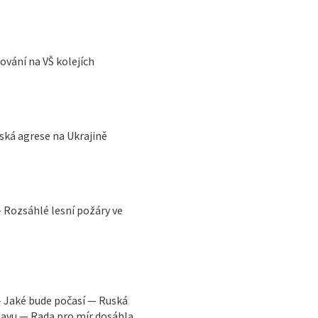
vání na VŠ kolejích
ská agrese na Ukrajině
 Rozsáhlé lesní požáry ve
 Jaké bude počasí — Ruská
stavu — Rada pro mír dosáhla