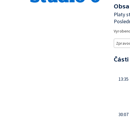
Obsa
Platy s
Posledn
Vyroben
Zpravod
Části
13:35
30:07