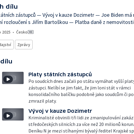
h dílu
tátních zástupců — Vývoj v kauze Dozimetr — Joe Biden má
í rozloučení s Jiřím Bartoškou — Platba daně z nemovitosti
o
2025
•
Česko
ajství
Zprávy
 dílu
Platy státních zástupců
Po soudcích dnes začali po státu vymáhat vyšší platy
zástupci. Nelíbí se jim fakt, že jim loni stát v rámci
konsolidačního balíčku podobně jako soudcům či po
zmrazil platy.
Vývoj v kauze Dozimetr
Kriminalisté obvinili tři lidi ze zmanipulování zakáz
středočeských silnicích za více než 20 milionů korun
Deníku N je mezi stíhanými bývalý ředitel Krajské sp