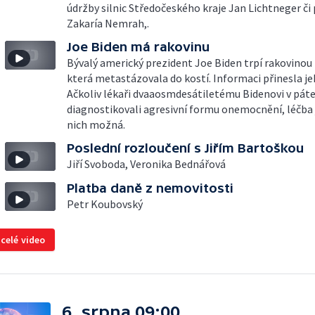
údržby silnic Středočeského kraje Jan Lichtneger či
Zakaría Nemrah,.
Joe Biden má rakovinu
Bývalý americký prezident Joe Biden trpí rakovinou 
která metastázovala do kostí. Informaci přinesla je
Ačkoliv lékaři dvaaosmdesátiletému Bidenovi v pát
diagnostikovali agresivní formu onemocnění, léčba 
nich možná.
Poslední rozloučení s Jiřím Bartoškou
Jiří Svoboda, Veronika Bednářová
Platba daně z nemovitosti
Petr Koubovský
 celé video
6. srpna 09:00