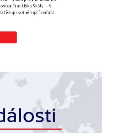
stor Františka Skály — V
ěžují i volně žijící zvířata