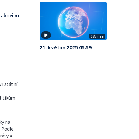
 rakovinu —
182 min
21. května 2025 05:59
 i státní
litikům
ky na
. Podle
rávy a