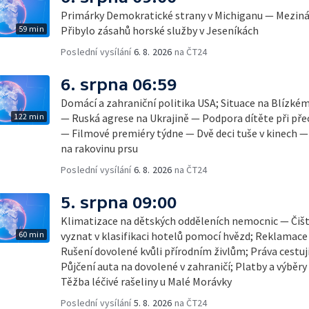
Primárky Demokratické strany v Michiganu — Mezinár
59 min
Přibylo zásahů horské služby v Jeseníkách
Poslední vysílání
6. 8. 2026
na ČT24
6. srpna 06:59
Domácí a zahraniční politika USA; Situace na Blízké
122 min
— Ruská agrese na Ukrajině — Podpora dítěte při pře
— Filmové premiéry týdne — Dvě deci tuše v kinech 
na rakovinu prsu
Poslední vysílání
6. 8. 2026
na ČT24
5. srpna 09:00
Klimatizace na dětských odděleních nemocnic — Čišt
60 min
vyznat v klasifikaci hotelů pomocí hvězd; Reklamace
Rušení dovolené kvůli přírodním živlům; Práva cestují
Půjčení auta na dovolené v zahraničí; Platby a výběry
Těžba léčivé rašeliny u Malé Morávky
Poslední vysílání
5. 8. 2026
na ČT24