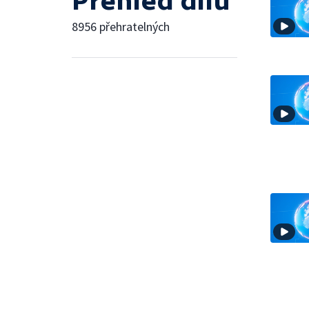
Přehled dílů
8956 přehratelných