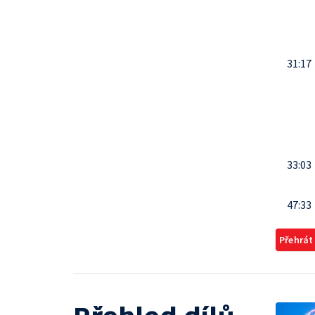
31:17
33:03
47:33
Přehrát