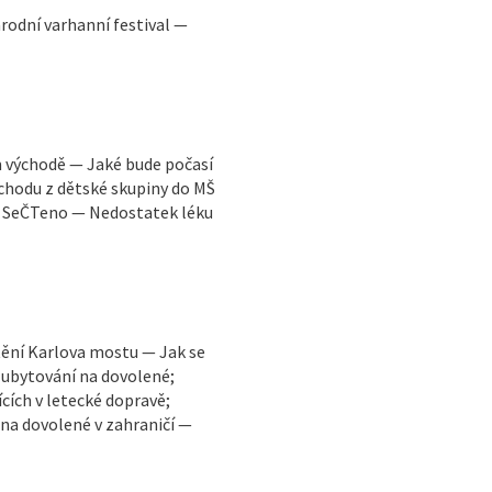
odní varhanní festival —
m východě — Jaké bude počasí
chodu z dětské skupiny do MŠ
— SeČTeno — Nedostatek léku
ění Karlova mostu — Jak se
 ubytování na dovolené;
cích v letecké dopravě;
 na dovolené v zahraničí —