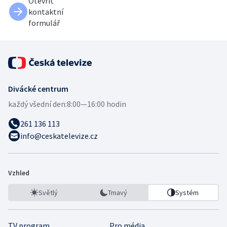
Otevřít
kontaktní
formulář
Divácké centrum
každý všední den:
8:00—16:00 hodin
261 136 113
info@ceskatelevize.cz
Vzhled
Světlý
Tmavý
Systém
TV program
Pro média