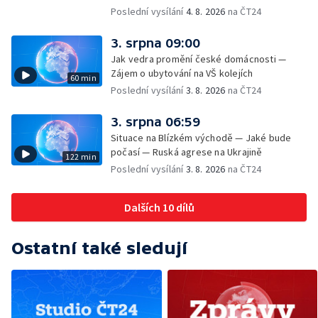
hudebníkem Glenem Hansardem
Poslední vysílání
4. 8. 2026
na ČT24
3. srpna 09:00
Jak vedra promění české domácnosti —
Zájem o ubytování na VŠ kolejích
60 min
Poslední vysílání
3. 8. 2026
na ČT24
3. srpna 06:59
Situace na Blízkém východě — Jaké bude
počasí — Ruská agrese na Ukrajině
122 min
Poslední vysílání
3. 8. 2026
na ČT24
Dalších 10 dílů
Ostatní také sledují