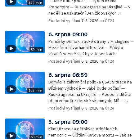
— Jaké bude počasí — Týden očima
122 min
iReportéra — Ruská agrese na Ukrajině — V
neděli se uskuteční Den židovských
památek — Vila Tugendhat slaví 25 let na
Poslední vysílání
7. 8. 2026
na ČT24
seznamu UNESCO — Mistrovství Evropy v
atletice 2026 — Výzkum: epidemie digitálních
6. srpna 09:00
závislostí je mýtus — Demolice vyhořelé
Primárky Demokratické strany v Michiganu —
výškové budovy ve Zlíně
Mezinárodní varhanní festival — Přibylo
59 min
zásahů horské služby v Jeseníkách
Poslední vysílání
6. 8. 2026
na ČT24
6. srpna 06:59
Domácí a zahraniční politika USA; Situace na
Blízkém východě — Jaké bude počasí —
122 min
Ruská agrese na Ukrajině — Podpora dítěte
při přechodu z dětské skupiny do MŠ —
Filmové premiéry týdne — Dvě deci tuše v
Poslední vysílání
6. 8. 2026
na ČT24
kinech — SeČTeno — Nedostatek léku na
rakovinu prsu
5. srpna 09:00
Klimatizace na dětských odděleních
nemocnic — Čištění Karlova mostu — Jak se
60 min