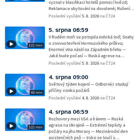
vyznat v klasifikaci hotelů pomocí hvězd;
Reklamace ubytování na dovolené; Rušení
dovolené kvůli přírodním živlům; Práva
Poslední vysílání
5. 8. 2026
na ČT24
cestujících v letecké dopravě; Půjčení auta
na dovolené v zahraničí; Platby a výběry na
5. srpna 06:59
dovolené v zahraničí — Těžba léčivé rašeliny
V Rudém moři se potopila indická loď; Snahy
u Malé Morávky
o znovuotevření Hormuzského průlivu;
122 min
Enormní vlna násilí na Západním břehu —
Jaké bude počasí — Ruská agrese na
Ukrajině — Vliv veder na lidské orgány — Při
Poslední vysílání
5. 8. 2026
na ČT24
úderech v Kyjevské oblasti zahynulo 15 lidí
— Třem obcím na Brněnsku dočasně došla
4. srpna 09:00
pitná voda — SP v orientačním běhu v Česku
Světový týden kojení — Odborníci studují
— Horko a požáry sužují Evropu — Rybářský
příčiny vzniku požárů
60 min
příměstský tábor
Poslední vysílání
4. 8. 2026
na ČT24
4. srpna 06:59
Rozhovory mezi USA a Íránem — Ruská
agrese na Ukrajině — Extrémní teploty a
122 min
požáry na jihu Moravy — Mezinárodní den
asistenčních psů — Irsko se loučí s