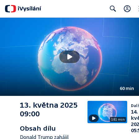
Cl
Search
60 min
13. května 2025
Dalš
14.
09:00
kv
181 min
20
Obsah dílu
05:
Donald Trump zahájil