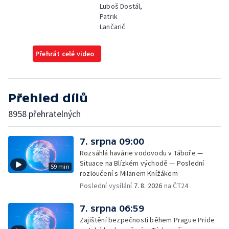
Luboš Dostál,
Patrik
Lančarič
Přehrát celé video
Přehled dílů
8958 přehratelných
7. srpna 09:00
Rozsáhlá havárie vodovodu v Táboře —
Situace na Blízkém východě — Poslední
59 min
rozloučení s Milanem Knížákem
Poslední vysílání
7. 8. 2026
na ČT24
7. srpna 06:59
Zajištění bezpečnosti během Prague Pride