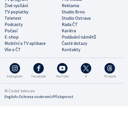
Živé vysílání
Reklama
TV poplatky
Studio Brno
Teletext
Studio Ostrava
Podcasty
Rada ČT
Počasí
Kariéra
E-shop
Podávání námětů
Mobilní a TV aplikace
Časté dotazy
Vše o ČT
Kontakty
Instagram
Facebook
YouTube
X
Threads
© Česká televize
•
•
English
Ochrana soukromí
Přístupnost