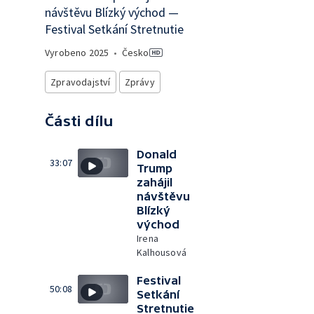
návštěvu Blízký východ —
Festival Setkání Stretnutie
Vyrobeno
2025
•
Česko
Zpravodajství
Zprávy
Části dílu
Donald
33:07
Trump
zahájil
návštěvu
Blízký
východ
Irena
Kalhousová
Festival
50:08
Setkání
Stretnutie