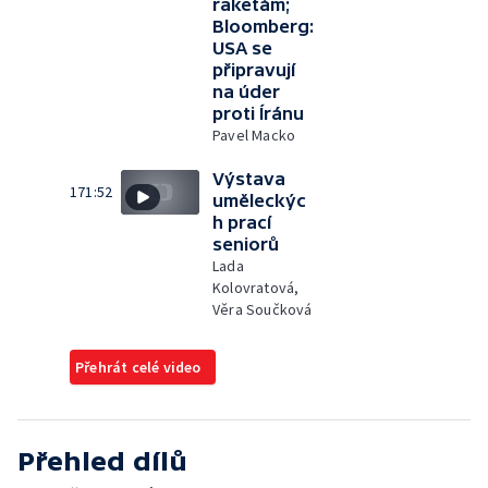
raketám;
Bloomberg:
USA se
připravují
na úder
proti Íránu
Pavel Macko
Výstava
171:52
uměleckýc
h prací
seniorů
Lada
Kolovratová,
Věra Součková
Přehrát celé video
Přehled dílů