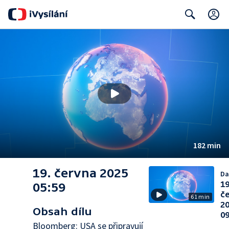
Search
182 min
19. června 2025
Da
19
05:59
č
61 min
2
Obsah dílu
09
Bloomberg: USA se připravují