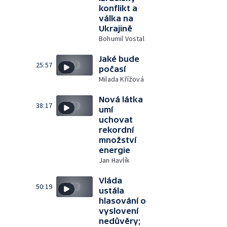
konflikt a
válka na
Ukrajině
Bohumil Vostal
Jaké bude
25:57
počasí
Milada Křížová
Nová látka
38:17
umí
uchovat
rekordní
množství
energie
Jan Havlík
Vláda
50:19
ustála
hlasování o
vyslovení
nedůvěry;