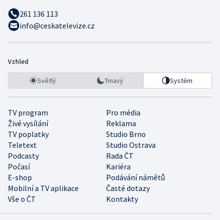
261 136 113
info@ceskatelevize.cz
Vzhled
Světlý
Tmavý
Systém
TV program
Pro média
Živé vysílání
Reklama
TV poplatky
Studio Brno
Teletext
Studio Ostrava
Podcasty
Rada ČT
Počasí
Kariéra
E-shop
Podávání námětů
Mobilní a TV aplikace
Časté dotazy
Vše o ČT
Kontakty