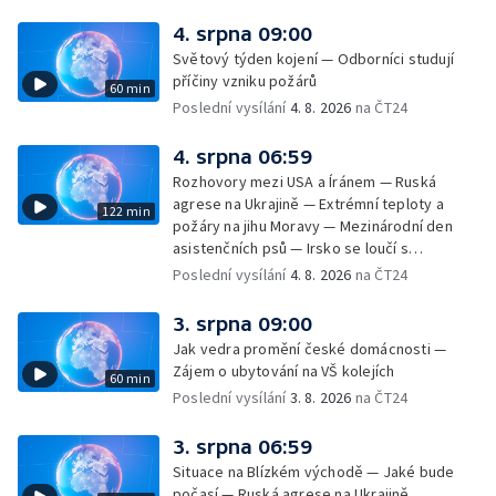
úderech v Kyjevské oblasti zahynulo 15 lidí
— Třem obcím na Brněnsku dočasně došla
4. srpna 09:00
pitná voda — SP v orientačním běhu v Česku
Světový týden kojení — Odborníci studují
— Horko a požáry sužují Evropu — Rybářský
příčiny vzniku požárů
60 min
příměstský tábor
Poslední vysílání
4. 8. 2026
na ČT24
4. srpna 06:59
Rozhovory mezi USA a Íránem — Ruská
agrese na Ukrajině — Extrémní teploty a
122 min
požáry na jihu Moravy — Mezinárodní den
asistenčních psů — Irsko se loučí s
hudebníkem Glenem Hansardem
Poslední vysílání
4. 8. 2026
na ČT24
3. srpna 09:00
Jak vedra promění české domácnosti —
Zájem o ubytování na VŠ kolejích
60 min
Poslední vysílání
3. 8. 2026
na ČT24
3. srpna 06:59
Situace na Blízkém východě — Jaké bude
počasí — Ruská agrese na Ukrajině