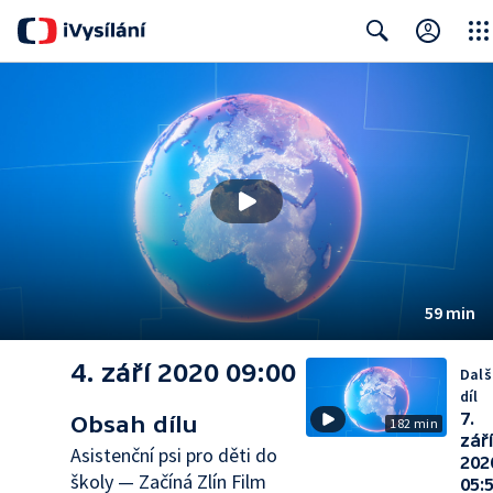
Close
Search
59 min
4. září 2020 09:00
Dalš
díl
7.
Obsah dílu
182 min
září
Asistenční psi pro děti do
202
školy — Začíná Zlín Film
05: