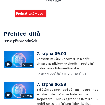
Netopilová
Přehrát celé video
Přehled dílů
8958 přehratelných
7. srpna 09:00
Rozsáhlá havárie vodovodu v Táboře —
Situace na Blízkém východě — Poslední
59 min
rozloučení s Milanem Knížákem
Poslední vysílání
7. 8. 2026
na ČT24
7. srpna 06:59
Zajištění bezpečnosti během Prague Pride
— Jaké bude počasí — Týden očima
122 min
iReportéra — Ruská agrese na Ukrajině — V
neděli se uskuteční Den židovských