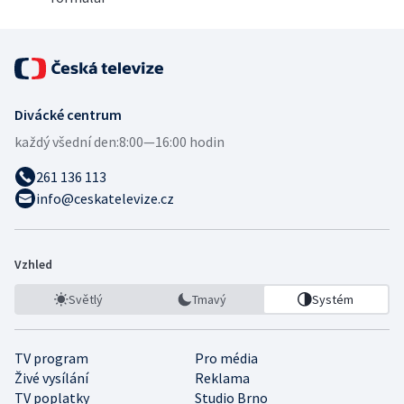
Divácké centrum
každý všední den:
8:00—16:00 hodin
261 136 113
info@ceskatelevize.cz
Vzhled
Světlý
Tmavý
Systém
TV program
Pro média
Živé vysílání
Reklama
TV poplatky
Studio Brno