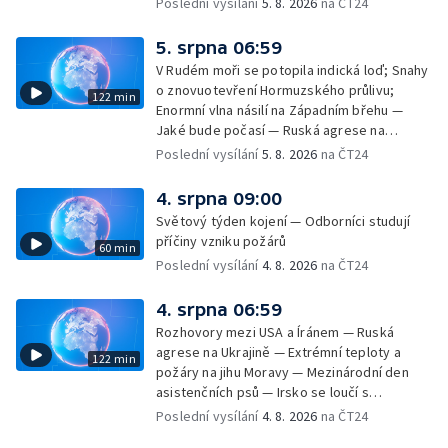
Poslední vysílání
5. 8. 2026
na ČT24
cestujících v letecké dopravě; Půjčení auta
na dovolené v zahraničí; Platby a výběry na
5. srpna 06:59
dovolené v zahraničí — Těžba léčivé rašeliny
V Rudém moři se potopila indická loď; Snahy
u Malé Morávky
o znovuotevření Hormuzského průlivu;
122 min
Enormní vlna násilí na Západním břehu —
Jaké bude počasí — Ruská agrese na
Ukrajině — Vliv veder na lidské orgány — Při
Poslední vysílání
5. 8. 2026
na ČT24
úderech v Kyjevské oblasti zahynulo 15 lidí
— Třem obcím na Brněnsku dočasně došla
4. srpna 09:00
pitná voda — SP v orientačním běhu v Česku
Světový týden kojení — Odborníci studují
— Horko a požáry sužují Evropu — Rybářský
příčiny vzniku požárů
60 min
příměstský tábor
Poslední vysílání
4. 8. 2026
na ČT24
4. srpna 06:59
Rozhovory mezi USA a Íránem — Ruská
agrese na Ukrajině — Extrémní teploty a
122 min
požáry na jihu Moravy — Mezinárodní den
asistenčních psů — Irsko se loučí s
hudebníkem Glenem Hansardem
Poslední vysílání
4. 8. 2026
na ČT24