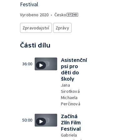
Festival
Vyrobeno
2020
•
Česko
Zpravodajství
Zprávy
Části dílu
Asistenční
36:00
psi pro
děti do
školy
Jana
Sirotková
Michaela
Perčinová
Začíná
50:00
Zlín Film
Festival
Gabriela