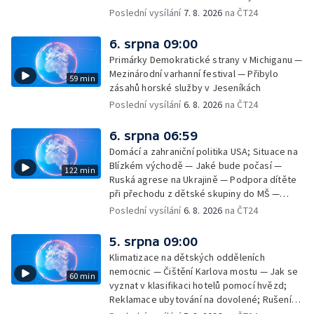
památek — Vila Tugendhat slaví 25 let na
Poslední vysílání
7. 8. 2026
na ČT24
seznamu UNESCO — Mistrovství Evropy v
atletice 2026 — Výzkum: epidemie digitálních
6. srpna 09:00
závislostí je mýtus — Demolice vyhořelé
Primárky Demokratické strany v Michiganu —
výškové budovy ve Zlíně
Mezinárodní varhanní festival — Přibylo
59 min
zásahů horské služby v Jeseníkách
Poslední vysílání
6. 8. 2026
na ČT24
6. srpna 06:59
Domácí a zahraniční politika USA; Situace na
Blízkém východě — Jaké bude počasí —
122 min
Ruská agrese na Ukrajině — Podpora dítěte
při přechodu z dětské skupiny do MŠ —
Filmové premiéry týdne — Dvě deci tuše v
Poslední vysílání
6. 8. 2026
na ČT24
kinech — SeČTeno — Nedostatek léku na
rakovinu prsu
5. srpna 09:00
Klimatizace na dětských odděleních
nemocnic — Čištění Karlova mostu — Jak se
60 min
vyznat v klasifikaci hotelů pomocí hvězd;
Reklamace ubytování na dovolené; Rušení
dovolené kvůli přírodním živlům; Práva