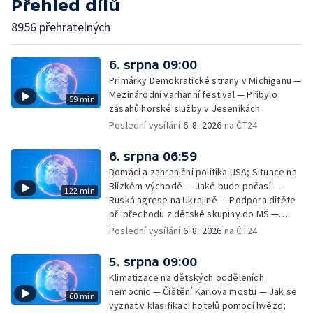
Přehled dílů
8956 přehratelných
6. srpna 09:00
Primárky Demokratické strany v Michiganu —
Mezinárodní varhanní festival — Přibylo
59 min
zásahů horské služby v Jeseníkách
Poslední vysílání
6. 8. 2026
na ČT24
6. srpna 06:59
Domácí a zahraniční politika USA; Situace na
Blízkém východě — Jaké bude počasí —
122 min
Ruská agrese na Ukrajině — Podpora dítěte
při přechodu z dětské skupiny do MŠ —
Filmové premiéry týdne — Dvě deci tuše v
Poslední vysílání
6. 8. 2026
na ČT24
kinech — SeČTeno — Nedostatek léku na
rakovinu prsu
5. srpna 09:00
Klimatizace na dětských odděleních
nemocnic — Čištění Karlova mostu — Jak se
60 min
vyznat v klasifikaci hotelů pomocí hvězd;