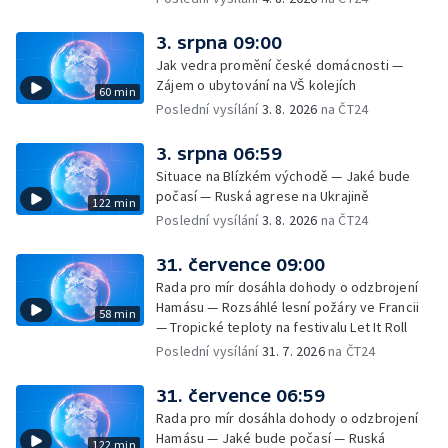
3. srpna 09:00
Jak vedra promění české domácnosti —
Zájem o ubytování na VŠ kolejích
60 min
Poslední vysílání
3. 8. 2026
na ČT24
3. srpna 06:59
Situace na Blízkém východě — Jaké bude
počasí — Ruská agrese na Ukrajině
122 min
Poslední vysílání
3. 8. 2026
na ČT24
31. července 09:00
Rada pro mír dosáhla dohody o odzbrojení
Hamásu — Rozsáhlé lesní požáry ve Francii
58 min
— Tropické teploty na festivalu Let It Roll
Poslední vysílání
31. 7. 2026
na ČT24
31. července 06:59
Rada pro mír dosáhla dohody o odzbrojení
Hamásu — Jaké bude počasí — Ruská
122 min