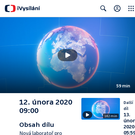
Close
Search
59 min
12. února 2020
Další
díl
09:00
13.
182 min
úno
Obsah dílu
2020
Nová laboratoř pro
05:5