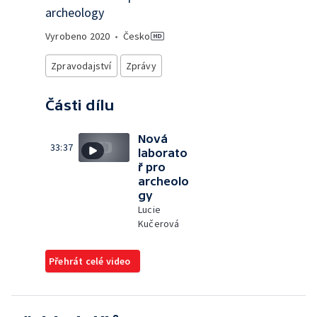
archeology
Vyrobeno
2020
•
Česko
Zpravodajství
Zprávy
Části dílu
Nová
33:37
laborato
ř pro
archeolo
gy
Lucie
Kučerová
Přehrát celé video