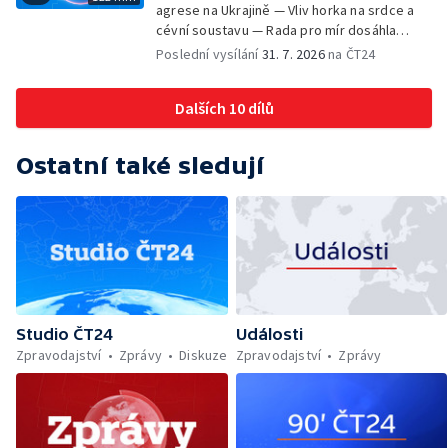
agrese na Ukrajině — Vliv horka na srdce a
cévní soustavu — Rada pro mír dosáhla
dohody o odzbrojení Hamásu — Dokument
Poslední vysílání
31. 7. 2026
na ČT24
Veřejný prostor Františka Skály — V srpnu
začíná výplata superdávky — Tropické
Dalších 10 dílů
teploty zatěžují i volně žijící zvířata
Ostatní také sledují
Studio ČT24
Události
Zpravodajství
Zprávy
Diskuze
Zpravodajství
Zprávy