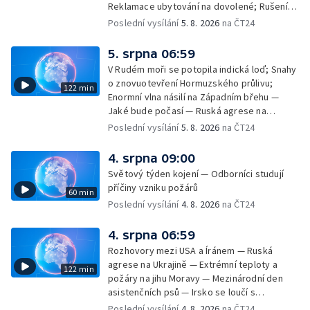
Reklamace ubytování na dovolené; Rušení
dovolené kvůli přírodním živlům; Práva
Poslední vysílání
5. 8. 2026
na ČT24
cestujících v letecké dopravě; Půjčení auta
na dovolené v zahraničí; Platby a výběry na
5. srpna 06:59
dovolené v zahraničí — Těžba léčivé rašeliny
V Rudém moři se potopila indická loď; Snahy
u Malé Morávky
o znovuotevření Hormuzského průlivu;
122 min
Enormní vlna násilí na Západním břehu —
Jaké bude počasí — Ruská agrese na
Ukrajině — Vliv veder na lidské orgány — Při
Poslední vysílání
5. 8. 2026
na ČT24
úderech v Kyjevské oblasti zahynulo 15 lidí
— Třem obcím na Brněnsku dočasně došla
4. srpna 09:00
pitná voda — SP v orientačním běhu v Česku
Světový týden kojení — Odborníci studují
— Horko a požáry sužují Evropu — Rybářský
příčiny vzniku požárů
60 min
příměstský tábor
Poslední vysílání
4. 8. 2026
na ČT24
4. srpna 06:59
Rozhovory mezi USA a Íránem — Ruská
agrese na Ukrajině — Extrémní teploty a
122 min
požáry na jihu Moravy — Mezinárodní den
asistenčních psů — Irsko se loučí s
hudebníkem Glenem Hansardem
Poslední vysílání
4. 8. 2026
na ČT24