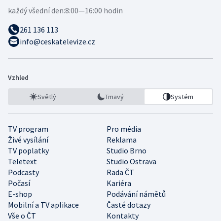
každý všední den:
8:00—16:00 hodin
261 136 113
info@ceskatelevize.cz
Vzhled
Světlý
Tmavý
Systém
TV program
Pro média
Živé vysílání
Reklama
TV poplatky
Studio Brno
Teletext
Studio Ostrava
Podcasty
Rada ČT
Počasí
Kariéra
E-shop
Podávání námětů
Mobilní a TV aplikace
Časté dotazy
Vše o ČT
Kontakty