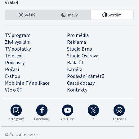
Vzhled
Světlý
Tmavý
Systém
TV program
Pro média
Živé vysílání
Reklama
TV poplatky
Studio Brno
Teletext
Studio Ostrava
Podcasty
Rada ČT
Počasí
Kariéra
E-shop
Podávání námětů
Mobilní a TV aplikace
Časté dotazy
Vše o ČT
Kontakty
Instagram
Facebook
YouTube
X
Threads
© Česká televize