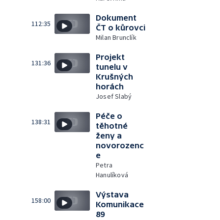
Dokument
112:35
ČT o kůrovci
Milan Brunclík
Projekt
131:36
tunelu v
Krušných
horách
Josef Slabý
Péče o
138:31
těhotné
ženy a
novorozenc
e
Petra
Hanulíková
Výstava
158:00
Komunikace
89