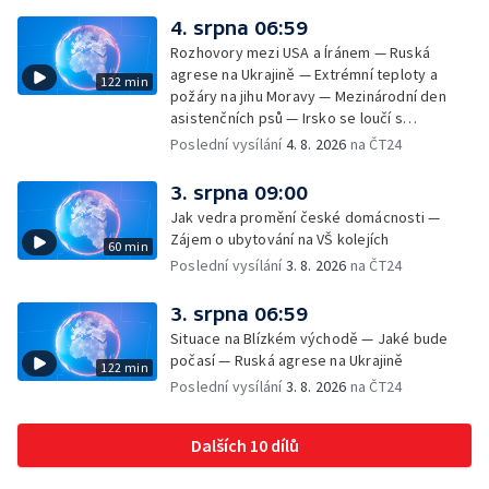
4. srpna 06:59
Rozhovory mezi USA a Íránem — Ruská
agrese na Ukrajině — Extrémní teploty a
122 min
požáry na jihu Moravy — Mezinárodní den
asistenčních psů — Irsko se loučí s
hudebníkem Glenem Hansardem
Poslední vysílání
4. 8. 2026
na ČT24
3. srpna 09:00
Jak vedra promění české domácnosti —
Zájem o ubytování na VŠ kolejích
60 min
Poslední vysílání
3. 8. 2026
na ČT24
3. srpna 06:59
Situace na Blízkém východě — Jaké bude
počasí — Ruská agrese na Ukrajině
122 min
Poslední vysílání
3. 8. 2026
na ČT24
Dalších 10 dílů