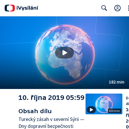
Cl
Search
182 min
10. října 2019 05:59
D
dí
1
Obsah dílu
60 min
ř
Turecký zásah v severní Sýrii —
2
Dny dopravní bezpečnosti
0