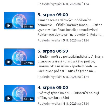
Filmové premiéry týdne — Dvě deci tuše v
Poslední vysílání
6. 8. 2026
na ČT24
kinech — SeČTeno — Nedostatek léku na
rakovinu prsu
5. srpna 09:00
Klimatizace na dětských odděleních
nemocnic — Čištění Karlova mostu — Jak se
60 min
vyznat v klasifikaci hotelů pomocí hvězd;
Reklamace ubytování na dovolené; Rušení
dovolené kvůli přírodním živlům; Práva
Poslední vysílání
5. 8. 2026
na ČT24
cestujících v letecké dopravě; Půjčení auta
na dovolené v zahraničí; Platby a výběry na
5. srpna 06:59
dovolené v zahraničí — Těžba léčivé rašeliny
V Rudém moři se potopila indická loď; Snahy
u Malé Morávky
o znovuotevření Hormuzského průlivu;
122 min
Enormní vlna násilí na Západním břehu —
Jaké bude počasí — Ruská agrese na
Ukrajině — Vliv veder na lidské orgány — Při
Poslední vysílání
5. 8. 2026
na ČT24
úderech v Kyjevské oblasti zahynulo 15 lidí
— Třem obcím na Brněnsku dočasně došla
4. srpna 09:00
pitná voda — SP v orientačním běhu v Česku
Světový týden kojení — Odborníci studují
— Horko a požáry sužují Evropu — Rybářský
příčiny vzniku požárů
60 min
příměstský tábor
Poslední vysílání
4. 8. 2026
na ČT24