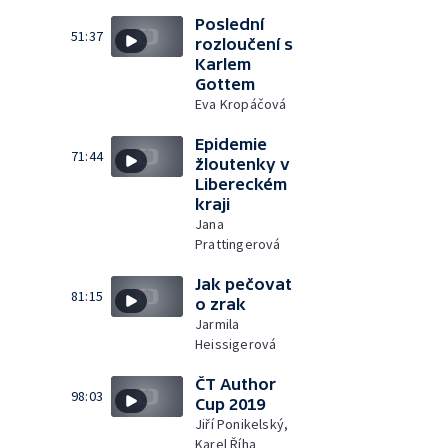
Poslední
51:37
rozloučení s
Karlem
Gottem
Eva Kropáčová
Epidemie
71:44
žloutenky v
Libereckém
kraji
Jana
Prattingerová
Jak pečovat
81:15
o zrak
Jarmila
Heissigerová
ČT Author
98:03
Cup 2019
Jiří Ponikelský,
Karel Říha