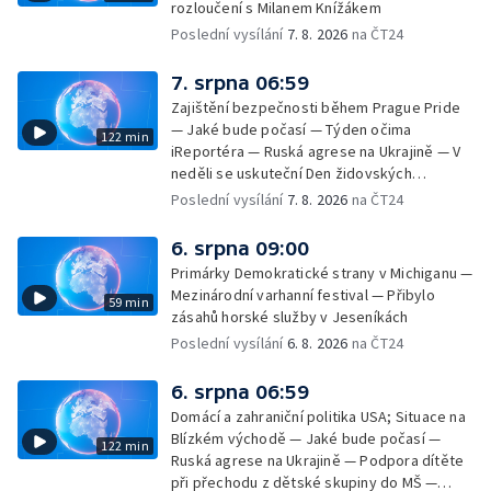
rozloučení s Milanem Knížákem
Poslední vysílání
7. 8. 2026
na ČT24
7. srpna 06:59
Zajištění bezpečnosti během Prague Pride
— Jaké bude počasí — Týden očima
122 min
iReportéra — Ruská agrese na Ukrajině — V
neděli se uskuteční Den židovských
památek — Vila Tugendhat slaví 25 let na
Poslední vysílání
7. 8. 2026
na ČT24
seznamu UNESCO — Mistrovství Evropy v
atletice 2026 — Výzkum: epidemie digitálních
6. srpna 09:00
závislostí je mýtus — Demolice vyhořelé
Primárky Demokratické strany v Michiganu —
výškové budovy ve Zlíně
Mezinárodní varhanní festival — Přibylo
59 min
zásahů horské služby v Jeseníkách
Poslední vysílání
6. 8. 2026
na ČT24
6. srpna 06:59
Domácí a zahraniční politika USA; Situace na
Blízkém východě — Jaké bude počasí —
122 min
Ruská agrese na Ukrajině — Podpora dítěte
při přechodu z dětské skupiny do MŠ —