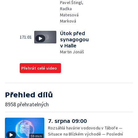
Pavel Štingl,
Radka
Matesová
Marková
Útok před
171:01
synagogou
v Halle
Martin Jonáš
Přehrát celé video
Přehled dílů
8958 přehratelných
7. srpna 09:00
Rozsáhlá havárie vodovodu v Táboře —
Situace na Blízkém východě — Poslední
59 min