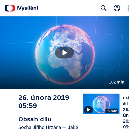
Cl
Search
182 min
26. února 2019
Dal
díl
05:59
26
60 min
ún
Obsah dílu
20
Socha Jiřího Hrzána — Jaké
09