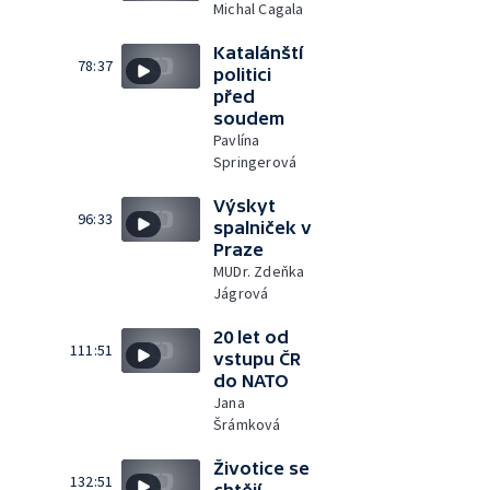
Michal Cagala
Katalánští
78:37
politici
před
soudem
Pavlína
Springerová
Výskyt
96:33
spalniček v
Praze
MUDr. Zdeňka
Jágrová
20 let od
111:51
vstupu ČR
do NATO
Jana
Šrámková
Životice se
132:51