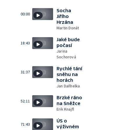
Socha
00:00
Jiřího
Hrzána
Martin Donát
Jaké bude
18:43
počasí
Jarina
Sochorová
Rychlé tání
31:37
sněhu na
horách
Jan Daňhelka
Brzké ráno
52:11
na Sněžce
Erik Knajfl
ÚS o
71:43
výživném