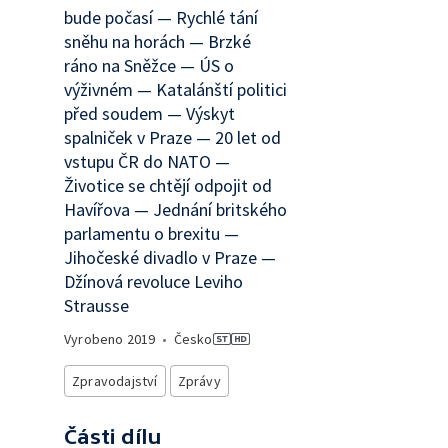
bude počasí — Rychlé tání
sněhu na horách — Brzké
ráno na Sněžce — ÚS o
výživném — Katalánští politici
před soudem — Výskyt
spalniček v Praze — 20 let od
vstupu ČR do NATO —
Životice se chtějí odpojit od
Havířova — Jednání britského
parlamentu o brexitu —
Jihočeské divadlo v Praze —
Džínová revoluce Leviho
Strausse
Vyrobeno
2019
•
Česko
Zpravodajství
Zprávy
Části dílu