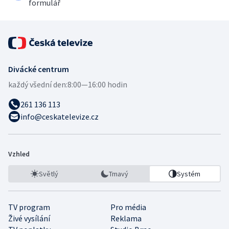
formulář
Divácké centrum
každý všední den:
8:00—16:00 hodin
261 136 113
info@ceskatelevize.cz
Vzhled
Světlý
Tmavý
Systém
TV program
Pro média
Živé vysílání
Reklama