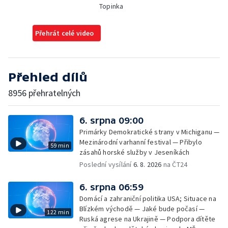
Topinka
Přehrát celé video
Přehled dílů
8956 přehratelných
6. srpna 09:00
Primárky Demokratické strany v Michiganu —
Mezinárodní varhanní festival — Přibylo
59 min
zásahů horské služby v Jeseníkách
Poslední vysílání
6. 8. 2026
na ČT24
6. srpna 06:59
Domácí a zahraniční politika USA; Situace na
Blízkém východě — Jaké bude počasí —
122 min
Ruská agrese na Ukrajině — Podpora dítěte