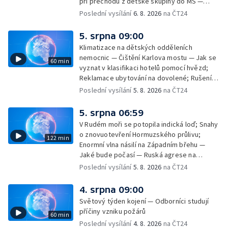
při přechodu z dětské skupiny do MŠ —
Filmové premiéry týdne — Dvě deci tuše v
Poslední vysílání
6. 8. 2026
na ČT24
kinech — SeČTeno — Nedostatek léku na
rakovinu prsu
5. srpna 09:00
Klimatizace na dětských odděleních
nemocnic — Čištění Karlova mostu — Jak se
60 min
vyznat v klasifikaci hotelů pomocí hvězd;
Reklamace ubytování na dovolené; Rušení
dovolené kvůli přírodním živlům; Práva
Poslední vysílání
5. 8. 2026
na ČT24
cestujících v letecké dopravě; Půjčení auta
na dovolené v zahraničí; Platby a výběry na
5. srpna 06:59
dovolené v zahraničí — Těžba léčivé rašeliny
V Rudém moři se potopila indická loď; Snahy
u Malé Morávky
o znovuotevření Hormuzského průlivu;
122 min
Enormní vlna násilí na Západním břehu —
Jaké bude počasí — Ruská agrese na
Ukrajině — Vliv veder na lidské orgány — Při
Poslední vysílání
5. 8. 2026
na ČT24
úderech v Kyjevské oblasti zahynulo 15 lidí
— Třem obcím na Brněnsku dočasně došla
4. srpna 09:00
pitná voda — SP v orientačním běhu v Česku
Světový týden kojení — Odborníci studují
— Horko a požáry sužují Evropu — Rybářský
příčiny vzniku požárů
60 min
příměstský tábor
Poslední vysílání
4. 8. 2026
na ČT24