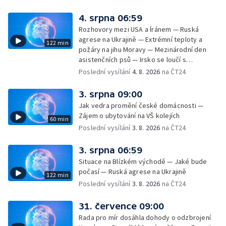
4. srpna 06:59
Rozhovory mezi USA a Íránem — Ruská
agrese na Ukrajině — Extrémní teploty a
122 min
požáry na jihu Moravy — Mezinárodní den
asistenčních psů — Irsko se loučí s
hudebníkem Glenem Hansardem
Poslední vysílání
4. 8. 2026
na ČT24
3. srpna 09:00
Jak vedra promění české domácnosti —
Zájem o ubytování na VŠ kolejích
60 min
Poslední vysílání
3. 8. 2026
na ČT24
3. srpna 06:59
Situace na Blízkém východě — Jaké bude
počasí — Ruská agrese na Ukrajině
122 min
Poslední vysílání
3. 8. 2026
na ČT24
31. července 09:00
Rada pro mír dosáhla dohody o odzbrojení