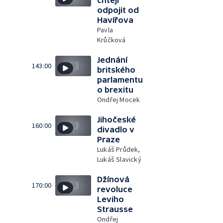
chtějí
odpojit od
Havířova
Pavla
Krůčková
Jednání
143:00
britského
parlamentu
o brexitu
Ondřej Mocek
Jihočeské
160:00
divadlo v
Praze
Lukáš Průdek,
Lukáš Slavický
Džínová
170:00
revoluce
Leviho
Strausse
Ondřej