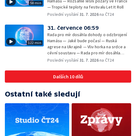
Hamásu — Rozsáhlé lesní požáry ve Francii
58 min
— Tropické teploty na festivalu Let It Roll
Poslední vysílání
31. 7. 2026
na ČT24
31. července 06:59
Rada pro mír dosáhla dohody o odzbrojení
Hamásu — Jaké bude počasí — Ruská
122 min
agrese na Ukrajině — Vliv horka na srdce a
cévní soustavu — Rada pro mír dosáhla
dohody o odzbrojení Hamásu — Dokument
Poslední vysílání
31. 7. 2026
na ČT24
Veřejný prostor Františka Skály — V srpnu
začíná výplata superdávky — Tropické
Dalších 10 dílů
teploty zatěžují i volně žijící zvířata
Ostatní také sledují