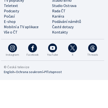
TV poplatky
Studio Brno
Teletext
Studio Ostrava
Podcasty
Rada ČT
Počasí
Kariéra
E-shop
Podávání námětů
Mobilní a TV aplikace
Časté dotazy
Vše o ČT
Kontakty
Instagram
Facebook
YouTube
X
Threads
© Česká televize
•
•
English
Ochrana soukromí
Přístupnost