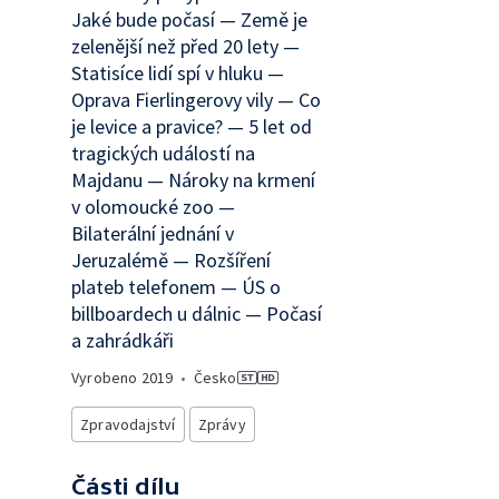
Jaké bude počasí — Země je
zelenější než před 20 lety —
Statisíce lidí spí v hluku —
Oprava Fierlingerovy vily — Co
je levice a pravice? — 5 let od
tragických událostí na
Majdanu — Nároky na krmení
v olomoucké zoo —
Bilaterální jednání v
Jeruzalémě — Rozšíření
plateb telefonem — ÚS o
billboardech u dálnic — Počasí
a zahrádkáři
Vyrobeno
2019
•
Česko
Zpravodajství
Zprávy
Části dílu