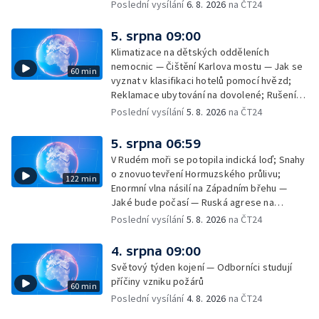
Filmové premiéry týdne — Dvě deci tuše v
Poslední vysílání
6. 8. 2026
na ČT24
kinech — SeČTeno — Nedostatek léku na
rakovinu prsu
5. srpna 09:00
Klimatizace na dětských odděleních
nemocnic — Čištění Karlova mostu — Jak se
60 min
vyznat v klasifikaci hotelů pomocí hvězd;
Reklamace ubytování na dovolené; Rušení
dovolené kvůli přírodním živlům; Práva
Poslední vysílání
5. 8. 2026
na ČT24
cestujících v letecké dopravě; Půjčení auta
na dovolené v zahraničí; Platby a výběry na
5. srpna 06:59
dovolené v zahraničí — Těžba léčivé rašeliny
V Rudém moři se potopila indická loď; Snahy
u Malé Morávky
o znovuotevření Hormuzského průlivu;
122 min
Enormní vlna násilí na Západním břehu —
Jaké bude počasí — Ruská agrese na
Ukrajině — Vliv veder na lidské orgány — Při
Poslední vysílání
5. 8. 2026
na ČT24
úderech v Kyjevské oblasti zahynulo 15 lidí
— Třem obcím na Brněnsku dočasně došla
4. srpna 09:00
pitná voda — SP v orientačním běhu v Česku
Světový týden kojení — Odborníci studují
— Horko a požáry sužují Evropu — Rybářský
příčiny vzniku požárů
60 min
příměstský tábor
Poslední vysílání
4. 8. 2026
na ČT24