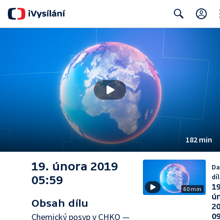
Cl
Search
182 min
19. února 2019
Da
díl
05:59
19
60 min
ú
Obsah dílu
2
Chemický posyp v CHKO —
09