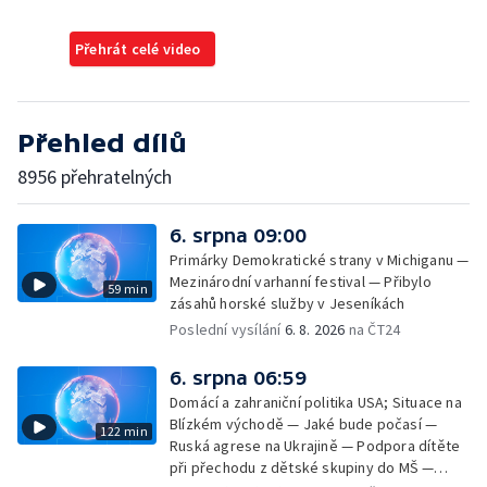
Přehrát celé video
Přehled dílů
8956 přehratelných
6. srpna 09:00
Primárky Demokratické strany v Michiganu —
Mezinárodní varhanní festival — Přibylo
59 min
zásahů horské služby v Jeseníkách
Poslední vysílání
6. 8. 2026
na ČT24
6. srpna 06:59
Domácí a zahraniční politika USA; Situace na
Blízkém východě — Jaké bude počasí —
122 min
Ruská agrese na Ukrajině — Podpora dítěte
při přechodu z dětské skupiny do MŠ —