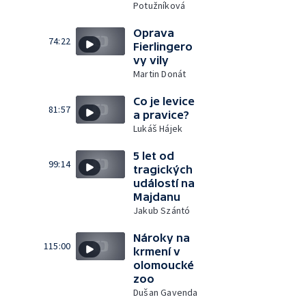
Potužníková
Oprava
74:22
Fierlingero
vy vily
Martin Donát
Co je levice
81:57
a pravice?
Lukáš Hájek
5 let od
99:14
tragických
událostí na
Majdanu
Jakub Szántó
Nároky na
115:00
krmení v
olomoucké
zoo
Dušan Gavenda