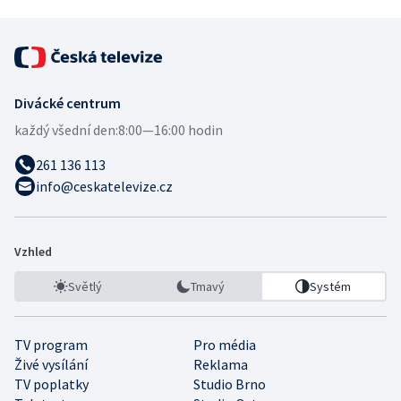
Divácké centrum
každý všední den:
8:00—16:00 hodin
261 136 113
info@ceskatelevize.cz
Vzhled
Světlý
Tmavý
Systém
TV program
Pro média
Živé vysílání
Reklama
TV poplatky
Studio Brno