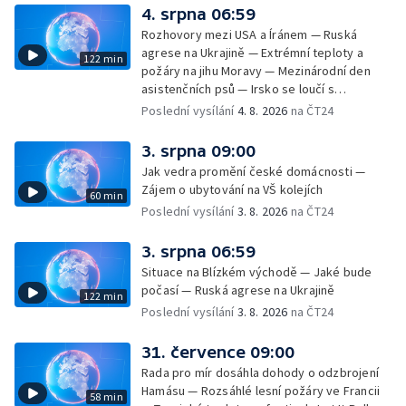
4. srpna 06:59
Rozhovory mezi USA a Íránem — Ruská
agrese na Ukrajině — Extrémní teploty a
122 min
požáry na jihu Moravy — Mezinárodní den
asistenčních psů — Irsko se loučí s
hudebníkem Glenem Hansardem
Poslední vysílání
4. 8. 2026
na ČT24
3. srpna 09:00
Jak vedra promění české domácnosti —
Zájem o ubytování na VŠ kolejích
60 min
Poslední vysílání
3. 8. 2026
na ČT24
3. srpna 06:59
Situace na Blízkém východě — Jaké bude
počasí — Ruská agrese na Ukrajině
122 min
Poslední vysílání
3. 8. 2026
na ČT24
31. července 09:00
Rada pro mír dosáhla dohody o odzbrojení
Hamásu — Rozsáhlé lesní požáry ve Francii
58 min