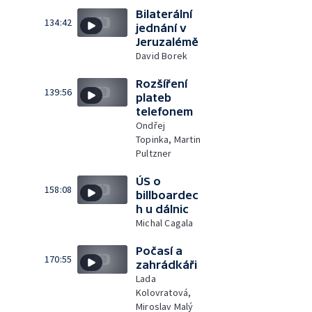
Bilaterální
134:42
jednání v
Jeruzalémě
David Borek
Rozšíření
139:56
plateb
telefonem
Ondřej
Topinka, Martin
Pultzner
ÚS o
158:08
billboardec
h u dálnic
Michal Cagala
Počasí a
170:55
zahrádkáři
Lada
Kolovratová,
Miroslav Malý