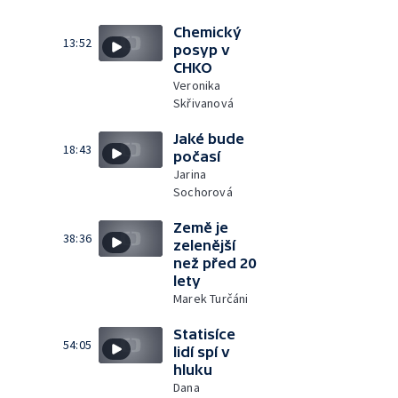
Chemický
13:52
posyp v
CHKO
Veronika
Skřivanová
Jaké bude
18:43
počasí
Jarina
Sochorová
Země je
38:36
zelenější
než před 20
lety
Marek Turčáni
Statisíce
54:05
lidí spí v
hluku
Dana