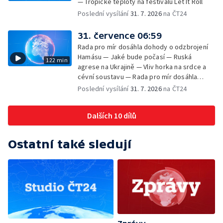
— Tropické teploty na festivalu Let It Roll
Poslední vysílání
31. 7. 2026
na ČT24
31. července 06:59
Rada pro mír dosáhla dohody o odzbrojení
Hamásu — Jaké bude počasí — Ruská
122 min
agrese na Ukrajině — Vliv horka na srdce a
cévní soustavu — Rada pro mír dosáhla
dohody o odzbrojení Hamásu — Dokument
Poslední vysílání
31. 7. 2026
na ČT24
Veřejný prostor Františka Skály — V srpnu
začíná výplata superdávky — Tropické
Dalších 10 dílů
teploty zatěžují i volně žijící zvířata
Ostatní také sledují