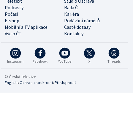
Teletext
Studio Ostrava
Podcasty
Rada ČT
Počasí
Kariéra
E-shop
Podávání námětů
Mobilní a TV aplikace
Časté dotazy
Vše o ČT
Kontakty
Instagram
Facebook
YouTube
X
Threads
© Česká televize
•
•
English
Ochrana soukromí
Přístupnost