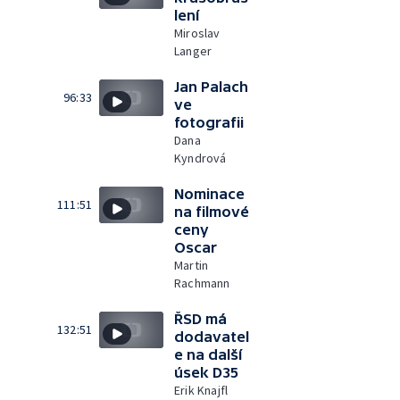
lení
Miroslav
Langer
Jan Palach
96:33
ve
fotografii
Dana
Kyndrová
Nominace
111:51
na filmové
ceny
Oscar
Martin
Rachmann
ŘSD má
132:51
dodavatel
e na další
úsek D35
Erik Knajfl