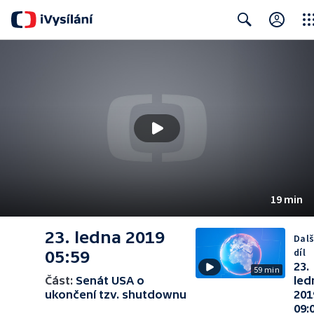
Clos
Search
19 min
23. ledna 2019
Dalš
díl
05:59
23.
59 min
Část:
Senát USA o
led
ukončení tzv. shutdownu
201
09: