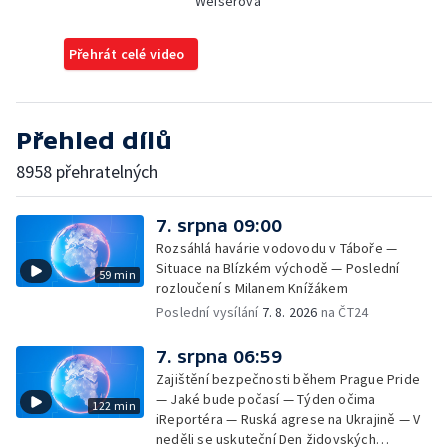
Weiserová
Přehrát celé video
Přehled dílů
8958 přehratelných
7. srpna 09:00
Rozsáhlá havárie vodovodu v Táboře —
Situace na Blízkém východě — Poslední
59 min
rozloučení s Milanem Knížákem
Poslední vysílání
7. 8. 2026
na ČT24
7. srpna 06:59
Zajištění bezpečnosti během Prague Pride
— Jaké bude počasí — Týden očima
122 min
iReportéra — Ruská agrese na Ukrajině — V
neděli se uskuteční Den židovských