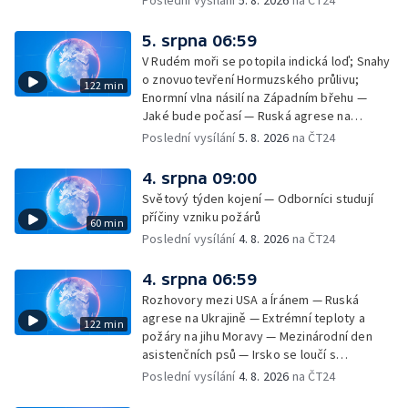
Poslední vysílání
5. 8. 2026
na ČT24
cestujících v letecké dopravě; Půjčení auta
na dovolené v zahraničí; Platby a výběry na
5. srpna 06:59
dovolené v zahraničí — Těžba léčivé rašeliny
V Rudém moři se potopila indická loď; Snahy
u Malé Morávky
o znovuotevření Hormuzského průlivu;
122 min
Enormní vlna násilí na Západním břehu —
Jaké bude počasí — Ruská agrese na
Ukrajině — Vliv veder na lidské orgány — Při
Poslední vysílání
5. 8. 2026
na ČT24
úderech v Kyjevské oblasti zahynulo 15 lidí
— Třem obcím na Brněnsku dočasně došla
4. srpna 09:00
pitná voda — SP v orientačním běhu v Česku
Světový týden kojení — Odborníci studují
— Horko a požáry sužují Evropu — Rybářský
příčiny vzniku požárů
60 min
příměstský tábor
Poslední vysílání
4. 8. 2026
na ČT24
4. srpna 06:59
Rozhovory mezi USA a Íránem — Ruská
agrese na Ukrajině — Extrémní teploty a
122 min
požáry na jihu Moravy — Mezinárodní den
asistenčních psů — Irsko se loučí s
hudebníkem Glenem Hansardem
Poslední vysílání
4. 8. 2026
na ČT24