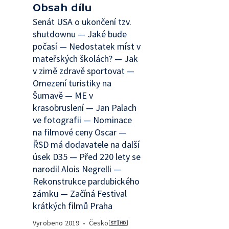
Obsah dílu
Senát USA o ukončení tzv.
shutdownu — Jaké bude
počasí — Nedostatek míst v
mateřských školách? — Jak
v zimě zdravě sportovat —
Omezení turistiky na
Šumavě — ME v
krasobruslení — Jan Palach
ve fotografii — Nominace
na filmové ceny Oscar —
ŘSD má dodavatele na další
úsek D35 — Před 220 lety se
narodil Alois Negrelli —
Rekonstrukce pardubického
zámku — Začíná Festival
krátkých filmů Praha
Vyrobeno
2019
•
Česko