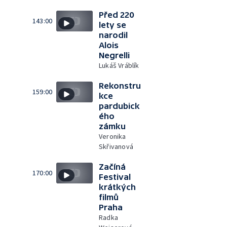
Před 220
143:00
lety se
narodil
Alois
Negrelli
Lukáš Vráblík
Rekonstru
159:00
kce
pardubick
ého
zámku
Veronika
Skřivanová
Začíná
170:00
Festival
krátkých
filmů
Praha
Radka