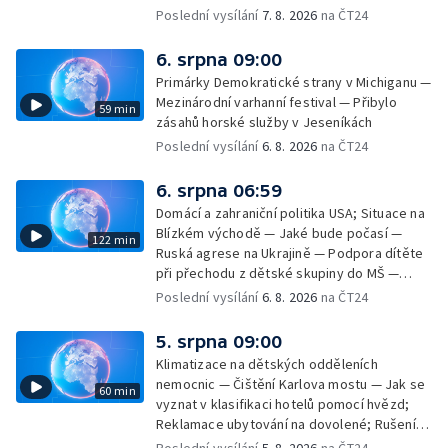
památek — Vila Tugendhat slaví 25 let na
Poslední vysílání
7. 8. 2026
na ČT24
seznamu UNESCO — Mistrovství Evropy v
atletice 2026 — Výzkum: epidemie digitálních
6. srpna 09:00
závislostí je mýtus — Demolice vyhořelé
Primárky Demokratické strany v Michiganu —
výškové budovy ve Zlíně
Mezinárodní varhanní festival — Přibylo
59 min
zásahů horské služby v Jeseníkách
Poslední vysílání
6. 8. 2026
na ČT24
6. srpna 06:59
Domácí a zahraniční politika USA; Situace na
Blízkém východě — Jaké bude počasí —
122 min
Ruská agrese na Ukrajině — Podpora dítěte
při přechodu z dětské skupiny do MŠ —
Filmové premiéry týdne — Dvě deci tuše v
Poslední vysílání
6. 8. 2026
na ČT24
kinech — SeČTeno — Nedostatek léku na
rakovinu prsu
5. srpna 09:00
Klimatizace na dětských odděleních
nemocnic — Čištění Karlova mostu — Jak se
60 min
vyznat v klasifikaci hotelů pomocí hvězd;
Reklamace ubytování na dovolené; Rušení
dovolené kvůli přírodním živlům; Práva