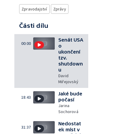
Zpravodajství
Zprávy
Části dílu
Senát USA
00:00
o
ukončení
tzv.
shutdown
u
David
Miřejovský
Jaké bude
18:43
počasí
Jarina
Sochorová
Nedostat
31:37
ek míst v