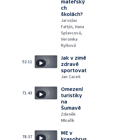
mateřský
ch
školách?
Jaroslav
Faltýn, Hana
Splavcová,
Veronika
Rylková
Jak v zimě
52:11
zdravě
sportovat
Jan Cacek
Omezení
71:43
turistiky
na
Šumavě
Zdeněk
Mlnařík
ME v
78:37
krasobrus