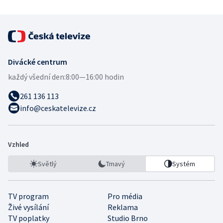
Divácké centrum
každý všední den:
8:00—16:00 hodin
261 136 113
info@ceskatelevize.cz
Vzhled
Světlý
Tmavý
Systém
TV program
Pro média
Živé vysílání
Reklama
TV poplatky
Studio Brno