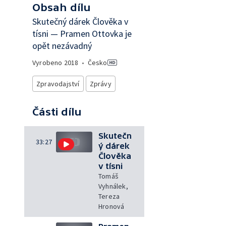
Obsah dílu
Skutečný dárek Člověka v
tísni — Pramen Ottovka je
opět nezávadný
Vyrobeno
2018
•
Česko
Zpravodajství
Zprávy
Části dílu
Skutečn
33:27
ý dárek
Člověka
v tísni
Tomáš
Vyhnálek,
Tereza
Hronová