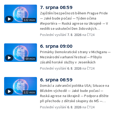
7. srpna 06:59
Zajištění bezpečnosti během Prague Pride
— Jaké bude počasí — Týden očima
122 min
iReportéra — Ruská agrese na Ukrajině — V
neděli se uskuteční Den židovských
památek — Vila Tugendhat slaví 25 let na
Poslední vysílání
7. 8. 2026
na ČT24
seznamu UNESCO — Mistrovství Evropy v
atletice 2026 — Výzkum: epidemie digitálních
6. srpna 09:00
závislostí je mýtus — Demolice vyhořelé
Primárky Demokratické strany v Michiganu —
výškové budovy ve Zlíně
Mezinárodní varhanní festival — Přibylo
59 min
zásahů horské služby v Jeseníkách
Poslední vysílání
6. 8. 2026
na ČT24
6. srpna 06:59
Domácí a zahraniční politika USA; Situace na
Blízkém východě — Jaké bude počasí —
122 min
Ruská agrese na Ukrajině — Podpora dítěte
při přechodu z dětské skupiny do MŠ —
Filmové premiéry týdne — Dvě deci tuše v
Poslední vysílání
6. 8. 2026
na ČT24
kinech — SeČTeno — Nedostatek léku na