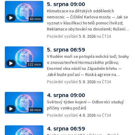
rakovinu prsu
5. srpna 09:00
Klimatizace na dětských odděleních
nemocnic — Čištění Karlova mostu — Jak se
60 min
vyznat v klasifikaci hotelů pomocí hvězd;
Reklamace ubytování na dovolené; Rušení
dovolené kvůli přírodním živlům; Práva
Poslední vysílání
5. 8. 2026
na ČT24
cestujících v letecké dopravě; Půjčení auta
na dovolené v zahraničí; Platby a výběry na
5. srpna 06:59
dovolené v zahraničí — Těžba léčivé rašeliny
V Rudém moři se potopila indická loď; Snahy
u Malé Morávky
o znovuotevření Hormuzského průlivu;
122 min
Enormní vlna násilí na Západním břehu —
Jaké bude počasí — Ruská agrese na
Ukrajině — Vliv veder na lidské orgány — Při
Poslední vysílání
5. 8. 2026
na ČT24
úderech v Kyjevské oblasti zahynulo 15 lidí
— Třem obcím na Brněnsku dočasně došla
4. srpna 09:00
pitná voda — SP v orientačním běhu v Česku
Světový týden kojení — Odborníci studují
— Horko a požáry sužují Evropu — Rybářský
příčiny vzniku požárů
60 min
příměstský tábor
Poslední vysílání
4. 8. 2026
na ČT24
4. srpna 06:59