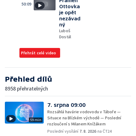
Pramen
50:09
Ottovka
je opět
nezávad
ný
Luboš
Dostál
Přehrát celé video
Přehled dílů
8958 přehratelných
7. srpna 09:00
Rozsáhlá havárie vodovodu v Táboře —
Situace na Blízkém východě — Poslední
59 min
rozloučení s Milanem Knížákem
Poslední vysílání
7. 8. 2026
na ČT24