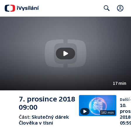
C
Search
17 min
7. prosince 2018
Další 
10.
09:00
pros
182 min
Část:
Skutečný dárek
2018
Člověka v tísni
05:5