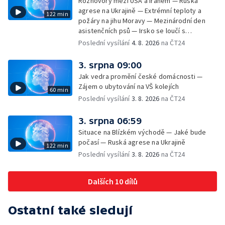
Rozhovory mezi USA a Íránem — Ruská
agrese na Ukrajině — Extrémní teploty a
122 min
požáry na jihu Moravy — Mezinárodní den
asistenčních psů — Irsko se loučí s
hudebníkem Glenem Hansardem
Poslední vysílání
4. 8. 2026
na ČT24
3. srpna 09:00
Jak vedra promění české domácnosti —
Zájem o ubytování na VŠ kolejích
60 min
Poslední vysílání
3. 8. 2026
na ČT24
3. srpna 06:59
Situace na Blízkém východě — Jaké bude
počasí — Ruská agrese na Ukrajině
122 min
Poslední vysílání
3. 8. 2026
na ČT24
Dalších 10 dílů
Ostatní také sledují