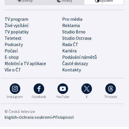
Světlý
Tmavý
Systém
TV program
Pro média
Živé vysílání
Reklama
TV poplatky
Studio Brno
Teletext
Studio Ostrava
Podcasty
Rada ČT
Počasí
Kariéra
E-shop
Podávání námětů
Mobilní a TV aplikace
Časté dotazy
Vše o ČT
Kontakty
Instagram
Facebook
YouTube
X
Threads
© Česká televize
•
•
English
Ochrana soukromí
Přístupnost