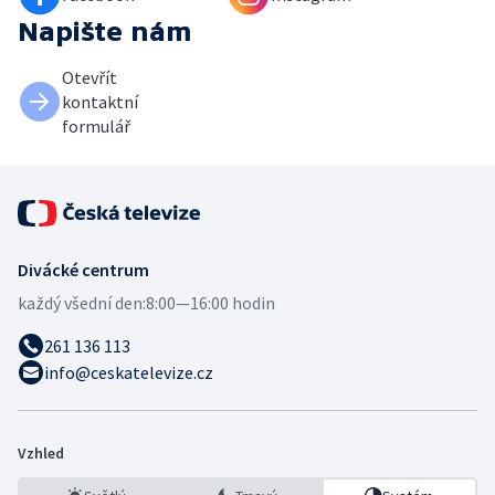
Napište nám
Otevřít
kontaktní
formulář
Divácké centrum
každý všední den:
8:00—16:00 hodin
261 136 113
info@ceskatelevize.cz
Vzhled