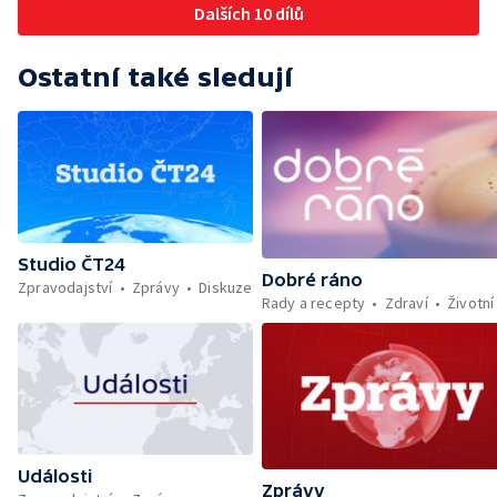
Dalších 10 dílů
Ostatní také sledují
Studio ČT24
Dobré ráno
Zpravodajství
Zprávy
Diskuze
Rady a recepty
Zdraví
Životní
Události
Zprávy