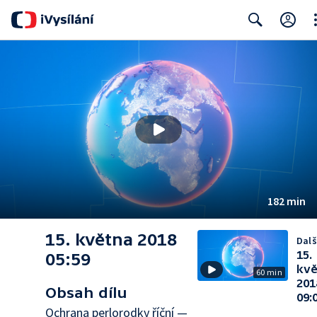
Cl
Search
182 min
15. května 2018
Dalš
15.
05:59
kvě
60 min
201
Obsah dílu
09:
Ochrana perlorodky říční —