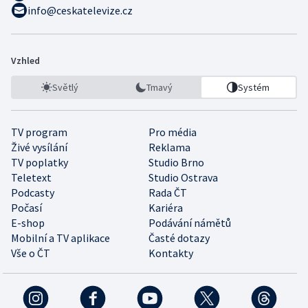
info@ceskatelevize.cz
Vzhled
Světlý
Tmavý
Systém
TV program
Pro média
Živé vysílání
Reklama
TV poplatky
Studio Brno
Teletext
Studio Ostrava
Podcasty
Rada ČT
Počasí
Kariéra
E-shop
Podávání námětů
Mobilní a TV aplikace
Časté dotazy
Vše o ČT
Kontakty