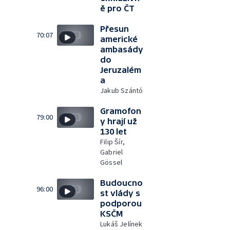
ě pro ČT
Přesun
70:07
americké
ambasády
do
Jeruzalém
a
Jakub Szántó
Gramofon
79:00
y hrají už
130 let
Filip Šír,
Gabriel
Gössel
Budoucno
96:00
st vlády s
podporou
KSČM
Lukáš Jelínek