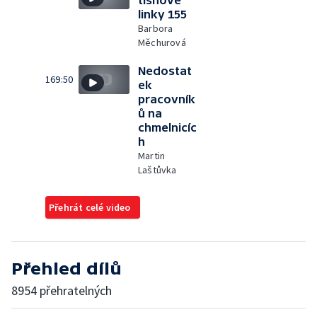
tísňové
linky 155
Barbora
Měchurová
Nedostat
169:50
ek
pracovník
ů na
chmelnicíc
h
Martin
Laštůvka
Přehrát celé video
Přehled dílů
8954 přehratelných