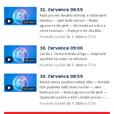
31. července 06:59
Rada pro mír dosáhla dohody o odzbrojení
Hamásu — Jaké bude počasí — Ruská
122 min
agrese na Ukrajině — Vliv horka na srdce a
cévní soustavu — Rada pro mír dosáhla
dohody o odzbrojení Hamásu — Dokument
Poslední vysílání
31. 7. 2026
na ČT24
Veřejný prostor Františka Skály — V srpnu
začíná výplata superdávky — Tropické
30. července 09:00
teploty zatěžují i volně žijící zvířata
Začala 1. česká fotbalová liga — Adaptační
opatření na vedro ve městech
60 min
Poslední vysílání
30. 7. 2026
na ČT24
30. července 06:59
Ruská raketa zasáhla rodinný dům — Armáda
USA podnikla další útoky na Írán — Jaké
122 min
bude počasí — Ruská agrese na Ukrajině —
Opalování a péče o kůži v letním počasí —
Filmové premiéry — Komedie Dovolená v
Poslední vysílání
30. 7. 2026
na ČT24
Českém ráji v kinech — SeČTeno — Vliv horka
na chování řidičů