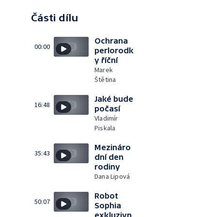
Části dílu
Ochrana
00:00
perlorodk
y říční
Marek
Štětina
Jaké bude
16:48
počasí
Vladimír
Piskala
Mezináro
35:43
dní den
rodiny
Dana Lipová
Robot
50:07
Sophia
exkluzivn