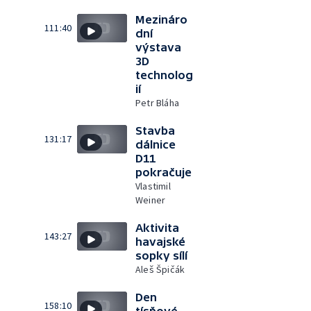
Mezináro
111:40
dní
výstava
3D
technolog
ií
Petr Bláha
Stavba
131:17
dálnice
D11
pokračuje
Vlastimil
Weiner
Aktivita
143:27
havajské
sopky sílí
Aleš Špičák
Den
158:10