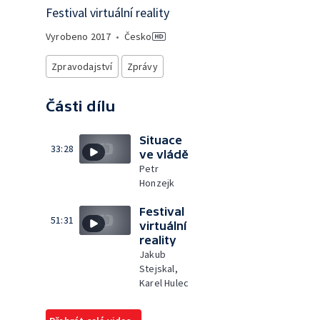
Festival virtuální reality
Vyrobeno
2017
•
Česko
Zpravodajství
Zprávy
Části dílu
Situace
33:28
ve vládě
Petr
Honzejk
Festival
51:31
virtuální
reality
Jakub
Stejskal,
Karel Hulec