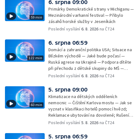
6. srpna 09:00
závislostí je mýtus — Demolice vyhořelé
Primárky Demokratické strany v Michiganu —
výškové budovy ve Zlíně
Mezinárodní varhanní festival — Přibylo
59 min
zásahů horské služby v Jeseníkách
Poslední vysílání
6. 8. 2026
na ČT24
6. srpna 06:59
Domácí a zahraniční politika USA; Situace na
Blízkém východě — Jaké bude počasí —
122 min
Ruská agrese na Ukrajině — Podpora dítěte
při přechodu z dětské skupiny do MŠ —
Filmové premiéry týdne — Dvě deci tuše v
Poslední vysílání
6. 8. 2026
na ČT24
kinech — SeČTeno — Nedostatek léku na
rakovinu prsu
5. srpna 09:00
Klimatizace na dětských odděleních
nemocnic — Čištění Karlova mostu — Jak se
60 min
vyznat v klasifikaci hotelů pomocí hvězd;
Reklamace ubytování na dovolené; Rušení
dovolené kvůli přírodním živlům; Práva
Poslední vysílání
5. 8. 2026
na ČT24
cestujících v letecké dopravě; Půjčení auta
na dovolené v zahraničí; Platby a výběry na
5. srpna 06:59