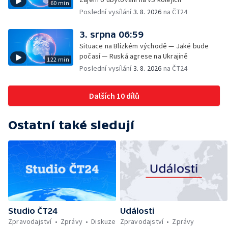
60 min
Poslední vysílání
3. 8. 2026
na ČT24
3. srpna 06:59
Situace na Blízkém východě — Jaké bude
počasí — Ruská agrese na Ukrajině
122 min
Poslední vysílání
3. 8. 2026
na ČT24
Dalších 10 dílů
Ostatní také sledují
Studio ČT24
Události
Zpravodajství
Zprávy
Diskuze
Zpravodajství
Zprávy