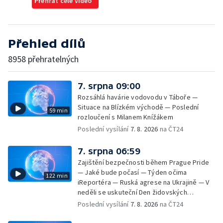
Přehrát celé video
Přehled dílů
8958 přehratelných
7. srpna 09:00
Rozsáhlá havárie vodovodu v Táboře —
Situace na Blízkém východě — Poslední
59 min
rozloučení s Milanem Knížákem
Poslední vysílání
7. 8. 2026
na ČT24
7. srpna 06:59
Zajištění bezpečnosti během Prague Pride
— Jaké bude počasí — Týden očima
122 min
iReportéra — Ruská agrese na Ukrajině — V
neděli se uskuteční Den židovských
památek — Vila Tugendhat slaví 25 let na
Poslední vysílání
7. 8. 2026
na ČT24
seznamu UNESCO — Mistrovství Evropy v
atletice 2026 — Výzkum: epidemie digitálních