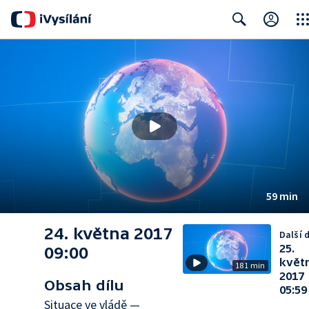
Clos
Search
59 min
24. května 2017
Další d
25.
09:00
květ
181 min
2017
Obsah dílu
05:59
Situace ve vládě —