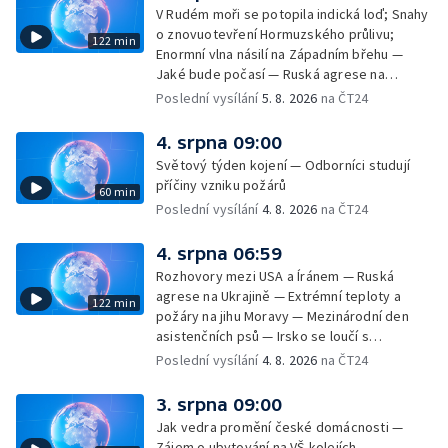
dovolené v zahraničí — Těžba léčivé rašeliny
V Rudém moři se potopila indická loď; Snahy
u Malé Morávky
o znovuotevření Hormuzského průlivu;
122 min
Enormní vlna násilí na Západním břehu —
Jaké bude počasí — Ruská agrese na
Ukrajině — Vliv veder na lidské orgány — Při
Poslední vysílání
5. 8. 2026
na ČT24
úderech v Kyjevské oblasti zahynulo 15 lidí
— Třem obcím na Brněnsku dočasně došla
4. srpna 09:00
pitná voda — SP v orientačním běhu v Česku
Světový týden kojení — Odborníci studují
— Horko a požáry sužují Evropu — Rybářský
příčiny vzniku požárů
60 min
příměstský tábor
Poslední vysílání
4. 8. 2026
na ČT24
4. srpna 06:59
Rozhovory mezi USA a Íránem — Ruská
agrese na Ukrajině — Extrémní teploty a
122 min
požáry na jihu Moravy — Mezinárodní den
asistenčních psů — Irsko se loučí s
hudebníkem Glenem Hansardem
Poslední vysílání
4. 8. 2026
na ČT24
3. srpna 09:00
Jak vedra promění české domácnosti —
Zájem o ubytování na VŠ kolejích