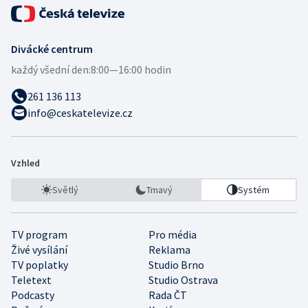
Divácké centrum
každý všední den:
8:00—16:00 hodin
261 136 113
info@ceskatelevize.cz
Vzhled
Světlý
Tmavý
Systém
TV program
Pro média
Živé vysílání
Reklama
TV poplatky
Studio Brno
Teletext
Studio Ostrava
Podcasty
Rada ČT