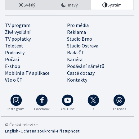
Světlý
Tmavý
Systém
TV program
Pro média
Živé vysílání
Reklama
TV poplatky
Studio Brno
Teletext
Studio Ostrava
Podcasty
Rada ČT
Počasí
Kariéra
E-shop
Podávání námětů
Mobilní a TV aplikace
Časté dotazy
Vše o ČT
Kontakty
Instagram
Facebook
YouTube
X
Threads
© Česká televize
•
•
English
Ochrana soukromí
Přístupnost