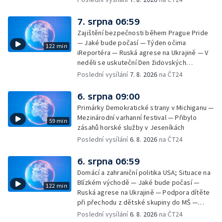
7. srpna 06:59
Zajištění bezpečnosti během Prague Pride
— Jaké bude počasí — Týden očima
122 min
iReportéra — Ruská agrese na Ukrajině — V
neděli se uskuteční Den židovských
památek — Vila Tugendhat slaví 25 let na
Poslední vysílání
7. 8. 2026
na ČT24
seznamu UNESCO — Mistrovství Evropy v
atletice 2026 — Výzkum: epidemie digitálních
6. srpna 09:00
závislostí je mýtus — Demolice vyhořelé
Primárky Demokratické strany v Michiganu —
výškové budovy ve Zlíně
Mezinárodní varhanní festival — Přibylo
59 min
zásahů horské služby v Jeseníkách
Poslední vysílání
6. 8. 2026
na ČT24
6. srpna 06:59
Domácí a zahraniční politika USA; Situace na
Blízkém východě — Jaké bude počasí —
122 min
Ruská agrese na Ukrajině — Podpora dítěte
při přechodu z dětské skupiny do MŠ —
Filmové premiéry týdne — Dvě deci tuše v
Poslední vysílání
6. 8. 2026
na ČT24