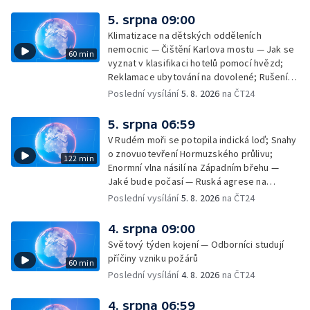
kinech — SeČTeno — Nedostatek léku na
rakovinu prsu
5. srpna 09:00
Klimatizace na dětských odděleních
nemocnic — Čištění Karlova mostu — Jak se
60 min
vyznat v klasifikaci hotelů pomocí hvězd;
Reklamace ubytování na dovolené; Rušení
dovolené kvůli přírodním živlům; Práva
Poslední vysílání
5. 8. 2026
na ČT24
cestujících v letecké dopravě; Půjčení auta
na dovolené v zahraničí; Platby a výběry na
5. srpna 06:59
dovolené v zahraničí — Těžba léčivé rašeliny
V Rudém moři se potopila indická loď; Snahy
u Malé Morávky
o znovuotevření Hormuzského průlivu;
122 min
Enormní vlna násilí na Západním břehu —
Jaké bude počasí — Ruská agrese na
Ukrajině — Vliv veder na lidské orgány — Při
Poslední vysílání
5. 8. 2026
na ČT24
úderech v Kyjevské oblasti zahynulo 15 lidí
— Třem obcím na Brněnsku dočasně došla
4. srpna 09:00
pitná voda — SP v orientačním běhu v Česku
Světový týden kojení — Odborníci studují
— Horko a požáry sužují Evropu — Rybářský
příčiny vzniku požárů
60 min
příměstský tábor
Poslední vysílání
4. 8. 2026
na ČT24
4. srpna 06:59