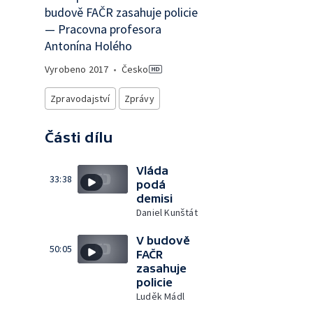
budově FAČR zasahuje policie
— Pracovna profesora
Antonína Holého
Vyrobeno
2017
•
Česko
Zpravodajství
Zprávy
Části dílu
Vláda
33:38
podá
demisi
Daniel Kunštát
V budově
50:05
FAČR
zasahuje
policie
Luděk Mádl