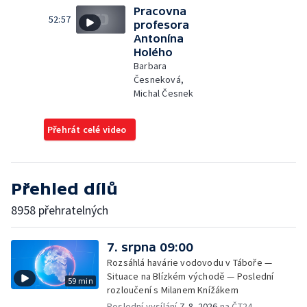
Pracovna
52:57
profesora
Antonína
Holého
Barbara
Česneková,
Michal Česnek
Přehrát celé video
Přehled dílů
8958 přehratelných
7. srpna 09:00
Rozsáhlá havárie vodovodu v Táboře —
Situace na Blízkém východě — Poslední
59 min
rozloučení s Milanem Knížákem
Poslední vysílání
7. 8. 2026
na ČT24