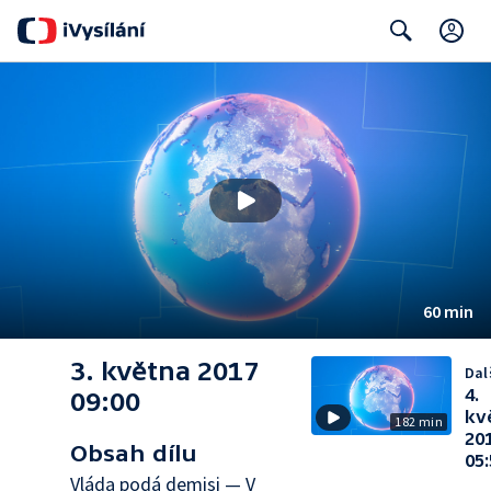
C
Search
60 min
3. května 2017
Dalš
4.
09:00
kv
182 min
20
Obsah dílu
05:
Vláda podá demisi — V