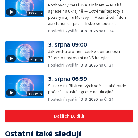
Rozhovory mezi USA a Íránem — Ruská
agrese na Ukrajině — Extrémní teploty a
122 min
požáry na jihu Moravy — Mezinárodní den
asistenčních psů — Irsko se loučí s
hudebníkem Glenem Hansardem
Poslední vysílání
4. 8. 2026
na ČT24
3. srpna 09:00
Jak vedra promění české domácnosti —
Zájem o ubytování na VŠ kolejích
60 min
Poslední vysílání
3. 8. 2026
na ČT24
3. srpna 06:59
Situace na Blízkém východě — Jaké bude
počasí — Ruská agrese na Ukrajině
122 min
Poslední vysílání
3. 8. 2026
na ČT24
Dalších 10 dílů
Ostatní také sledují