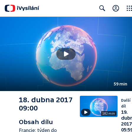
Clos
Search
59 min
18. dubna 2017
Další
díl
09:00
19.
182 min
dub
Obsah dílu
2017
Francie: týden do
05:5