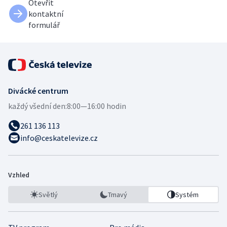
Otevřít
kontaktní
formulář
Divácké centrum
každý všední den:
8:00—16:00 hodin
261 136 113
info@ceskatelevize.cz
Vzhled
Světlý
Tmavý
Systém