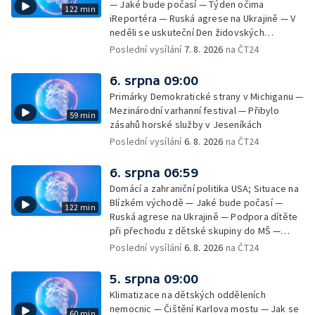
— Jaké bude počasí — Týden očima
122 min
iReportéra — Ruská agrese na Ukrajině — V
neděli se uskuteční Den židovských
památek — Vila Tugendhat slaví 25 let na
Poslední vysílání
7. 8. 2026
na ČT24
seznamu UNESCO — Mistrovství Evropy v
atletice 2026 — Výzkum: epidemie digitálních
6. srpna 09:00
závislostí je mýtus — Demolice vyhořelé
Primárky Demokratické strany v Michiganu —
výškové budovy ve Zlíně
Mezinárodní varhanní festival — Přibylo
59 min
zásahů horské služby v Jeseníkách
Poslední vysílání
6. 8. 2026
na ČT24
6. srpna 06:59
Domácí a zahraniční politika USA; Situace na
Blízkém východě — Jaké bude počasí —
122 min
Ruská agrese na Ukrajině — Podpora dítěte
při přechodu z dětské skupiny do MŠ —
Filmové premiéry týdne — Dvě deci tuše v
Poslední vysílání
6. 8. 2026
na ČT24
kinech — SeČTeno — Nedostatek léku na
rakovinu prsu
5. srpna 09:00
Klimatizace na dětských odděleních
nemocnic — Čištění Karlova mostu — Jak se
60 min