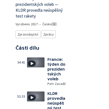
prezidentských voleb —
KLDR provedla neúspěšný
test rakety
Vyrobeno
2017
•
Česko
Zpravodajství
Zprávy
Části dílu
Francie:
34:41
týden do
preziden
tských
voleb
Petr Zavadil
KLDR
52:33
provedla
neúspěš
ný test