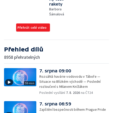
rakety
Barbora
Šámalová
Přehrát celé video
Přehled dílů
8958 přehratelných
7. srpna 09:00
Rozsáhlá havárie vodovodu v Táboře —
Situace na Blízkém východě — Poslední
59 min
rozloučení s Milanem Knížákem
Poslední vysílání
7. 8. 2026
na ČT24
7. srpna 06:59
Zajištění bezpečnosti během Prague Pride