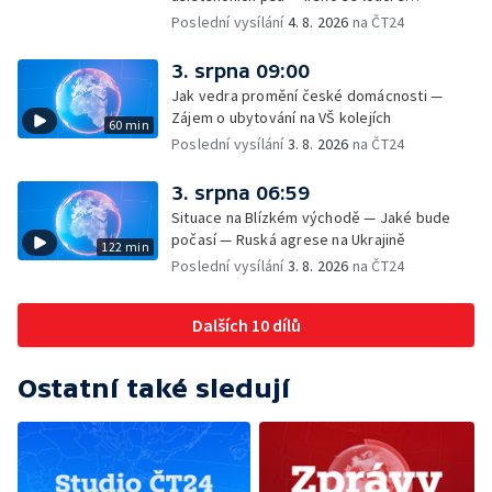
hudebníkem Glenem Hansardem
Poslední vysílání
4. 8. 2026
na ČT24
3. srpna 09:00
Jak vedra promění české domácnosti —
Zájem o ubytování na VŠ kolejích
60 min
Poslední vysílání
3. 8. 2026
na ČT24
3. srpna 06:59
Situace na Blízkém východě — Jaké bude
počasí — Ruská agrese na Ukrajině
122 min
Poslední vysílání
3. 8. 2026
na ČT24
Dalších 10 dílů
Ostatní také sledují