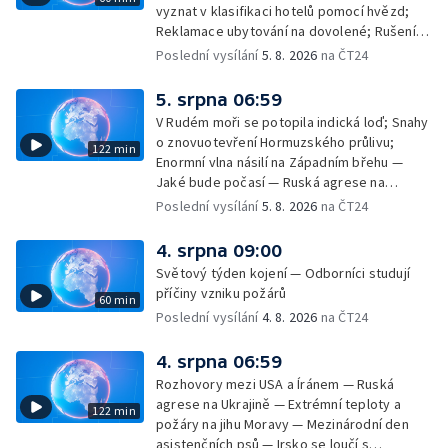
vyznat v klasifikaci hotelů pomocí hvězd;
Reklamace ubytování na dovolené; Rušení
dovolené kvůli přírodním živlům; Práva
Poslední vysílání
5. 8. 2026
na ČT24
cestujících v letecké dopravě; Půjčení auta
na dovolené v zahraničí; Platby a výběry na
5. srpna 06:59
dovolené v zahraničí — Těžba léčivé rašeliny
V Rudém moři se potopila indická loď; Snahy
u Malé Morávky
o znovuotevření Hormuzského průlivu;
122 min
Enormní vlna násilí na Západním břehu —
Jaké bude počasí — Ruská agrese na
Ukrajině — Vliv veder na lidské orgány — Při
Poslední vysílání
5. 8. 2026
na ČT24
úderech v Kyjevské oblasti zahynulo 15 lidí
— Třem obcím na Brněnsku dočasně došla
4. srpna 09:00
pitná voda — SP v orientačním běhu v Česku
Světový týden kojení — Odborníci studují
— Horko a požáry sužují Evropu — Rybářský
příčiny vzniku požárů
60 min
příměstský tábor
Poslední vysílání
4. 8. 2026
na ČT24
4. srpna 06:59
Rozhovory mezi USA a Íránem — Ruská
agrese na Ukrajině — Extrémní teploty a
122 min
požáry na jihu Moravy — Mezinárodní den
asistenčních psů — Irsko se loučí s