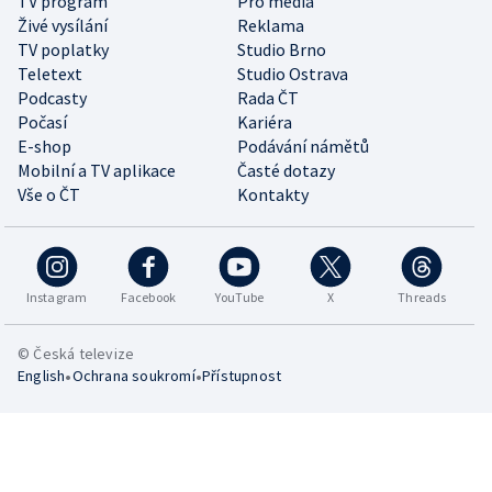
TV program
Pro média
Živé vysílání
Reklama
TV poplatky
Studio Brno
Teletext
Studio Ostrava
Podcasty
Rada ČT
Počasí
Kariéra
E-shop
Podávání námětů
Mobilní a TV aplikace
Časté dotazy
Vše o ČT
Kontakty
Instagram
Facebook
YouTube
X
Threads
© Česká televize
•
•
English
Ochrana soukromí
Přístupnost