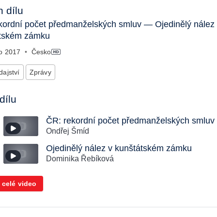
 dílu
kordní počet předmanželských smluv — Ojedinělý nález
átském zámku
no
2017
•
Česko
ajství
Zprávy
dílu
ČR: rekordní počet předmanželských smluv
Ondřej Šmíd
Ojedinělý nález v kunštátském zámku
Dominika Řebíková
 celé video