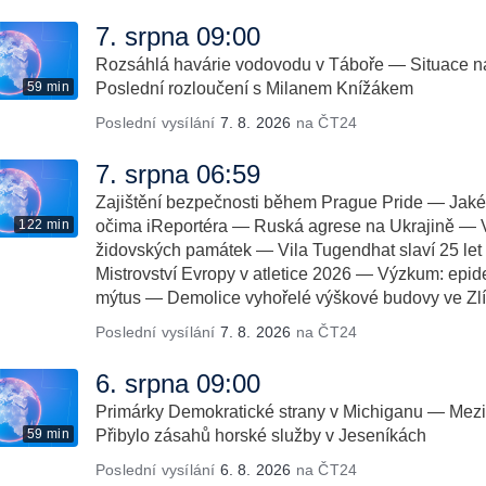
7. srpna 09:00
Rozsáhlá havárie vodovodu v Táboře — Situace 
59 min
Poslední rozloučení s Milanem Knížákem
Poslední vysílání
7. 8. 2026
na ČT24
7. srpna 06:59
Zajištění bezpečnosti během Prague Pride — Jak
122 min
očima iReportéra — Ruská agrese na Ukrajině — V
židovských památek — Vila Tugendhat slaví 25 
Mistrovství Evropy v atletice 2026 — Výzkum: epidem
mýtus — Demolice vyhořelé výškové budovy ve Zl
Poslední vysílání
7. 8. 2026
na ČT24
6. srpna 09:00
Primárky Demokratické strany v Michiganu — Mezin
59 min
Přibylo zásahů horské služby v Jeseníkách
Poslední vysílání
6. 8. 2026
na ČT24