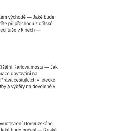
ízkém východě — Jaké bude
te při přechodu z dětské
eci tuše v kinech —
ištění Karlova mostu — Jak
amace ubytování na
Práva cestujících v letecké
atby a výběry na dovolené v
novuotevření Hormuzského
— Jaké bude počasí — Ruská