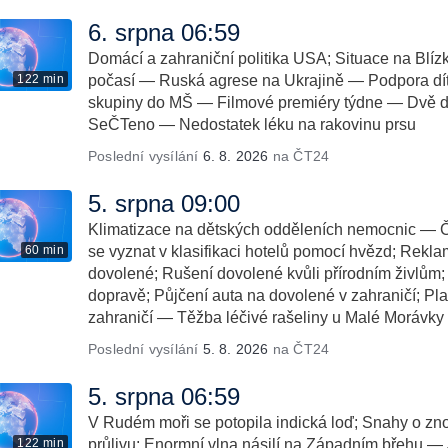
6. srpna 06:59
Domácí a zahraniční politika USA; Situace na Bl
122 min
počasí — Ruská agrese na Ukrajině — Podpora dítě
skupiny do MŠ — Filmové premiéry týdne — Dvě d
SeČTeno — Nedostatek léku na rakovinu prsu
Poslední vysílání
6. 8. 2026
na ČT24
5. srpna 09:00
Klimatizace na dětských odděleních nemocnic — Č
60 min
se vyznat v klasifikaci hotelů pomocí hvězd; Rekl
dovolené; Rušení dovolené kvůli přírodním živlům; 
dopravě; Půjčení auta na dovolené v zahraničí; Pl
zahraničí — Těžba léčivé rašeliny u Malé Morávky
Poslední vysílání
5. 8. 2026
na ČT24
5. srpna 06:59
V Rudém moři se potopila indická loď; Snahy o z
122 min
průlivu; Enormní vlna násilí na Západním břehu 