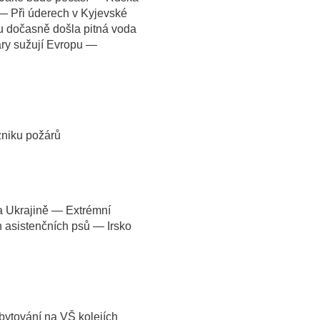
 — Při úderech v Kyjevské
u dočasně došla pitná voda
ry sužují Evropu —
zniku požárů
 Ukrajině — Extrémní
n asistenčních psů — Irsko
ytování na VŠ kolejích