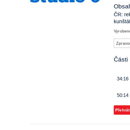
Obsah
ČR: re
kunšt
Vyrobe
Zpravod
Části 
34:16
50:14
Přehrát