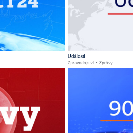
Události
Zpravodajství
Zprávy