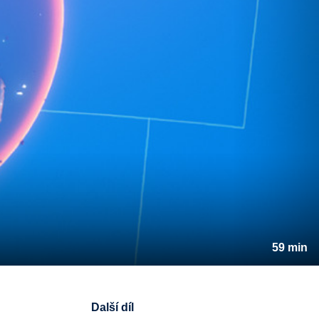
59 min
Další díl