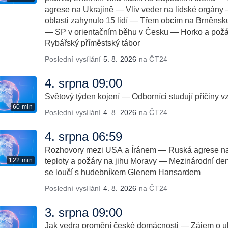
agrese na Ukrajině — Vliv veder na lidské orgány
oblasti zahynulo 15 lidí — Třem obcím na Brněnsk
— SP v orientačním běhu v Česku — Horko a požá
Rybářský příměstský tábor
Poslední vysílání
5. 8. 2026
na ČT24
4. srpna 09:00
Světový týden kojení — Odborníci studují příčiny v
60 min
Poslední vysílání
4. 8. 2026
na ČT24
4. srpna 06:59
Rozhovory mezi USA a Íránem — Ruská agrese na
122 min
teploty a požáry na jihu Moravy — Mezinárodní de
se loučí s hudebníkem Glenem Hansardem
Poslední vysílání
4. 8. 2026
na ČT24
3. srpna 09:00
Jak vedra promění české domácnosti — Zájem o ub