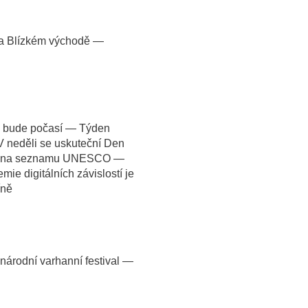
na Blízkém východě —
é bude počasí — Týden
 neděli se uskuteční Den
let na seznamu UNESCO —
ie digitálních závislostí je
íně
árodní varhanní festival —