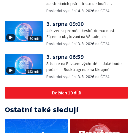
asistenčních psů — Irsko se loučí s
hudebníkem Glenem Hansardem
Poslední vysílání
4. 8. 2026
na ČT24
3. srpna 09:00
Jak vedra promění české domácnosti —
Zájem o ubytování na VŠ kolejích
60 min
Poslední vysílání
3. 8. 2026
na ČT24
3. srpna 06:59
Situace na Blízkém východě — Jaké bude
počasí — Ruská agrese na Ukrajině
122 min
Poslední vysílání
3. 8. 2026
na ČT24
Dalších 10 dílů
Ostatní také sledují