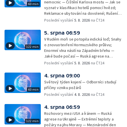
nemocnic — Čištění Karlova mostu — Jak se
60 min
vyznat v klasifikaci hotelů pomocí hvězd;
Reklamace ubytování na dovolené; Rušení
dovolené kvůli přírodním živlům; Práva
Poslední vysílání
5. 8. 2026
na ČT24
cestujících v letecké dopravě; Půjčení auta
na dovolené v zahraničí; Platby a výběry na
5. srpna 06:59
dovolené v zahraničí — Těžba léčivé rašeliny
V Rudém moři se potopila indická loď; Snahy
u Malé Morávky
o znovuotevření Hormuzského průlivu;
122 min
Enormní vlna násilí na Západním břehu —
Jaké bude počasí — Ruská agrese na
Ukrajině — Vliv veder na lidské orgány — Při
Poslední vysílání
5. 8. 2026
na ČT24
úderech v Kyjevské oblasti zahynulo 15 lidí
— Třem obcím na Brněnsku dočasně došla
4. srpna 09:00
pitná voda — SP v orientačním běhu v Česku
Světový týden kojení — Odborníci studují
— Horko a požáry sužují Evropu — Rybářský
příčiny vzniku požárů
60 min
příměstský tábor
Poslední vysílání
4. 8. 2026
na ČT24
4. srpna 06:59
Rozhovory mezi USA a Íránem — Ruská
agrese na Ukrajině — Extrémní teploty a
122 min
požáry na jihu Moravy — Mezinárodní den