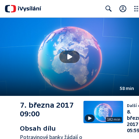
Clos
Search
58 min
7. března 2017
Další 
8.
09:00
břez
182 min
2017
Obsah dílu
05:5
Potravinové banky žádají o