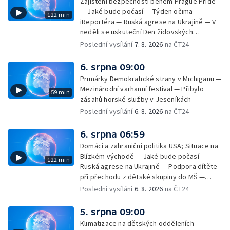
Zajištění bezpečnosti během Prague Pride
— Jaké bude počasí — Týden očima
122 min
iReportéra — Ruská agrese na Ukrajině — V
neděli se uskuteční Den židovských
památek — Vila Tugendhat slaví 25 let na
Poslední vysílání
7. 8. 2026
na ČT24
seznamu UNESCO — Mistrovství Evropy v
atletice 2026 — Výzkum: epidemie digitálních
6. srpna 09:00
závislostí je mýtus — Demolice vyhořelé
Primárky Demokratické strany v Michiganu —
výškové budovy ve Zlíně
Mezinárodní varhanní festival — Přibylo
59 min
zásahů horské služby v Jeseníkách
Poslední vysílání
6. 8. 2026
na ČT24
6. srpna 06:59
Domácí a zahraniční politika USA; Situace na
Blízkém východě — Jaké bude počasí —
122 min
Ruská agrese na Ukrajině — Podpora dítěte
při přechodu z dětské skupiny do MŠ —
Filmové premiéry týdne — Dvě deci tuše v
Poslední vysílání
6. 8. 2026
na ČT24
kinech — SeČTeno — Nedostatek léku na
rakovinu prsu
5. srpna 09:00
Klimatizace na dětských odděleních