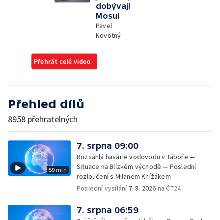
dobývají
Mosul
Pavel
Novotný
Přehrát celé video
Přehled dílů
8958 přehratelných
7. srpna 09:00
Rozsáhlá havárie vodovodu v Táboře —
Situace na Blízkém východě — Poslední
59 min
rozloučení s Milanem Knížákem
Poslední vysílání
7. 8. 2026
na ČT24
7. srpna 06:59