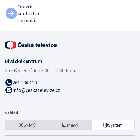
Otevřít
kontaktní
formulář
Divácké centrum
každý všední den:
8:00—16:00 hodin
261 136 113
info@ceskatelevize.cz
Vzhled
Světlý
Tmavý
Systém