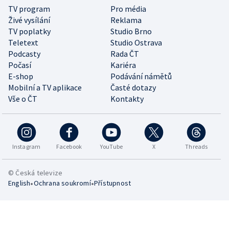
TV program
Pro média
Živé vysílání
Reklama
TV poplatky
Studio Brno
Teletext
Studio Ostrava
Podcasty
Rada ČT
Počasí
Kariéra
E-shop
Podávání námětů
Mobilní a TV aplikace
Časté dotazy
Vše o ČT
Kontakty
Instagram
Facebook
YouTube
X
Threads
© Česká televize
•
•
English
Ochrana soukromí
Přístupnost