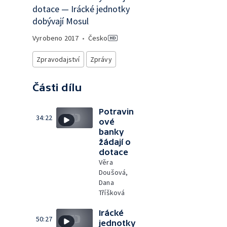
dotace — Irácké jednotky
dobývají Mosul
Vyrobeno
2017
•
Česko
Zpravodajství
Zprávy
Části dílu
Potravin
34:22
ové
banky
žádají o
dotace
Věra
Doušová,
Dana
Tříšková
Irácké
50:27
jednotky