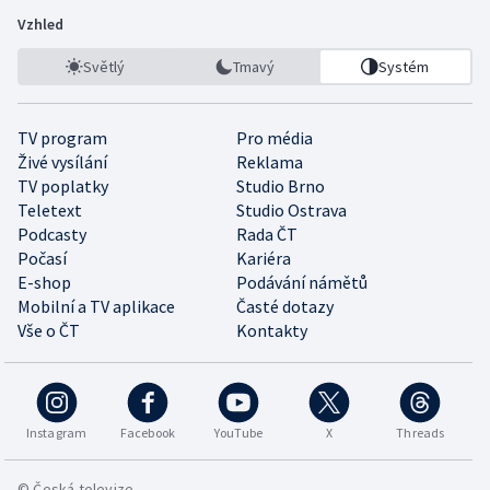
Vzhled
Světlý
Tmavý
Systém
TV program
Pro média
Živé vysílání
Reklama
TV poplatky
Studio Brno
Teletext
Studio Ostrava
Podcasty
Rada ČT
Počasí
Kariéra
E-shop
Podávání námětů
Mobilní a TV aplikace
Časté dotazy
Vše o ČT
Kontakty
Instagram
Facebook
YouTube
X
Threads
© Česká televize