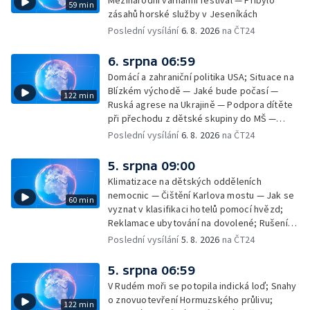
Mezinárodní varhanní festival — Přibylo
59 min
zásahů horské služby v Jeseníkách
Poslední vysílání
6. 8. 2026
na ČT24
6. srpna 06:59
Domácí a zahraniční politika USA; Situace na
Blízkém východě — Jaké bude počasí —
122 min
Ruská agrese na Ukrajině — Podpora dítěte
při přechodu z dětské skupiny do MŠ —
Filmové premiéry týdne — Dvě deci tuše v
Poslední vysílání
6. 8. 2026
na ČT24
kinech — SeČTeno — Nedostatek léku na
rakovinu prsu
5. srpna 09:00
Klimatizace na dětských odděleních
nemocnic — Čištění Karlova mostu — Jak se
60 min
vyznat v klasifikaci hotelů pomocí hvězd;
Reklamace ubytování na dovolené; Rušení
dovolené kvůli přírodním živlům; Práva
Poslední vysílání
5. 8. 2026
na ČT24
cestujících v letecké dopravě; Půjčení auta
na dovolené v zahraničí; Platby a výběry na
5. srpna 06:59
dovolené v zahraničí — Těžba léčivé rašeliny
V Rudém moři se potopila indická loď; Snahy
u Malé Morávky
o znovuotevření Hormuzského průlivu;
122 min