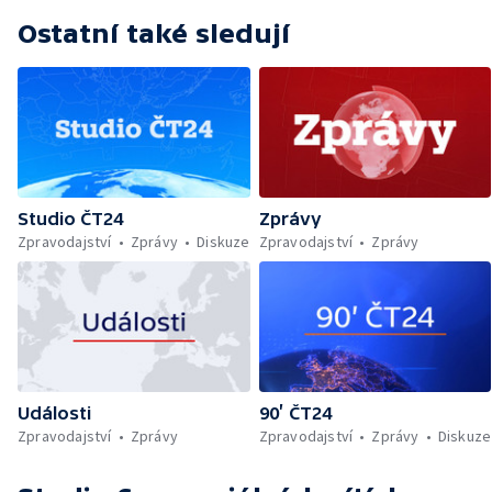
Ostatní také sledují
Studio ČT24
Zprávy
Zpravodajství
Zprávy
Diskuze
Zpravodajství
Zprávy
Události
90’ ČT24
Zpravodajství
Zprávy
Zpravodajství
Zprávy
Diskuze