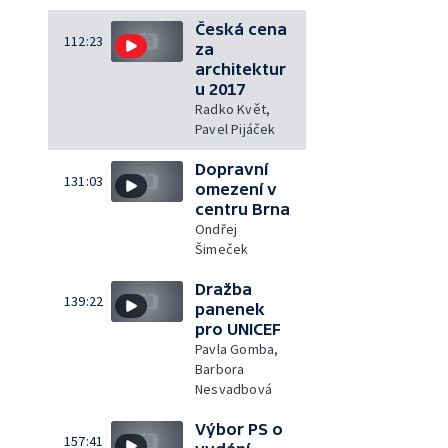
Česká cena
112:23
za
architektur
u 2017
Radko Květ,
Pavel Pijáček
Dopravní
131:03
omezení v
centru Brna
Ondřej
Šimeček
Dražba
139:22
panenek
pro UNICEF
Pavla Gomba,
Barbora
Nesvadbová
Výbor PS o
157:41