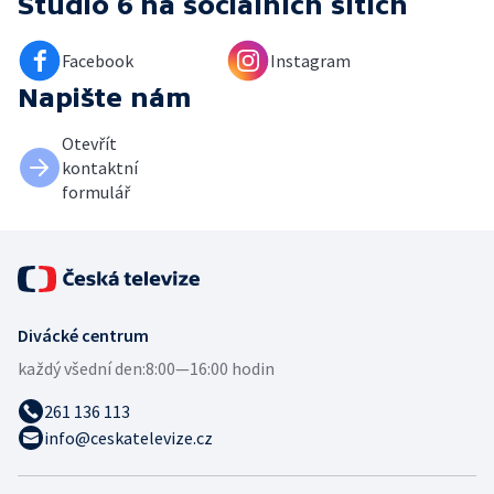
Studio 6
na sociálních sítích
Facebook
Instagram
Napište nám
Otevřít
kontaktní
formulář
Divácké centrum
každý všední den:
8:00—16:00 hodin
261 136 113
info@ceskatelevize.cz