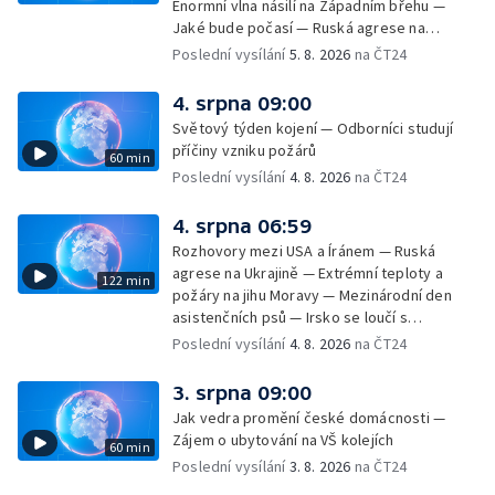
Enormní vlna násilí na Západním břehu —
Jaké bude počasí — Ruská agrese na
Ukrajině — Vliv veder na lidské orgány — Při
Poslední vysílání
5. 8. 2026
na ČT24
úderech v Kyjevské oblasti zahynulo 15 lidí
— Třem obcím na Brněnsku dočasně došla
4. srpna 09:00
pitná voda — SP v orientačním běhu v Česku
Světový týden kojení — Odborníci studují
— Horko a požáry sužují Evropu — Rybářský
příčiny vzniku požárů
60 min
příměstský tábor
Poslední vysílání
4. 8. 2026
na ČT24
4. srpna 06:59
Rozhovory mezi USA a Íránem — Ruská
agrese na Ukrajině — Extrémní teploty a
122 min
požáry na jihu Moravy — Mezinárodní den
asistenčních psů — Irsko se loučí s
hudebníkem Glenem Hansardem
Poslední vysílání
4. 8. 2026
na ČT24
3. srpna 09:00
Jak vedra promění české domácnosti —
Zájem o ubytování na VŠ kolejích
60 min
Poslední vysílání
3. 8. 2026
na ČT24