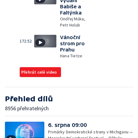
vydání
Babiše a
Faltýnka
Ondřej Múka,
Petr Holub
Vánoční
172:52
strom pro
Prahu
Hana Tietze
Přehrát celé video
Přehled dílů
8956 přehratelných
6. srpna 09:00
Primárky Demokratické strany v Michiganu —