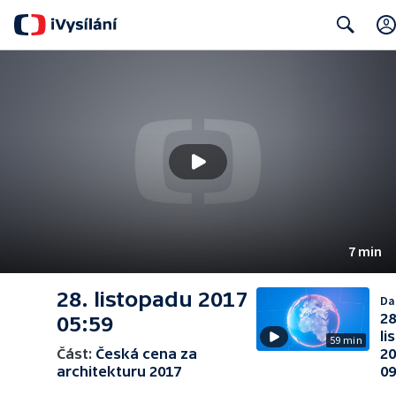
Search
7 min
28. listopadu 2017
Dal
28
05:59
li
59 min
Část:
Česká cena za
2
architekturu 2017
09