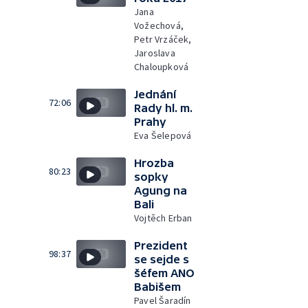
Jana
Vožechová,
Petr Vrzáček,
Jaroslava
Chaloupková
Jednání
72:06
Rady hl. m.
Prahy
Eva Šelepová
Hrozba
80:23
sopky
Agung na
Bali
Vojtěch Erban
Prezident
98:37
se sejde s
šéfem ANO
Babišem
Pavel Šaradín