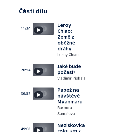
Části dílu
Leroy
11:30
Chiao:
Země z
oběžné
dráhy
Leroy Chiao
Jaké bude
20:54
počasí?
Vladimír Piskala
Papež na
36:52
návštěvě
Myanmaru
Barbora
Šámalová
Neziskovka
49:08
roku 2017