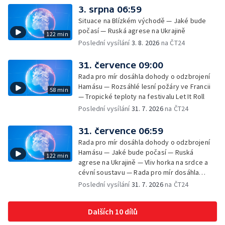
3. srpna 06:59
Situace na Blízkém východě — Jaké bude
počasí — Ruská agrese na Ukrajině
122 min
Poslední vysílání
3. 8. 2026
na ČT24
31. července 09:00
Rada pro mír dosáhla dohody o odzbrojení
Hamásu — Rozsáhlé lesní požáry ve Francii
58 min
— Tropické teploty na festivalu Let It Roll
Poslední vysílání
31. 7. 2026
na ČT24
31. července 06:59
Rada pro mír dosáhla dohody o odzbrojení
Hamásu — Jaké bude počasí — Ruská
122 min
agrese na Ukrajině — Vliv horka na srdce a
cévní soustavu — Rada pro mír dosáhla
dohody o odzbrojení Hamásu — Dokument
Poslední vysílání
31. 7. 2026
na ČT24
Veřejný prostor Františka Skály — V srpnu
začíná výplata superdávky — Tropické
Dalších 10 dílů
teploty zatěžují i volně žijící zvířata