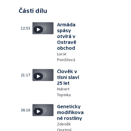
Části dílu
Armáda
12:53
spásy
otvírá v
Ostravě
obchod
Lucie
Poništová
Člověk v
21:17
tísni slaví
25 let
Hubert
Topinka
Geneticky
36:16
modifikova
né rostliny
Zdeněk
Opatrný