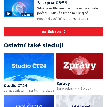
3. srpna 06:59
Situace na Blízkém východě — Jaké bude
počasí — Ruská agrese na Ukrajině
122 min
Poslední vysílání
3. 8. 2026
na ČT24
Dalších 10 dílů
Ostatní také sledují
Zprávy
Studio ČT24
Zpravodajství
Zprávy
Zpravodajství
Zprávy
Diskuze