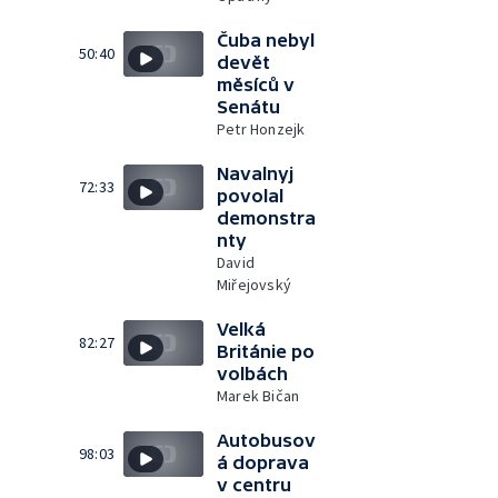
Čuba nebyl
50:40
devět
měsíců v
Senátu
Petr Honzejk
Navalnyj
72:33
povolal
demonstra
nty
David
Miřejovský
Velká
82:27
Británie po
volbách
Marek Bičan
Autobusov
98:03
á doprava
v centru