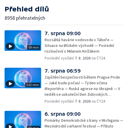
Přehled dílů
8958 přehratelných
7. srpna 09:00
Rozsáhlá havárie vodovodu v Táboře —
Situace na Blízkém východě — Poslední
59 min
rozloučení s Milanem Knížákem
Poslední vysílání
7. 8. 2026
na ČT24
7. srpna 06:59
Zajištění bezpečnosti během Prague Pride
— Jaké bude počasí — Týden očima
122 min
iReportéra — Ruská agrese na Ukrajině — V
neděli se uskuteční Den židovských
památek — Vila Tugendhat slaví 25 let na
Poslední vysílání
7. 8. 2026
na ČT24
seznamu UNESCO — Mistrovství Evropy v
atletice 2026 — Výzkum: epidemie digitálních
6. srpna 09:00
závislostí je mýtus — Demolice vyhořelé
Primárky Demokratické strany v Michiganu —
výškové budovy ve Zlíně
Mezinárodní varhanní festival — Přibylo
59 min