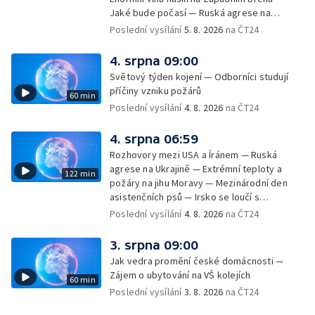
Jaké bude počasí — Ruská agrese na
Ukrajině — Vliv veder na lidské orgány — Při
Poslední vysílání
5. 8. 2026
na ČT24
úderech v Kyjevské oblasti zahynulo 15 lidí
— Třem obcím na Brněnsku dočasně došla
4. srpna 09:00
pitná voda — SP v orientačním běhu v Česku
Světový týden kojení — Odborníci studují
— Horko a požáry sužují Evropu — Rybářský
příčiny vzniku požárů
60 min
příměstský tábor
Poslední vysílání
4. 8. 2026
na ČT24
4. srpna 06:59
Rozhovory mezi USA a Íránem — Ruská
agrese na Ukrajině — Extrémní teploty a
122 min
požáry na jihu Moravy — Mezinárodní den
asistenčních psů — Irsko se loučí s
hudebníkem Glenem Hansardem
Poslední vysílání
4. 8. 2026
na ČT24
3. srpna 09:00
Jak vedra promění české domácnosti —
Zájem o ubytování na VŠ kolejích
60 min
Poslední vysílání
3. 8. 2026
na ČT24