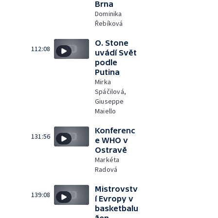
Brna
Dominika
Řebíková
O. Stone
112:08
uvádí Svět
podle
Putina
Mirka
Spáčilová,
Giuseppe
Maiello
Konferenc
131:56
e WHO v
Ostravě
Markéta
Radová
Mistrovstv
139:08
í Evropy v
basketbalu