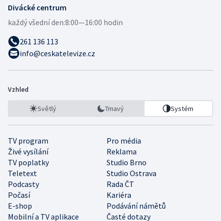
Divácké centrum
každý všední den:
8:00—16:00 hodin
261 136 113
info@ceskatelevize.cz
Vzhled
Světlý
Tmavý
Systém
TV program
Pro média
Živé vysílání
Reklama
TV poplatky
Studio Brno
Teletext
Studio Ostrava
Podcasty
Rada ČT
Počasí
Kariéra
E-shop
Podávání námětů
Mobilní a TV aplikace
Časté dotazy