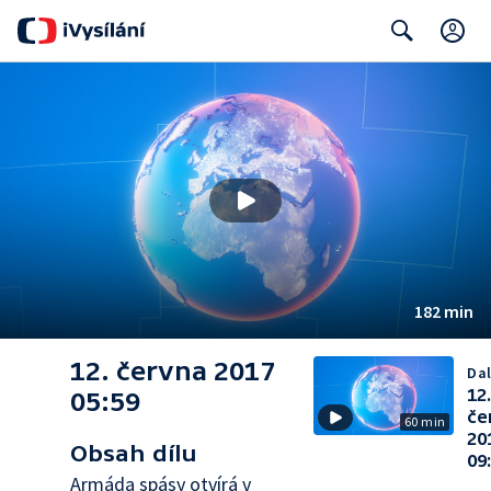
C
Search
182 min
12. června 2017
Dal
12
05:59
če
60 min
20
Obsah dílu
09
Armáda spásy otvírá v