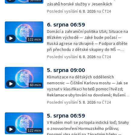
zásahů horské služby v Jeseníkách
Poslední vysílání
6. 8. 2026
na ČT24
6. srpna 06:59
Domácí a zahraniční politika USA; Situace na
Blízkém východě — Jaké bude počasí —
122 min
Ruská agrese na Ukrajině — Podpora dítěte
při přechodu z dětské skupiny do MŠ —
Filmové premiéry týdne — Dvě deci tuše v
Poslední vysílání
6. 8. 2026
na ČT24
kinech — SeČTeno — Nedostatek léku na
rakovinu prsu
5. srpna 09:00
Klimatizace na dětských odděleních
nemocnic — Čištění Karlova mostu — Jak se
60 min
vyznat v klasifikaci hotelů pomocí hvězd;
Reklamace ubytování na dovolené; Rušení
dovolené kvůli přírodním živlům; Práva
Poslední vysílání
5. 8. 2026
na ČT24
cestujících v letecké dopravě; Půjčení auta
na dovolené v zahraničí; Platby a výběry na
5. srpna 06:59
dovolené v zahraničí — Těžba léčivé rašeliny
V Rudém moři se potopila indická loď; Snahy
u Malé Morávky
o znovuotevření Hormuzského průlivu;
122 min
Enormní vlna násilí na Západním břehu —