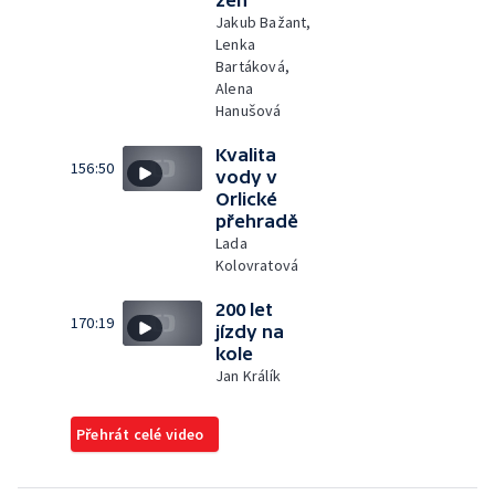
žen
Jakub Bažant,
Lenka
Bartáková,
Alena
Hanušová
Kvalita
156:50
vody v
Orlické
přehradě
Lada
Kolovratová
200 let
170:19
jízdy na
kole
Jan Králík
Přehrát celé video