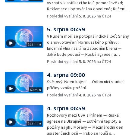
vyznat v klasifikaci hotelů pomocí hvězd;
Reklamace ubytování na dovolené; Rušení
dovolené kvůli přírodním živlům; Práva
Poslední vysílání
5. 8. 2026
na ČT24
cestujících v letecké dopravě; Půjčení auta
na dovolené v zahraničí; Platby a výběry na
5. srpna 06:59
dovolené v zahraničí — Těžba léčivé rašeliny
V Rudém moři se potopila indická loď; Snahy
u Malé Morávky
o znovuotevření Hormuzského průlivu;
122 min
Enormní vlna násilí na Západním břehu —
Jaké bude počasí — Ruská agrese na
Ukrajině — Vliv veder na lidské orgány — Při
Poslední vysílání
5. 8. 2026
na ČT24
úderech v Kyjevské oblasti zahynulo 15 lidí
— Třem obcím na Brněnsku dočasně došla
4. srpna 09:00
pitná voda — SP v orientačním běhu v Česku
Světový týden kojení — Odborníci studují
— Horko a požáry sužují Evropu — Rybářský
příčiny vzniku požárů
60 min
příměstský tábor
Poslední vysílání
4. 8. 2026
na ČT24
4. srpna 06:59
Rozhovory mezi USA a Íránem — Ruská
agrese na Ukrajině — Extrémní teploty a
122 min
požáry na jihu Moravy — Mezinárodní den
asistenčních psů — Irsko se loučí s