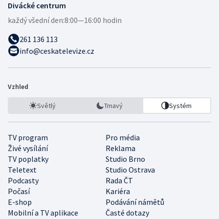
Divácké centrum
každý všední den:
8:00—16:00 hodin
261 136 113
info@ceskatelevize.cz
Vzhled
Světlý
Tmavý
Systém
TV program
Pro média
Živé vysílání
Reklama
TV poplatky
Studio Brno
Teletext
Studio Ostrava
Podcasty
Rada ČT
Počasí
Kariéra
E-shop
Podávání námětů
Mobilní a TV aplikace
Časté dotazy