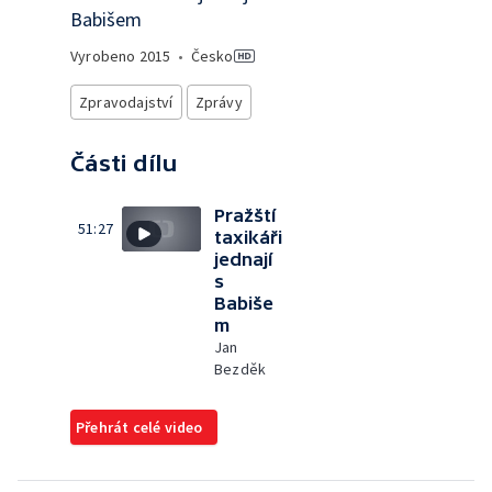
Babišem
Vyrobeno
2015
•
Česko
Zpravodajství
Zprávy
Části dílu
Pražští
51:27
taxikáři
jednají
s
Babiše
m
Jan
Bezděk
Přehrát celé video