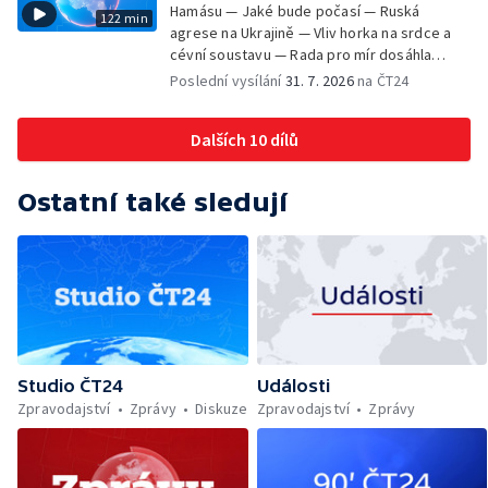
Hamásu — Jaké bude počasí — Ruská
122 min
agrese na Ukrajině — Vliv horka na srdce a
cévní soustavu — Rada pro mír dosáhla
dohody o odzbrojení Hamásu — Dokument
Poslední vysílání
31. 7. 2026
na ČT24
Veřejný prostor Františka Skály — V srpnu
začíná výplata superdávky — Tropické
Dalších 10 dílů
teploty zatěžují i volně žijící zvířata
Ostatní také sledují
Studio ČT24
Události
Zpravodajství
Zprávy
Diskuze
Zpravodajství
Zprávy