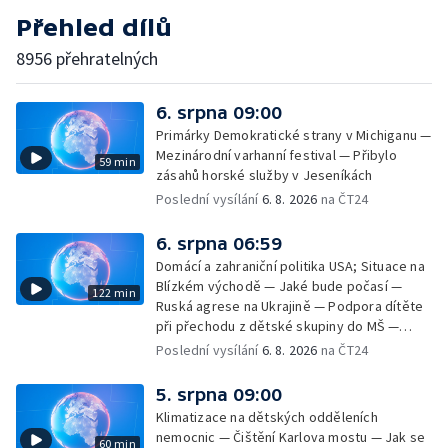
Přehled dílů
8956 přehratelných
6. srpna 09:00
Primárky Demokratické strany v Michiganu —
Mezinárodní varhanní festival — Přibylo
59 min
zásahů horské služby v Jeseníkách
Poslední vysílání
6. 8. 2026
na ČT24
6. srpna 06:59
Domácí a zahraniční politika USA; Situace na
Blízkém východě — Jaké bude počasí —
122 min
Ruská agrese na Ukrajině — Podpora dítěte
při přechodu z dětské skupiny do MŠ —
Filmové premiéry týdne — Dvě deci tuše v
Poslední vysílání
6. 8. 2026
na ČT24
kinech — SeČTeno — Nedostatek léku na
rakovinu prsu
5. srpna 09:00
Klimatizace na dětských odděleních
nemocnic — Čištění Karlova mostu — Jak se
60 min