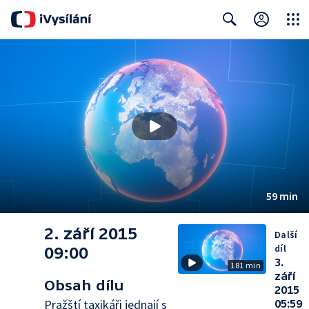
Close
Search
59 min
2. září 2015
Další
díl
09:00
3.
181 min
září
Obsah dílu
2015
Pražští taxikáři jednají s
05:59