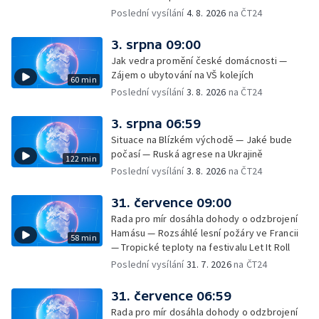
hudebníkem Glenem Hansardem
Poslední vysílání
4. 8. 2026
na ČT24
3. srpna 09:00
Jak vedra promění české domácnosti —
Zájem o ubytování na VŠ kolejích
60 min
Poslední vysílání
3. 8. 2026
na ČT24
3. srpna 06:59
Situace na Blízkém východě — Jaké bude
počasí — Ruská agrese na Ukrajině
122 min
Poslední vysílání
3. 8. 2026
na ČT24
31. července 09:00
Rada pro mír dosáhla dohody o odzbrojení
Hamásu — Rozsáhlé lesní požáry ve Francii
58 min
— Tropické teploty na festivalu Let It Roll
Poslední vysílání
31. 7. 2026
na ČT24
31. července 06:59
Rada pro mír dosáhla dohody o odzbrojení