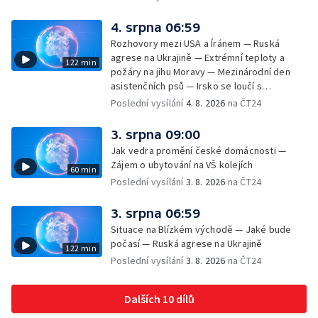
4. srpna 06:59
Rozhovory mezi USA a Íránem — Ruská
agrese na Ukrajině — Extrémní teploty a
122 min
požáry na jihu Moravy — Mezinárodní den
asistenčních psů — Irsko se loučí s
hudebníkem Glenem Hansardem
Poslední vysílání
4. 8. 2026
na ČT24
3. srpna 09:00
Jak vedra promění české domácnosti —
Zájem o ubytování na VŠ kolejích
60 min
Poslední vysílání
3. 8. 2026
na ČT24
3. srpna 06:59
Situace na Blízkém východě — Jaké bude
počasí — Ruská agrese na Ukrajině
122 min
Poslední vysílání
3. 8. 2026
na ČT24
Dalších 10 dílů