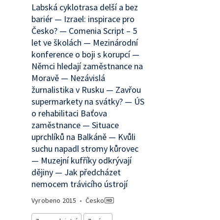
Labská cyklotrasa delší a bez
bariér — Izrael: inspirace pro
Česko? — Comenia Script – 5
let ve školách — Mezinárodní
konference o boji s korupcí —
Němci hledají zaměstnance na
Moravě — Nezávislá
žurnalistika v Rusku — Zavřou
supermarkety na svátky? — ÚS
o rehabilitaci Baťova
zaměstnance — Situace
uprchlíků na Balkáně — Kvůli
suchu napadl stromy kůrovec
— Muzejní kufříky odkrývají
dějiny — Jak předcházet
nemocem trávicího ústrojí
Vyrobeno
2015
•
Česko