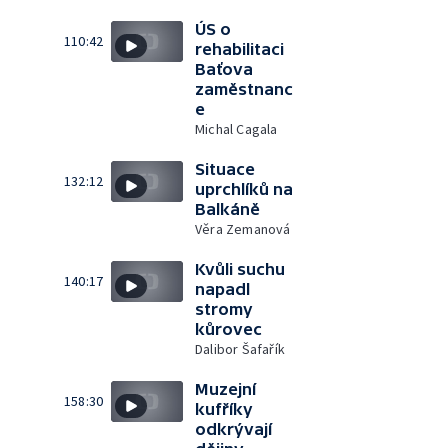
ÚS o
110:42
rehabilitaci
Baťova
zaměstnanc
e
Michal Cagala
Situace
132:12
uprchlíků na
Balkáně
Věra Zemanová
Kvůli suchu
140:17
napadl
stromy
kůrovec
Dalibor Šafařík
Muzejní
158:30
kufříky
odkrývají