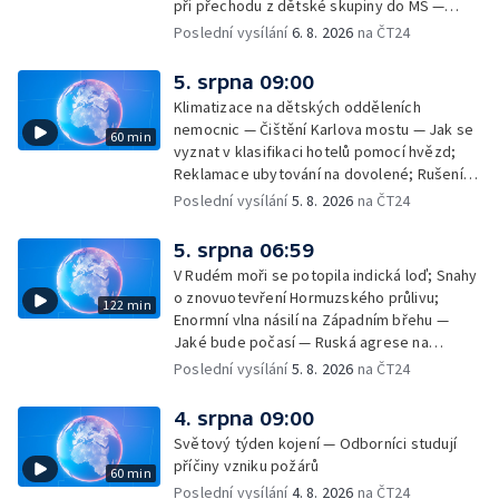
při přechodu z dětské skupiny do MŠ —
Filmové premiéry týdne — Dvě deci tuše v
Poslední vysílání
6. 8. 2026
na ČT24
kinech — SeČTeno — Nedostatek léku na
rakovinu prsu
5. srpna 09:00
Klimatizace na dětských odděleních
nemocnic — Čištění Karlova mostu — Jak se
60 min
vyznat v klasifikaci hotelů pomocí hvězd;
Reklamace ubytování na dovolené; Rušení
dovolené kvůli přírodním živlům; Práva
Poslední vysílání
5. 8. 2026
na ČT24
cestujících v letecké dopravě; Půjčení auta
na dovolené v zahraničí; Platby a výběry na
5. srpna 06:59
dovolené v zahraničí — Těžba léčivé rašeliny
V Rudém moři se potopila indická loď; Snahy
u Malé Morávky
o znovuotevření Hormuzského průlivu;
122 min
Enormní vlna násilí na Západním břehu —
Jaké bude počasí — Ruská agrese na
Ukrajině — Vliv veder na lidské orgány — Při
Poslední vysílání
5. 8. 2026
na ČT24
úderech v Kyjevské oblasti zahynulo 15 lidí
— Třem obcím na Brněnsku dočasně došla
4. srpna 09:00
pitná voda — SP v orientačním běhu v Česku
Světový týden kojení — Odborníci studují
— Horko a požáry sužují Evropu — Rybářský
příčiny vzniku požárů
60 min
příměstský tábor
Poslední vysílání
4. 8. 2026
na ČT24