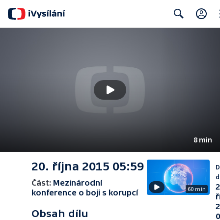
Cl
Search
8 min
20. října 2015 05:59
D
d
Část:
Mezinárodní
2
60 min
konference o boji s korupcí
ř
Obsah dílu
0