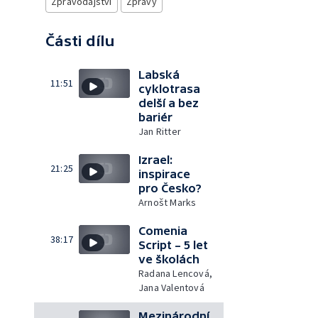
Zpravodajství
Zprávy
Části dílu
Labská
11:51
cyklotrasa
delší a bez
bariér
Jan Ritter
Izrael:
21:25
inspirace
pro Česko?
Arnošt Marks
Comenia
38:17
Script – 5 let
ve školách
Radana Lencová,
Jana Valentová
Mezinárodní