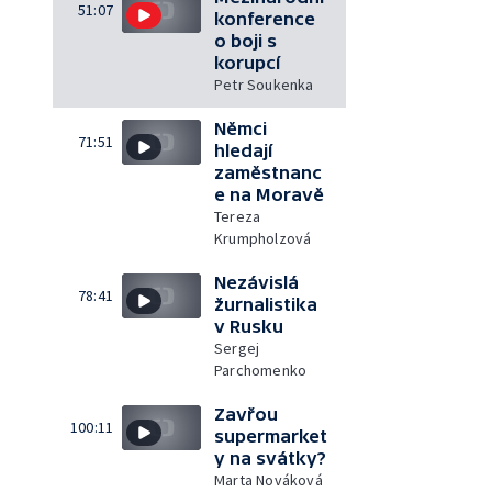
51:07
konference
o boji s
korupcí
Petr Soukenka
Němci
71:51
hledají
zaměstnanc
e na Moravě
Tereza
Krumpholzová
Nezávislá
78:41
žurnalistika
v Rusku
Sergej
Parchomenko
Zavřou
100:11
supermarket
y na svátky?
Marta Nováková