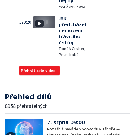
dějiny
Eva Ševčíková,
Jak
170:20
předcházet
nemocem
trávicího
ústrojí
Tomáš Gruber,
Petr Hrabák
Přehrát celé video
Přehled dílů
8958 přehratelných
7. srpna 09:00
Rozsáhlá havárie vodovodu v Táboře —