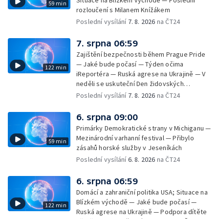
Situace na Blízkém východě — Poslední
59 min
rozloučení s Milanem Knížákem
Poslední vysílání
7. 8. 2026
na ČT24
7. srpna 06:59
Zajištění bezpečnosti během Prague Pride
— Jaké bude počasí — Týden očima
122 min
iReportéra — Ruská agrese na Ukrajině — V
neděli se uskuteční Den židovských
památek — Vila Tugendhat slaví 25 let na
Poslední vysílání
7. 8. 2026
na ČT24
seznamu UNESCO — Mistrovství Evropy v
atletice 2026 — Výzkum: epidemie digitálních
6. srpna 09:00
závislostí je mýtus — Demolice vyhořelé
Primárky Demokratické strany v Michiganu —
výškové budovy ve Zlíně
Mezinárodní varhanní festival — Přibylo
59 min
zásahů horské služby v Jeseníkách
Poslední vysílání
6. 8. 2026
na ČT24
6. srpna 06:59
Domácí a zahraniční politika USA; Situace na
Blízkém východě — Jaké bude počasí —
122 min
Ruská agrese na Ukrajině — Podpora dítěte