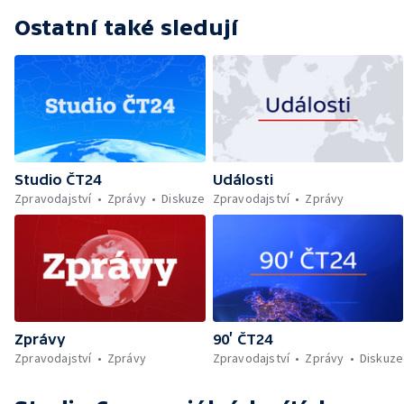
Ostatní také sledují
Studio ČT24
Události
Zpravodajství
Zprávy
Diskuze
Zpravodajství
Zprávy
Zprávy
90’ ČT24
Zpravodajství
Zprávy
Zpravodajství
Zprávy
Diskuze