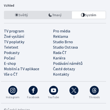
Vzhled
Světlý
Tmavý
Systém
TV program
Pro média
Živé vysílání
Reklama
TV poplatky
Studio Brno
Teletext
Studio Ostrava
Podcasty
Rada ČT
Počasí
Kariéra
E-shop
Podávání námětů
Mobilní a TV aplikace
Časté dotazy
Vše o ČT
Kontakty
Instagram
Facebook
YouTube
X
Threads
© Česká televize