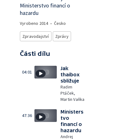
Ministerstvo financí o
hazardu
Vyrobeno
2014
•
Česko
Zpravodajství
Zprávy
Části dílu
Jak
04:01
thaibox
sbližuje
Radim
Ptáček,
Martin Vaňka
Ministers
47:36
tvo
financí o
hazardu
Andrej