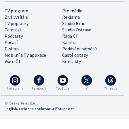
TV program
Pro média
Živé vysílání
Reklama
TV poplatky
Studio Brno
Teletext
Studio Ostrava
Podcasty
Rada ČT
Počasí
Kariéra
E-shop
Podávání námětů
Mobilní a TV aplikace
Časté dotazy
Vše o ČT
Kontakty
Instagram
Facebook
YouTube
X
Threads
© Česká televize
•
•
English
Ochrana soukromí
Přístupnost