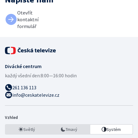
Otevřít
kontaktní
formulář
Divácké centrum
každý všední den:
8:00—16:00 hodin
261 136 113
info@ceskatelevize.cz
Vzhled
Světlý
Tmavý
Systém