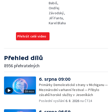
Babiš,
Ondřej
Závodský,
Jiří Fanta,
Karel Blaha
Přehrát celé video
Přehled dílů
8956 přehratelných
6. srpna 09:00
Primárky Demokratické strany v Michiganu —
Mezinárodní varhanní festival — Přibylo
59 min
zásahů horské služby v Jeseníkách
Poslední vysílání
6. 8. 2026
na ČT24
6. srpna 06:59