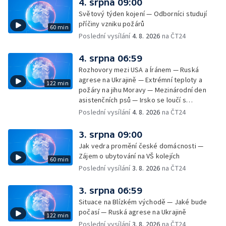
4. srpna 09:00
pitná voda — SP v orientačním běhu v Česku
Světový týden kojení — Odborníci studují
— Horko a požáry sužují Evropu — Rybářský
příčiny vzniku požárů
60 min
příměstský tábor
Poslední vysílání
4. 8. 2026
na ČT24
4. srpna 06:59
Rozhovory mezi USA a Íránem — Ruská
agrese na Ukrajině — Extrémní teploty a
122 min
požáry na jihu Moravy — Mezinárodní den
asistenčních psů — Irsko se loučí s
hudebníkem Glenem Hansardem
Poslední vysílání
4. 8. 2026
na ČT24
3. srpna 09:00
Jak vedra promění české domácnosti —
Zájem o ubytování na VŠ kolejích
60 min
Poslední vysílání
3. 8. 2026
na ČT24
3. srpna 06:59
Situace na Blízkém východě — Jaké bude
počasí — Ruská agrese na Ukrajině
122 min
Poslední vysílání
3. 8. 2026
na ČT24