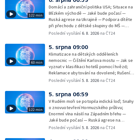
Domácí a zahraniční politika USA; Situace na
Blízkém východě — Jaké bude počasí —
122 min
Ruská agrese na Ukrajině — Podpora dítěte
při přechodu z dětské skupiny do MŠ —
Filmové premiéry týdne — Dvě deci tuše v
Poslední vysílání
6. 8. 2026
na ČT24
kinech — SeČTeno — Nedostatek léku na
rakovinu prsu
5. srpna 09:00
Klimatizace na dětských odděleních
nemocnic — Čištění Karlova mostu — Jak se
60 min
vyznat v klasifikaci hotelů pomocí hvězd;
Reklamace ubytování na dovolené; Rušení
dovolené kvůli přírodním živlům; Práva
Poslední vysílání
5. 8. 2026
na ČT24
cestujících v letecké dopravě; Půjčení auta
na dovolené v zahraničí; Platby a výběry na
5. srpna 06:59
dovolené v zahraničí — Těžba léčivé rašeliny
V Rudém moři se potopila indická loď; Snahy
u Malé Morávky
o znovuotevření Hormuzského průlivu;
122 min
Enormní vlna násilí na Západním břehu —
Jaké bude počasí — Ruská agrese na
Ukrajině — Vliv veder na lidské orgány — Při
Poslední vysílání
5. 8. 2026
na ČT24
úderech v Kyjevské oblasti zahynulo 15 lidí
— Třem obcím na Brněnsku dočasně došla