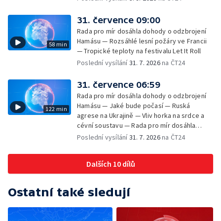
31. července 09:00
Rada pro mír dosáhla dohody o odzbrojení
Hamásu — Rozsáhlé lesní požáry ve Francii
58 min
— Tropické teploty na festivalu Let It Roll
Poslední vysílání
31. 7. 2026
na ČT24
31. července 06:59
Rada pro mír dosáhla dohody o odzbrojení
Hamásu — Jaké bude počasí — Ruská
122 min
agrese na Ukrajině — Vliv horka na srdce a
cévní soustavu — Rada pro mír dosáhla
dohody o odzbrojení Hamásu — Dokument
Poslední vysílání
31. 7. 2026
na ČT24
Veřejný prostor Františka Skály — V srpnu
začíná výplata superdávky — Tropické
Dalších 10 dílů
teploty zatěžují i volně žijící zvířata
Ostatní také sledují