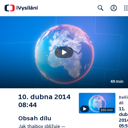
Clo
Search
49 min
10. dubna 2014
Dalš
díl
08:44
11.
166 min
dub
Obsah dílu
201
Jak thaibox sbližuje —
05:5