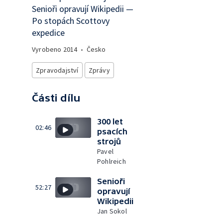
Senioři opravují Wikipedii —
Po stopách Scottovy
expedice
Vyrobeno
2014
•
Česko
Zpravodajství
Zprávy
Části dílu
300 let
02:46
psacích
strojů
Pavel
Pohlreich
Senioři
52:27
opravují
Wikipedii
Jan Sokol