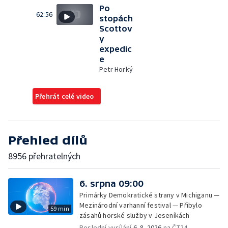
Po
62:56
stopách
Scottov
y
expedic
e
Petr Horký
Přehrát celé video
Přehled dílů
8956 přehratelných
6. srpna 09:00
Primárky Demokratické strany v Michiganu —
Mezinárodní varhanní festival — Přibylo
59 min
zásahů horské služby v Jeseníkách
Poslední vysílání
6. 8. 2026
na ČT24