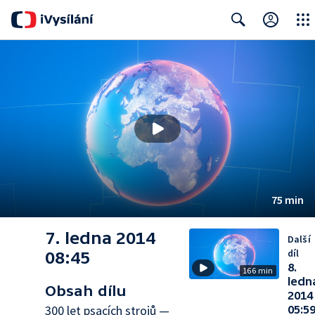
Close
Search
75 min
7. ledna 2014
Další
díl
08:45
8.
166 min
ledn
Obsah dílu
2014
300 let psacích strojů —
05:5