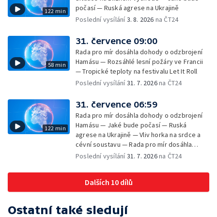
počasí — Ruská agrese na Ukrajině
122 min
Poslední vysílání
3. 8. 2026
na ČT24
31. července 09:00
Rada pro mír dosáhla dohody o odzbrojení
Hamásu — Rozsáhlé lesní požáry ve Francii
58 min
— Tropické teploty na festivalu Let It Roll
Poslední vysílání
31. 7. 2026
na ČT24
31. července 06:59
Rada pro mír dosáhla dohody o odzbrojení
Hamásu — Jaké bude počasí — Ruská
122 min
agrese na Ukrajině — Vliv horka na srdce a
cévní soustavu — Rada pro mír dosáhla
dohody o odzbrojení Hamásu — Dokument
Poslední vysílání
31. 7. 2026
na ČT24
Veřejný prostor Františka Skály — V srpnu
začíná výplata superdávky — Tropické
Dalších 10 dílů
teploty zatěžují i volně žijící zvířata
Ostatní také sledují