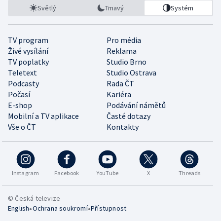
Světlý
Tmavý
Systém
TV program
Pro média
Živé vysílání
Reklama
TV poplatky
Studio Brno
Teletext
Studio Ostrava
Podcasty
Rada ČT
Počasí
Kariéra
E-shop
Podávání námětů
Mobilní a TV aplikace
Časté dotazy
Vše o ČT
Kontakty
Instagram
Facebook
YouTube
X
Threads
© Česká televize
•
•
English
Ochrana soukromí
Přístupnost