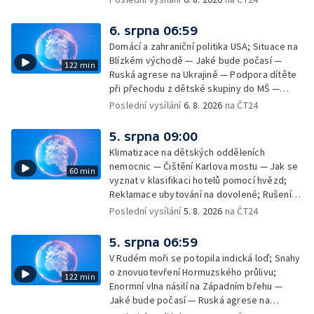
6. srpna 06:59
Domácí a zahraniční politika USA; Situace na
Blízkém východě — Jaké bude počasí —
122 min
Ruská agrese na Ukrajině — Podpora dítěte
při přechodu z dětské skupiny do MŠ —
Filmové premiéry týdne — Dvě deci tuše v
Poslední vysílání
6. 8. 2026
na ČT24
kinech — SeČTeno — Nedostatek léku na
rakovinu prsu
5. srpna 09:00
Klimatizace na dětských odděleních
nemocnic — Čištění Karlova mostu — Jak se
60 min
vyznat v klasifikaci hotelů pomocí hvězd;
Reklamace ubytování na dovolené; Rušení
dovolené kvůli přírodním živlům; Práva
Poslední vysílání
5. 8. 2026
na ČT24
cestujících v letecké dopravě; Půjčení auta
na dovolené v zahraničí; Platby a výběry na
5. srpna 06:59
dovolené v zahraničí — Těžba léčivé rašeliny
V Rudém moři se potopila indická loď; Snahy
u Malé Morávky
o znovuotevření Hormuzského průlivu;
122 min
Enormní vlna násilí na Západním břehu —
Jaké bude počasí — Ruská agrese na