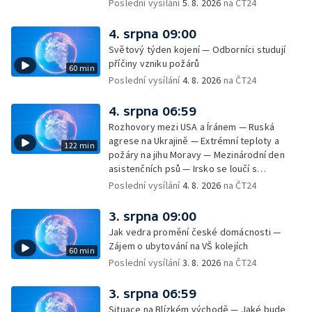
Ukrajině — Vliv veder na lidské orgány — Při
Poslední vysílání
5. 8. 2026
na ČT24
úderech v Kyjevské oblasti zahynulo 15 lidí
— Třem obcím na Brněnsku dočasně došla
4. srpna 09:00
pitná voda — SP v orientačním běhu v Česku
Světový týden kojení — Odborníci studují
— Horko a požáry sužují Evropu — Rybářský
příčiny vzniku požárů
60 min
příměstský tábor
Poslední vysílání
4. 8. 2026
na ČT24
4. srpna 06:59
Rozhovory mezi USA a Íránem — Ruská
agrese na Ukrajině — Extrémní teploty a
122 min
požáry na jihu Moravy — Mezinárodní den
asistenčních psů — Irsko se loučí s
hudebníkem Glenem Hansardem
Poslední vysílání
4. 8. 2026
na ČT24
3. srpna 09:00
Jak vedra promění české domácnosti —
Zájem o ubytování na VŠ kolejích
60 min
Poslední vysílání
3. 8. 2026
na ČT24
3. srpna 06:59
Situace na Blízkém východě — Jaké bude