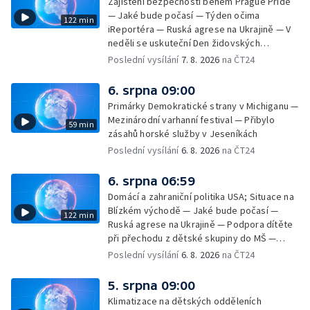
Zajištění bezpečnosti během Prague Pride
— Jaké bude počasí — Týden očima
122 min
iReportéra — Ruská agrese na Ukrajině — V
neděli se uskuteční Den židovských
památek — Vila Tugendhat slaví 25 let na
Poslední vysílání
7. 8. 2026
na ČT24
seznamu UNESCO — Mistrovství Evropy v
atletice 2026 — Výzkum: epidemie digitálních
6. srpna 09:00
závislostí je mýtus — Demolice vyhořelé
Primárky Demokratické strany v Michiganu —
výškové budovy ve Zlíně
Mezinárodní varhanní festival — Přibylo
59 min
zásahů horské služby v Jeseníkách
Poslední vysílání
6. 8. 2026
na ČT24
6. srpna 06:59
Domácí a zahraniční politika USA; Situace na
Blízkém východě — Jaké bude počasí —
122 min
Ruská agrese na Ukrajině — Podpora dítěte
při přechodu z dětské skupiny do MŠ —
Filmové premiéry týdne — Dvě deci tuše v
Poslední vysílání
6. 8. 2026
na ČT24
kinech — SeČTeno — Nedostatek léku na
rakovinu prsu
5. srpna 09:00
Klimatizace na dětských odděleních