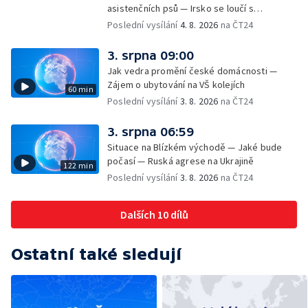
asistenčních psů — Irsko se loučí s
hudebníkem Glenem Hansardem
Poslední vysílání
4. 8. 2026
na ČT24
3. srpna 09:00
Jak vedra promění české domácnosti —
Zájem o ubytování na VŠ kolejích
60 min
Poslední vysílání
3. 8. 2026
na ČT24
3. srpna 06:59
Situace na Blízkém východě — Jaké bude
počasí — Ruská agrese na Ukrajině
122 min
Poslední vysílání
3. 8. 2026
na ČT24
Dalších 10 dílů
Ostatní také sledují