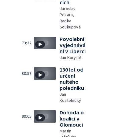
cích
Jaroslav
Pekara,
Radka
Soukupová
Povolební
73:32
vyjednává
ní v Liberci
Jan Korytář
130 let od
80:58
určení
nultého
poledníku
Jan
Kostelecký
Dohoda o
99:05
koalici v
Olomouci
Martin