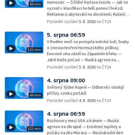
nemocnic — Čištění Karlova mostu — Jak se
60 min
vyznat v klasifikaci hotelů pomocí hvězd;
Reklamace ubytování na dovolené; Rušení
dovolené kvůli přírodním živlům; Práva
Poslední vysílání
5. 8. 2026
na ČT24
cestujících v letecké dopravě; Půjčení auta
na dovolené v zahraničí; Platby a výběry na
5. srpna 06:59
dovolené v zahraničí — Těžba léčivé rašeliny
V Rudém moři se potopila indická loď; Snahy
u Malé Morávky
o znovuotevření Hormuzského průlivu;
122 min
Enormní vlna násilí na Západním břehu —
Jaké bude počasí — Ruská agrese na
Ukrajině — Vliv veder na lidské orgány — Při
Poslední vysílání
5. 8. 2026
na ČT24
úderech v Kyjevské oblasti zahynulo 15 lidí
— Třem obcím na Brněnsku dočasně došla
4. srpna 09:00
pitná voda — SP v orientačním běhu v Česku
Světový týden kojení — Odborníci studují
— Horko a požáry sužují Evropu — Rybářský
příčiny vzniku požárů
60 min
příměstský tábor
Poslední vysílání
4. 8. 2026
na ČT24
4. srpna 06:59
Rozhovory mezi USA a Íránem — Ruská
agrese na Ukrajině — Extrémní teploty a
122 min
požáry na jihu Moravy — Mezinárodní den