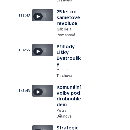
Laštůvka
25 let od
111:43
sametové
revoluce
Gabriela
Romanová
Příhody
134:55
Lišky
Bystroušk
y
Martina
Tlachová
Komunální
141:43
volby pod
drobnohle
dem
Petra
Bělinová
Strategie