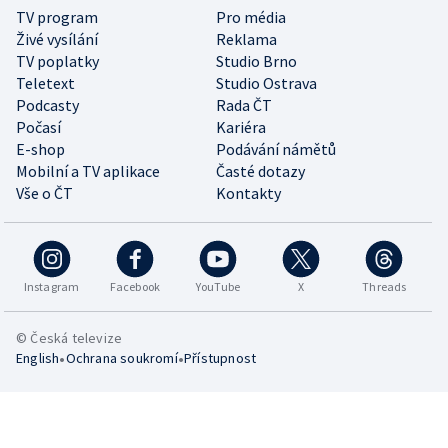
TV program
Pro média
Živé vysílání
Reklama
TV poplatky
Studio Brno
Teletext
Studio Ostrava
Podcasty
Rada ČT
Počasí
Kariéra
E-shop
Podávání námětů
Mobilní a TV aplikace
Časté dotazy
Vše o ČT
Kontakty
Instagram
Facebook
YouTube
X
Threads
© Česká televize
•
•
English
Ochrana soukromí
Přístupnost