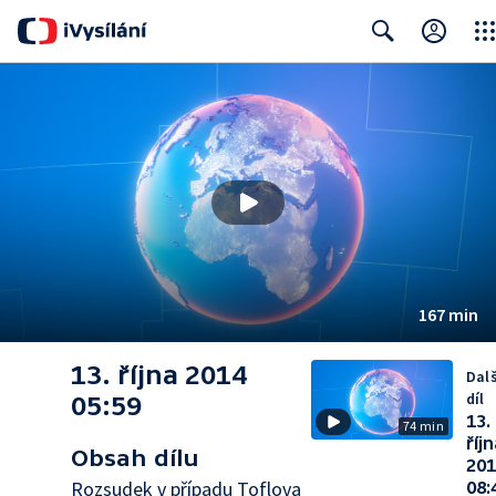
Clos
Search
167 min
13. října 2014
Dalš
díl
05:59
13.
74 min
říj
Obsah dílu
201
Rozsudek v případu Toflova
08: