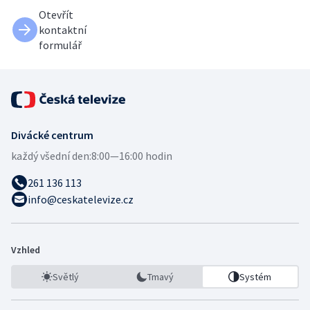
Otevřít
kontaktní
formulář
Divácké centrum
každý všední den:
8:00—16:00 hodin
261 136 113
info@ceskatelevize.cz
Vzhled
Světlý
Tmavý
Systém