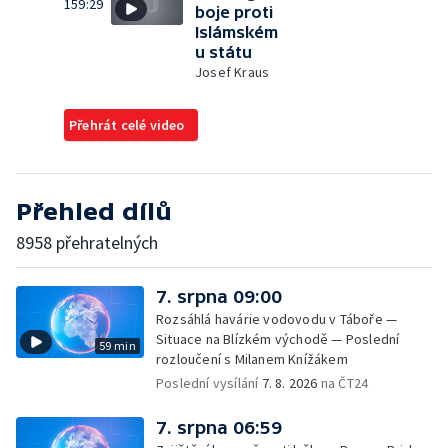
159:29
boje proti
Islámském
u státu
Josef Kraus
Přehrát celé video
Přehled dílů
8958 přehratelných
7. srpna 09:00
Rozsáhlá havárie vodovodu v Táboře —
Situace na Blízkém východě — Poslední
59 min
rozloučení s Milanem Knížákem
Poslední vysílání
7. 8. 2026
na ČT24
7. srpna 06:59