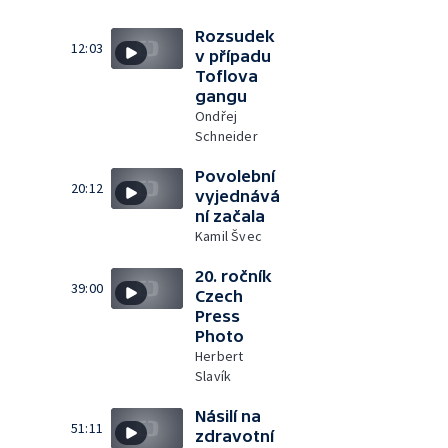
Rozsudek
12:03
v případu
Toflova
gangu
Ondřej
Schneider
Povolební
20:12
vyjednává
ní začala
Kamil Švec
20. ročník
39:00
Czech
Press
Photo
Herbert
Slavík
Násilí na
51:11
zdravotní