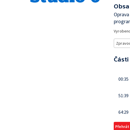
Obsa
Oprava 
progra
Vyroben
Zpravod
Části
00:35
51:39
64:29
Přehrát