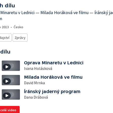
h dílu
Minaretu v Lednici — Milada Horáková ve filmu — Íránský j
m
o
2013
•
Česko
ajství
Zprávy
 dílu
Oprava Minaretu v Lednici
Ivana Holásková
Milada Horáková ve filmu
David Mrnka
Íránský jaderný program
Dana Drábová
 celé video