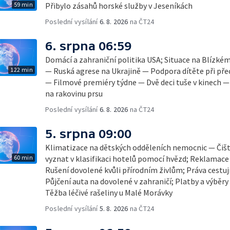
59 min
Přibylo zásahů horské služby v Jeseníkách
Poslední vysílání
6. 8. 2026
na ČT24
6. srpna 06:59
Domácí a zahraniční politika USA; Situace na Blízké
122 min
— Ruská agrese na Ukrajině — Podpora dítěte při pře
— Filmové premiéry týdne — Dvě deci tuše v kinech 
na rakovinu prsu
Poslední vysílání
6. 8. 2026
na ČT24
5. srpna 09:00
Klimatizace na dětských odděleních nemocnic — Čišt
60 min
vyznat v klasifikaci hotelů pomocí hvězd; Reklamace
Rušení dovolené kvůli přírodním živlům; Práva cestují
Půjčení auta na dovolené v zahraničí; Platby a výběry
Těžba léčivé rašeliny u Malé Morávky
Poslední vysílání
5. 8. 2026
na ČT24