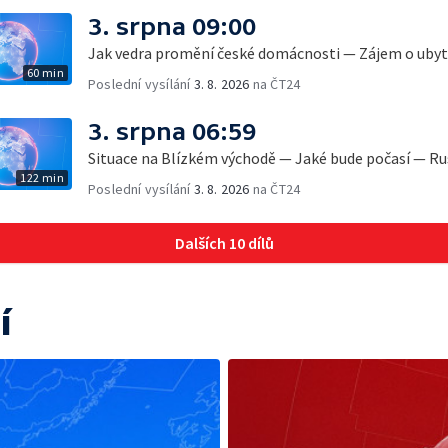
3. srpna 09:00
Jak vedra promění české domácnosti — Zájem o ubyto
60 min
Poslední vysílání
3. 8. 2026
na ČT24
3. srpna 06:59
Situace na Blízkém východě — Jaké bude počasí — Ru
122 min
Poslední vysílání
3. 8. 2026
na ČT24
Dalších 10 dílů
í