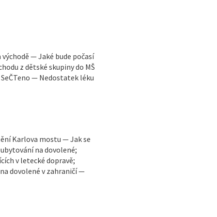
m východě — Jaké bude počasí
chodu z dětské skupiny do MŠ
— SeČTeno — Nedostatek léku
ění Karlova mostu — Jak se
 ubytování na dovolené;
cích v letecké dopravě;
 na dovolené v zahraničí —