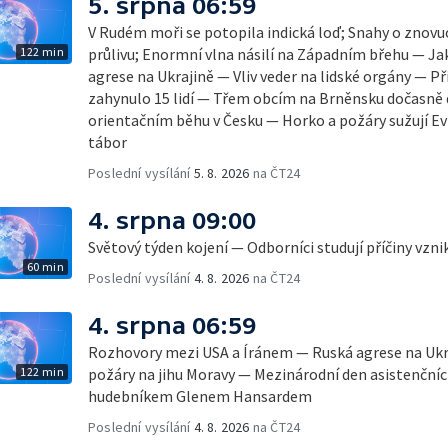
5. srpna 06:59
V Rudém moři se potopila indická loď; Snahy o zno
122 min
průlivu; Enormní vlna násilí na Západním břehu — Ja
agrese na Ukrajině — Vliv veder na lidské orgány — Př
zahynulo 15 lidí — Třem obcím na Brněnsku dočasně 
orientačním běhu v Česku — Horko a požáry sužují E
tábor
Poslední vysílání
5. 8. 2026
na ČT24
4. srpna 09:00
Světový týden kojení — Odborníci studují příčiny vzn
60 min
Poslední vysílání
4. 8. 2026
na ČT24
4. srpna 06:59
Rozhovory mezi USA a Íránem — Ruská agrese na Ukr
122 min
požáry na jihu Moravy — Mezinárodní den asistenčních
hudebníkem Glenem Hansardem
Poslední vysílání
4. 8. 2026
na ČT24