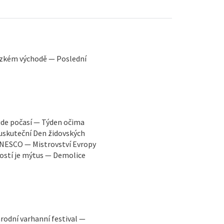
lízkém východě — Poslední
ude počasí — Týden očima
 uskuteční Den židovských
UNESCO — Mistrovství Evropy
lostí je mýtus — Demolice
odní varhanní festival —