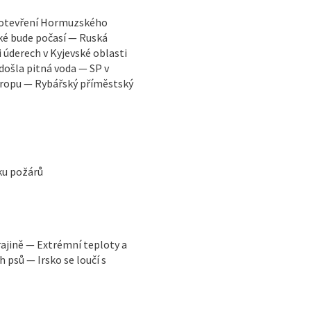
vuotevření Hormuzského
ké bude počasí — Ruská
i úderech v Kyjevské oblasti
došla pitná voda — SP v
vropu — Rybářský příměstský
iku požárů
ajině — Extrémní teploty a
 psů — Irsko se loučí s