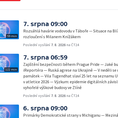
7. srpna 09:00
Rozsáhlá havárie vodovodu v Táboře — Situace na B
59 min
rozloučení s Milanem Knížákem
Poslední vysílání
7. 8. 2026
na ČT24
7. srpna 06:59
Zajištění bezpečnosti během Prague Pride — Jaké b
122 min
iReportéra — Ruská agrese na Ukrajině — V neděli se
památek — Vila Tugendhat slaví 25 let na seznamu 
v atletice 2026 — Výzkum: epidemie digitálních závis
vyhořelé výškové budovy ve Zlíně
Poslední vysílání
7. 8. 2026
na ČT24
6. srpna 09:00
Primárky Demokratické strany v Michiganu — Mezinár