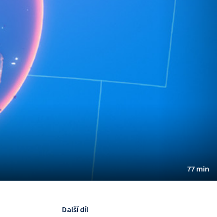
77 min
Další díl