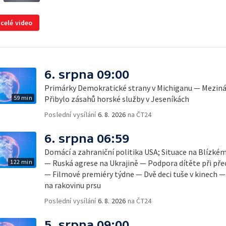
 celé video
6. srpna 09:00
Primárky Demokratické strany v Michiganu — Mezinár
59 min
Přibylo zásahů horské služby v Jeseníkách
Poslední vysílání
6. 8. 2026
na ČT24
6. srpna 06:59
Domácí a zahraniční politika USA; Situace na Blízké
122 min
— Ruská agrese na Ukrajině — Podpora dítěte při pře
— Filmové premiéry týdne — Dvě deci tuše v kinech 
na rakovinu prsu
Poslední vysílání
6. 8. 2026
na ČT24
5. srpna 09:00