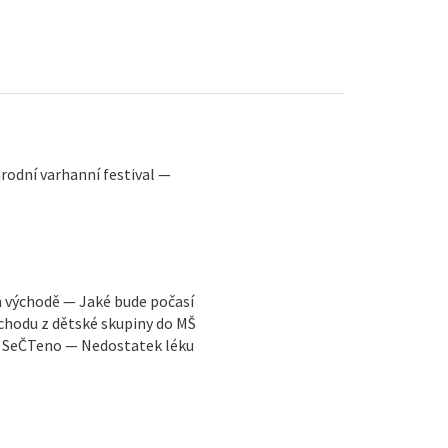
odní varhanní festival —
m východě — Jaké bude počasí
chodu z dětské skupiny do MŠ
— SeČTeno — Nedostatek léku