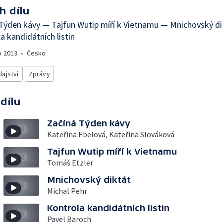
h dílu
Týden kávy — Tajfun Wutip míří k Vietnamu — Mnichovský d
a kandidátních listin
o
2013
•
Česko
ajství
Zprávy
 dílu
Začíná Týden kávy
Kateřina Ebelová, Kateřina Slováková
Tajfun Wutip míří k Vietnamu
Tomáš Etzler
Mnichovský diktát
Michal Pehr
Kontrola kandidátních listin
Pavel Baroch