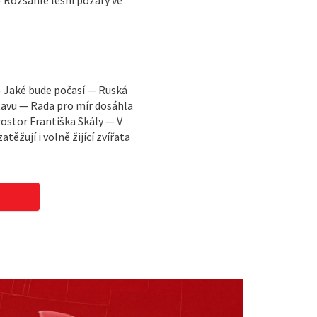
 Rozsáhlé lesní požáry ve
 Jaké bude počasí — Ruská
stavu — Rada pro mír dosáhla
stor Františka Skály — V
ěžují i volně žijící zvířata