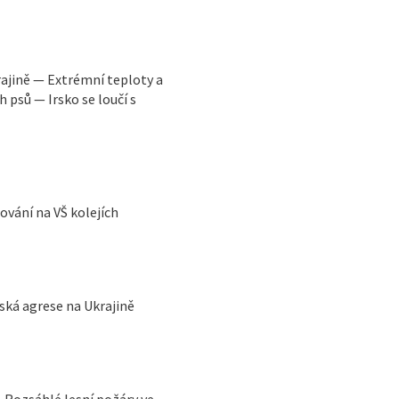
ajině — Extrémní teploty a
 psů — Irsko se loučí s
vání na VŠ kolejích
ská agrese na Ukrajině