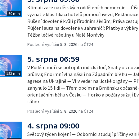
Klimatizace na dětských odděleních nemocnic — Čišt
60 min
vyznat v klasifikaci hotelů pomocí hvězd; Reklamace
Rušení dovolené kvůli přírodním živlům; Práva cestují
Půjčení auta na dovolené v zahraničí; Platby a výběry
Těžba léčivé rašeliny u Malé Morávky
Poslední vysílání
5. 8. 2026
na ČT24
5. srpna 06:59
V Rudém moři se potopila indická loď; Snahy o zno
122 min
průlivu; Enormní vlna násilí na Západním břehu — Ja
agrese na Ukrajině — Vliv veder na lidské orgány — Př
zahynulo 15 lidí — Třem obcím na Brněnsku dočasně 
orientačním běhu v Česku — Horko a požáry sužují E
tábor
Poslední vysílání
5. 8. 2026
na ČT24
4. srpna 09:00
Světový týden kojení — Odborníci studují příčiny vzn