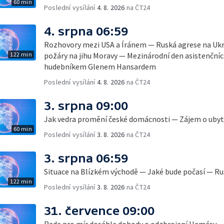
60 min
Poslední vysílání
4. 8. 2026
na ČT24
4. srpna 06:59
Rozhovory mezi USA a Íránem — Ruská agrese na Ukr
122 min
požáry na jihu Moravy — Mezinárodní den asistenčních
hudebníkem Glenem Hansardem
Poslední vysílání
4. 8. 2026
na ČT24
3. srpna 09:00
Jak vedra promění české domácnosti — Zájem o ubyto
60 min
Poslední vysílání
3. 8. 2026
na ČT24
3. srpna 06:59
Situace na Blízkém východě — Jaké bude počasí — Ru
122 min
Poslední vysílání
3. 8. 2026
na ČT24
31. července 09:00