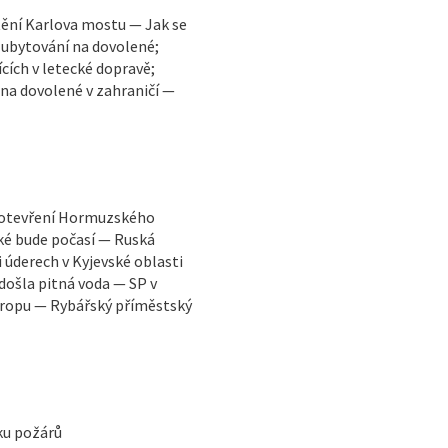
ění Karlova mostu — Jak se
 ubytování na dovolené;
cích v letecké dopravě;
 na dovolené v zahraničí —
vuotevření Hormuzského
ké bude počasí — Ruská
i úderech v Kyjevské oblasti
došla pitná voda — SP v
vropu — Rybářský příměstský
iku požárů