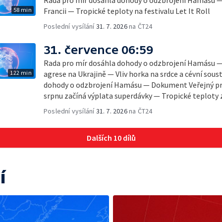
Rada pro mír dosáhla dohody o odzbrojení Hamásu —
58 min
Francii — Tropické teploty na festivalu Let It Roll
Poslední vysílání
31. 7. 2026
na ČT24
31. července 06:59
Rada pro mír dosáhla dohody o odzbrojení Hamásu —
122 min
agrese na Ukrajině — Vliv horka na srdce a cévní sou
dohody o odzbrojení Hamásu — Dokument Veřejný pro
srpnu začíná výplata superdávky — Tropické teploty zat
Poslední vysílání
31. 7. 2026
na ČT24
Dalších 10 dílů
í