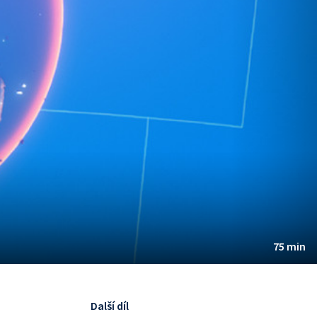
75 min
Další díl