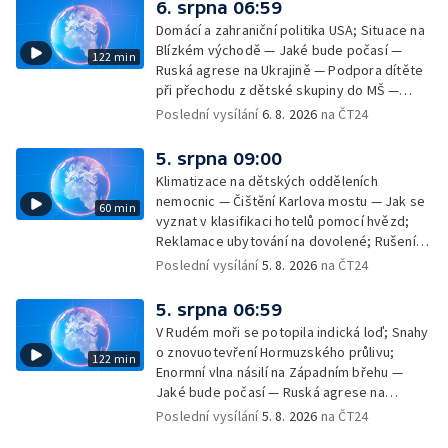
6. srpna 06:59
Domácí a zahraniční politika USA; Situace na
Blízkém východě — Jaké bude počasí —
122 min
Ruská agrese na Ukrajině — Podpora dítěte
při přechodu z dětské skupiny do MŠ —
Filmové premiéry týdne — Dvě deci tuše v
Poslední vysílání
6. 8. 2026
na ČT24
kinech — SeČTeno — Nedostatek léku na
rakovinu prsu
5. srpna 09:00
Klimatizace na dětských odděleních
nemocnic — Čištění Karlova mostu — Jak se
60 min
vyznat v klasifikaci hotelů pomocí hvězd;
Reklamace ubytování na dovolené; Rušení
dovolené kvůli přírodním živlům; Práva
Poslední vysílání
5. 8. 2026
na ČT24
cestujících v letecké dopravě; Půjčení auta
na dovolené v zahraničí; Platby a výběry na
5. srpna 06:59
dovolené v zahraničí — Těžba léčivé rašeliny
V Rudém moři se potopila indická loď; Snahy
u Malé Morávky
o znovuotevření Hormuzského průlivu;
122 min
Enormní vlna násilí na Západním břehu —
Jaké bude počasí — Ruská agrese na
Ukrajině — Vliv veder na lidské orgány — Při
Poslední vysílání
5. 8. 2026
na ČT24
úderech v Kyjevské oblasti zahynulo 15 lidí