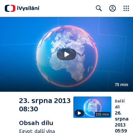
Close
Search
75 min
23. srpna 2013
Další
díl
08:30
26.
151 min
srpna
Obsah dílu
2013
Egypt: další vlna
05:59