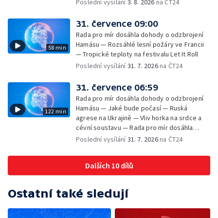
Poslední vysílání
3. 8. 2026
na ČT24
31. července 09:00
Rada pro mír dosáhla dohody o odzbrojení
Hamásu — Rozsáhlé lesní požáry ve Francii
58 min
— Tropické teploty na festivalu Let It Roll
Poslední vysílání
31. 7. 2026
na ČT24
31. července 06:59
Rada pro mír dosáhla dohody o odzbrojení
Hamásu — Jaké bude počasí — Ruská
122 min
agrese na Ukrajině — Vliv horka na srdce a
cévní soustavu — Rada pro mír dosáhla
dohody o odzbrojení Hamásu — Dokument
Poslední vysílání
31. 7. 2026
na ČT24
Veřejný prostor Františka Skály — V srpnu
začíná výplata superdávky — Tropické
Dalších 10 dílů
teploty zatěžují i volně žijící zvířata
Ostatní také sledují