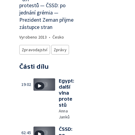
protestů — ČSSD: po
jednání grémia —
Prezident Zeman přijme
zástupce stran
Vyrobeno
2013
•
Česko
Zpravodajství
Zprávy
Části dílu
Egypt:
19:02
další
vlna
prote
stů
Anna
Janků
ČSSD:
62:45