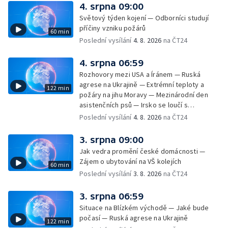
— Třem obcím na Brněnsku dočasně došla
4. srpna 09:00
pitná voda — SP v orientačním běhu v Česku
Světový týden kojení — Odborníci studují
— Horko a požáry sužují Evropu — Rybářský
příčiny vzniku požárů
60 min
příměstský tábor
Poslední vysílání
4. 8. 2026
na ČT24
4. srpna 06:59
Rozhovory mezi USA a Íránem — Ruská
agrese na Ukrajině — Extrémní teploty a
122 min
požáry na jihu Moravy — Mezinárodní den
asistenčních psů — Irsko se loučí s
hudebníkem Glenem Hansardem
Poslední vysílání
4. 8. 2026
na ČT24
3. srpna 09:00
Jak vedra promění české domácnosti —
Zájem o ubytování na VŠ kolejích
60 min
Poslední vysílání
3. 8. 2026
na ČT24
3. srpna 06:59
Situace na Blízkém východě — Jaké bude
počasí — Ruská agrese na Ukrajině
122 min