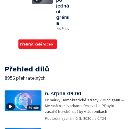
po
jedná
ní
grémi
a
Živě TK
Přehrát celé video
Přehled dílů
8956 přehratelných
6. srpna 09:00
Primárky Demokratické strany v Michiganu —
Mezinárodní varhanní festival — Přibylo
59 min
zásahů horské služby v Jeseníkách
Poslední vysílání
6. 8. 2026
na ČT24