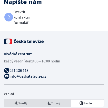
Napište nám
Otevřít
kontaktní
formulář
Divácké centrum
každý všední den:
8:00—16:00 hodin
261 136 113
info@ceskatelevize.cz
Vzhled
Světlý
Tmavý
Systém