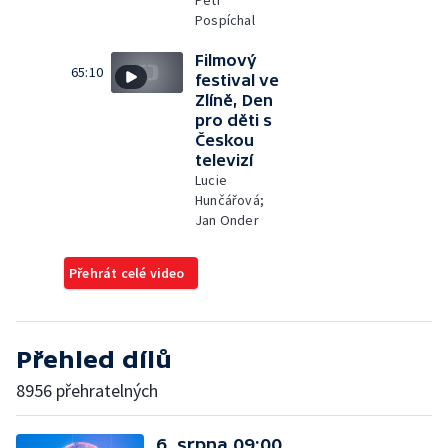
Petr
Pospíchal
Filmový
65:10
festival ve
Zlíně, Den
pro děti s
Českou
televizí
Lucie
Hunčářová;
Jan Onder
Přehrát celé video
Přehled dílů
8956 přehratelných
6. srpna 09:00