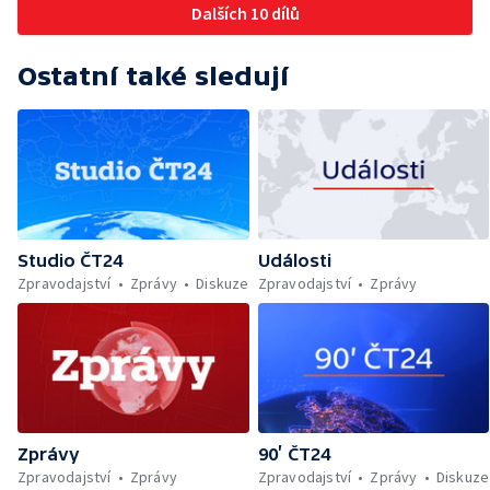
Dalších 10 dílů
teploty zatěžují i volně žijící zvířata
Ostatní také sledují
Studio ČT24
Události
Zpravodajství
Zprávy
Diskuze
Zpravodajství
Zprávy
Zprávy
90’ ČT24
Zpravodajství
Zprávy
Zpravodajství
Zprávy
Diskuze