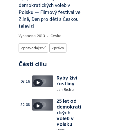
demokratických voleb v
Polsku — Filmový festival ve
Zlíně, Den pro děti s Českou
televizí
Vyrobeno
2013
•
Česko
Zpravodajství
Zprávy
Části dílu
Ryby živí
03:16
rostliny
Jan Richtr
25 let od
52:08
demokrati
ckých
voleb v
Polsku