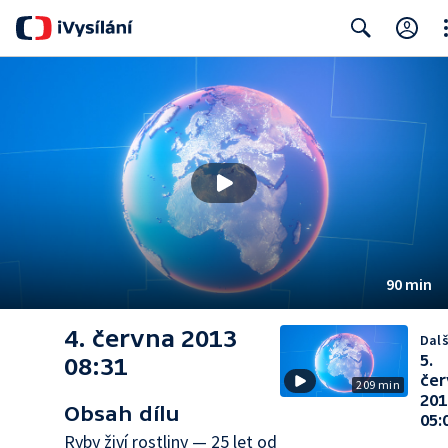
Cl
Search
90 min
4. června 2013
Dalš
5.
08:31
čer
209 min
201
Obsah dílu
05:
Ryby živí rostliny — 25 let od