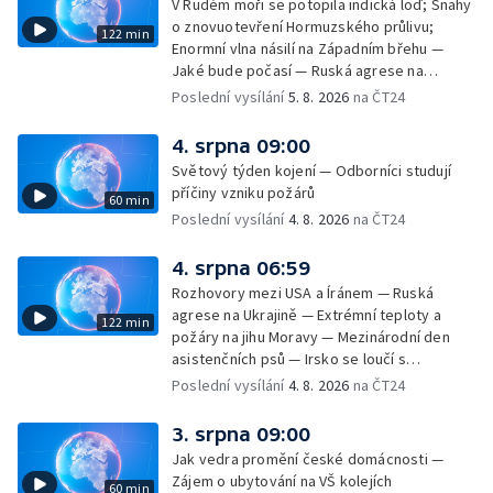
V Rudém moři se potopila indická loď; Snahy
u Malé Morávky
o znovuotevření Hormuzského průlivu;
122 min
Enormní vlna násilí na Západním břehu —
Jaké bude počasí — Ruská agrese na
Ukrajině — Vliv veder na lidské orgány — Při
Poslední vysílání
5. 8. 2026
na ČT24
úderech v Kyjevské oblasti zahynulo 15 lidí
— Třem obcím na Brněnsku dočasně došla
4. srpna 09:00
pitná voda — SP v orientačním běhu v Česku
Světový týden kojení — Odborníci studují
— Horko a požáry sužují Evropu — Rybářský
příčiny vzniku požárů
60 min
příměstský tábor
Poslední vysílání
4. 8. 2026
na ČT24
4. srpna 06:59
Rozhovory mezi USA a Íránem — Ruská
agrese na Ukrajině — Extrémní teploty a
122 min
požáry na jihu Moravy — Mezinárodní den
asistenčních psů — Irsko se loučí s
hudebníkem Glenem Hansardem
Poslední vysílání
4. 8. 2026
na ČT24
3. srpna 09:00
Jak vedra promění české domácnosti —
Zájem o ubytování na VŠ kolejích
60 min