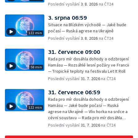
Poslední vysílání
3. 8. 2026
na ČT24
3. srpna 06:59
Situace na Blízkém východě — Jaké bude
počasí — Ruská agrese na Ukrajině
122 min
Poslední vysílání
3. 8. 2026
na ČT24
31. července 09:00
Rada pro mír dosáhla dohody o odzbrojení
Hamásu — Rozsáhlé lesní požáry ve Francii
58 min
— Tropické teploty na festivalu Let It Roll
Poslední vysílání
31. 7. 2026
na ČT24
31. července 06:59
Rada pro mír dosáhla dohody o odzbrojení
Hamásu — Jaké bude počasí — Ruská
122 min
agrese na Ukrajině — Vliv horka na srdce a
cévní soustavu — Rada pro mír dosáhla
dohody o odzbrojení Hamásu — Dokument
Poslední vysílání
31. 7. 2026
na ČT24
Veřejný prostor Františka Skály — V srpnu
začíná výplata superdávky — Tropické