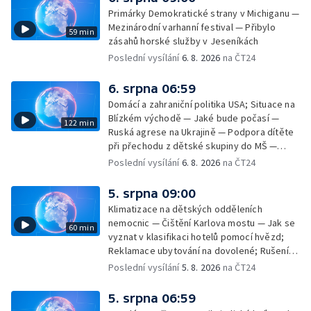
Primárky Demokratické strany v Michiganu —
Mezinárodní varhanní festival — Přibylo
59 min
zásahů horské služby v Jeseníkách
Poslední vysílání
6. 8. 2026
na ČT24
6. srpna 06:59
Domácí a zahraniční politika USA; Situace na
Blízkém východě — Jaké bude počasí —
122 min
Ruská agrese na Ukrajině — Podpora dítěte
při přechodu z dětské skupiny do MŠ —
Filmové premiéry týdne — Dvě deci tuše v
Poslední vysílání
6. 8. 2026
na ČT24
kinech — SeČTeno — Nedostatek léku na
rakovinu prsu
5. srpna 09:00
Klimatizace na dětských odděleních
nemocnic — Čištění Karlova mostu — Jak se
60 min
vyznat v klasifikaci hotelů pomocí hvězd;
Reklamace ubytování na dovolené; Rušení
dovolené kvůli přírodním živlům; Práva
Poslední vysílání
5. 8. 2026
na ČT24
cestujících v letecké dopravě; Půjčení auta
na dovolené v zahraničí; Platby a výběry na
5. srpna 06:59
dovolené v zahraničí — Těžba léčivé rašeliny