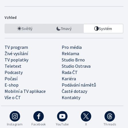
Vzhled
Světlý
Tmavý
Systém
TV program
Pro média
Živé vysílání
Reklama
TV poplatky
Studio Brno
Teletext
Studio Ostrava
Podcasty
Rada ČT
Počasí
Kariéra
E-shop
Podávání námětů
Mobilní a TV aplikace
Časté dotazy
Vše o ČT
Kontakty
Instagram
Facebook
YouTube
X
Threads