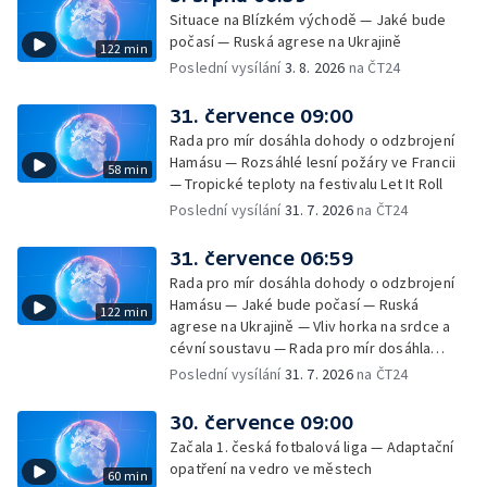
Situace na Blízkém východě — Jaké bude
počasí — Ruská agrese na Ukrajině
122 min
Poslední vysílání
3. 8. 2026
na ČT24
31. července 09:00
Rada pro mír dosáhla dohody o odzbrojení
Hamásu — Rozsáhlé lesní požáry ve Francii
58 min
— Tropické teploty na festivalu Let It Roll
Poslední vysílání
31. 7. 2026
na ČT24
31. července 06:59
Rada pro mír dosáhla dohody o odzbrojení
Hamásu — Jaké bude počasí — Ruská
122 min
agrese na Ukrajině — Vliv horka na srdce a
cévní soustavu — Rada pro mír dosáhla
dohody o odzbrojení Hamásu — Dokument
Poslední vysílání
31. 7. 2026
na ČT24
Veřejný prostor Františka Skály — V srpnu
začíná výplata superdávky — Tropické
30. července 09:00
teploty zatěžují i volně žijící zvířata
Začala 1. česká fotbalová liga — Adaptační
opatření na vedro ve městech
60 min