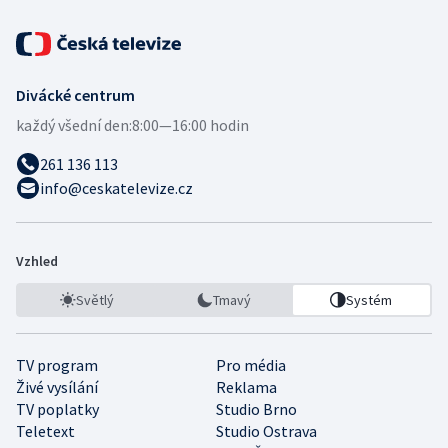
Divácké centrum
každý všední den:
8:00—16:00 hodin
261 136 113
info@ceskatelevize.cz
Vzhled
Světlý
Tmavý
Systém
TV program
Pro média
Živé vysílání
Reklama
TV poplatky
Studio Brno
Teletext
Studio Ostrava