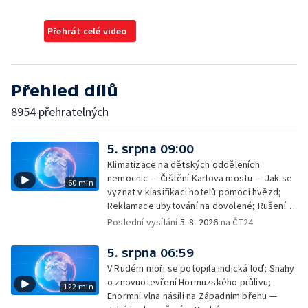
Přehrát celé video
Přehled dílů
8954 přehratelných
5. srpna 09:00
Klimatizace na dětských odděleních
nemocnic — Čištění Karlova mostu — Jak se
60 min
vyznat v klasifikaci hotelů pomocí hvězd;
Reklamace ubytování na dovolené; Rušení
dovolené kvůli přírodním živlům; Práva
Poslední vysílání
5. 8. 2026
na ČT24
cestujících v letecké dopravě; Půjčení auta
na dovolené v zahraničí; Platby a výběry na
5. srpna 06:59
dovolené v zahraničí — Těžba léčivé rašeliny
V Rudém moři se potopila indická loď; Snahy
u Malé Morávky
o znovuotevření Hormuzského průlivu;
122 min
Enormní vlna násilí na Západním břehu —