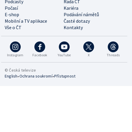
Podcasty
Rada ČT
Počasí
Kariéra
E-shop
Podávání námětů
Mobilní a TV aplikace
Časté dotazy
Vše o ČT
Kontakty
Instagram
Facebook
YouTube
X
Threads
© Česká televize
•
•
English
Ochrana soukromí
Přístupnost