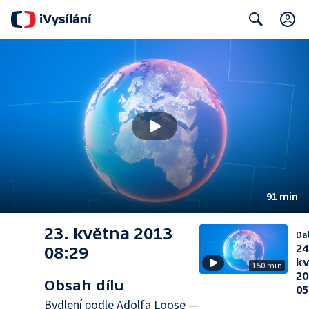
C
Search
91 min
23. května 2013
Dal
24
08:29
kv
150 min
20
Obsah dílu
05
Bydlení podle Adolfa Loose —