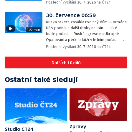
Poslední vysílání
30. 7. 2026
na ČT24
30. července 06:59
Ruská raketa zasáhla rodinný dům — Armáda
USA podnikla další útoky na Írán — Jaké
122 min
bude počasí — Ruská agrese na Ukrajině —
Opalování a péče o kůži v letním počasí —
Filmové premiéry — Komedie Dovolená v
Poslední vysílání
30. 7. 2026
na ČT24
Českém ráji v kinech — SeČTeno — Vliv horka
na chování řidičů
Dalších 10 dílů
Ostatní také sledují
Zprávy
Studio ČT24