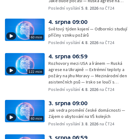
Jaké bude počasí — Ruská agrese na
Ukrajině — Vliv veder na lidské orgány — Při
Poslední vysílání
5. 8. 2026
na ČT24
úderech v Kyjevské oblasti zahynulo 15 lidí
— Třem obcím na Brněnsku dočasně došla
4. srpna 09:00
pitná voda — SP v orientačním běhu v Česku
Světový týden kojení — Odborníci studují
— Horko a požáry sužují Evropu — Rybářský
příčiny vzniku požárů
60 min
příměstský tábor
Poslední vysílání
4. 8. 2026
na ČT24
4. srpna 06:59
Rozhovory mezi USA a Íránem — Ruská
agrese na Ukrajině — Extrémní teploty a
122 min
požáry na jihu Moravy — Mezinárodní den
asistenčních psů — Irsko se loučí s
hudebníkem Glenem Hansardem
Poslední vysílání
4. 8. 2026
na ČT24
3. srpna 09:00
Jak vedra promění české domácnosti —
Zájem o ubytování na VŠ kolejích
60 min
Poslední vysílání
3. 8. 2026
na ČT24
3. srpna 06:59