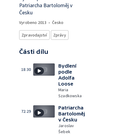
Patriarcha Bartoloměj v
Česku
Vyrobeno
2013
•
Česko
Zpravodajství
Zprávy
Části dílu
Bydlení
18:30
podle
Adolfa
Loose
Maria
Szadkowska
Patriarcha
72:29
Bartoloměj
v Česku
Jaroslav
Šebek