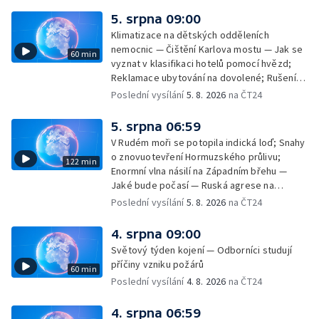
rakovinu prsu
5. srpna 09:00
Klimatizace na dětských odděleních
nemocnic — Čištění Karlova mostu — Jak se
60 min
vyznat v klasifikaci hotelů pomocí hvězd;
Reklamace ubytování na dovolené; Rušení
dovolené kvůli přírodním živlům; Práva
Poslední vysílání
5. 8. 2026
na ČT24
cestujících v letecké dopravě; Půjčení auta
na dovolené v zahraničí; Platby a výběry na
5. srpna 06:59
dovolené v zahraničí — Těžba léčivé rašeliny
V Rudém moři se potopila indická loď; Snahy
u Malé Morávky
o znovuotevření Hormuzského průlivu;
122 min
Enormní vlna násilí na Západním břehu —
Jaké bude počasí — Ruská agrese na
Ukrajině — Vliv veder na lidské orgány — Při
Poslední vysílání
5. 8. 2026
na ČT24
úderech v Kyjevské oblasti zahynulo 15 lidí
— Třem obcím na Brněnsku dočasně došla
4. srpna 09:00
pitná voda — SP v orientačním běhu v Česku
Světový týden kojení — Odborníci studují
— Horko a požáry sužují Evropu — Rybářský
příčiny vzniku požárů
60 min
příměstský tábor
Poslední vysílání
4. 8. 2026
na ČT24
4. srpna 06:59