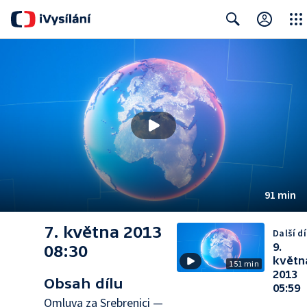
Close
Search
91 min
7. května 2013
Další dí
9.
08:30
květn
151 min
2013
Obsah dílu
05:59
Omluva za Srebrenici —