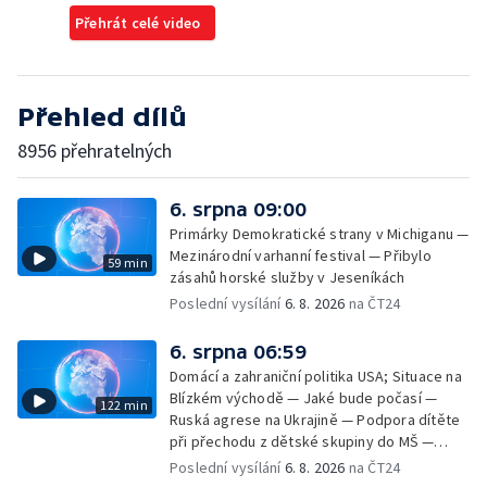
Přehrát celé video
Přehled dílů
8956 přehratelných
6. srpna 09:00
Primárky Demokratické strany v Michiganu —
Mezinárodní varhanní festival — Přibylo
59 min
zásahů horské služby v Jeseníkách
Poslední vysílání
6. 8. 2026
na ČT24
6. srpna 06:59
Domácí a zahraniční politika USA; Situace na
Blízkém východě — Jaké bude počasí —
122 min
Ruská agrese na Ukrajině — Podpora dítěte
při přechodu z dětské skupiny do MŠ —
Filmové premiéry týdne — Dvě deci tuše v
Poslední vysílání
6. 8. 2026
na ČT24
kinech — SeČTeno — Nedostatek léku na