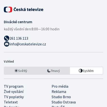
Divácké centrum
každý všední den:
8:00—16:00 hodin
261 136 113
info@ceskatelevize.cz
Vzhled
Světlý
Tmavý
Systém
TV program
Pro média
Živé vysílání
Reklama
TV poplatky
Studio Brno
Teletext
Studio Ostrava