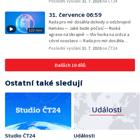
Poslední vysílání
31. 7. 2026
na ČT24
31. července 06:59
Rada pro mír dosáhla dohody o odzbrojení
Hamásu — Jaké bude počasí — Ruská
122 min
agrese na Ukrajině — Vliv horka na srdce a
cévní soustavu — Rada pro mír dosáhla
dohody o odzbrojení Hamásu — Dokument
Poslední vysílání
31. 7. 2026
na ČT24
Veřejný prostor Františka Skály — V srpnu
začíná výplata superdávky — Tropické
Dalších 10 dílů
teploty zatěžují i volně žijící zvířata
Ostatní také sledují
Studio ČT24
Události