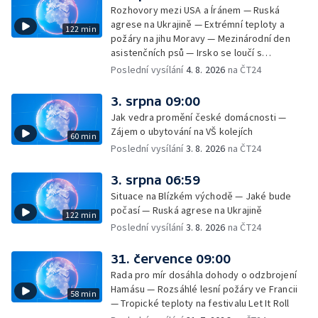
Rozhovory mezi USA a Íránem — Ruská
agrese na Ukrajině — Extrémní teploty a
122 min
požáry na jihu Moravy — Mezinárodní den
asistenčních psů — Irsko se loučí s
hudebníkem Glenem Hansardem
Poslední vysílání
4. 8. 2026
na ČT24
3. srpna 09:00
Jak vedra promění české domácnosti —
Zájem o ubytování na VŠ kolejích
60 min
Poslední vysílání
3. 8. 2026
na ČT24
3. srpna 06:59
Situace na Blízkém východě — Jaké bude
počasí — Ruská agrese na Ukrajině
122 min
Poslední vysílání
3. 8. 2026
na ČT24
31. července 09:00
Rada pro mír dosáhla dohody o odzbrojení
Hamásu — Rozsáhlé lesní požáry ve Francii
58 min
— Tropické teploty na festivalu Let It Roll