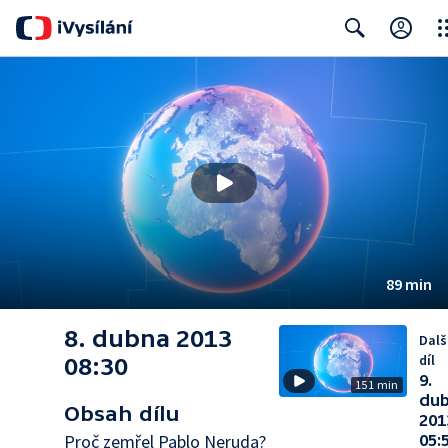
Clo
Search
89 min
8. dubna 2013
Dalš
díl
08:30
9.
151 min
du
Obsah dílu
201
Proč zemřel Pablo Neruda?
05: