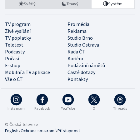
Světlý
Tmavý
Systém
TV program
Pro média
Živé vysílání
Reklama
TV poplatky
Studio Brno
Teletext
Studio Ostrava
Podcasty
Rada ČT
Počasí
Kariéra
E-shop
Podávání námětů
Mobilní a TV aplikace
Časté dotazy
Vše o ČT
Kontakty
Instagram
Facebook
YouTube
X
Threads
© Česká televize
•
•
English
Ochrana soukromí
Přístupnost