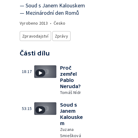
— Soud s Janem Kalouskem
— Mezinárodní den Romů
Vyrobeno
2013
•
Česko
Zpravodajství
Zprávy
Části dílu
Proč
18:17
zemřel
Pablo
Neruda?
Tomáš Nídr
Soud s
53:15
Janem
Kalouske
m
Zuzana
Smiešková