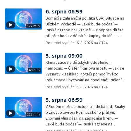
6. srpna 06:59
Domácí a zahraniční politika USA; Situace na
Blízkém východě — Jaké bude počasí —
122 min
Ruská agrese na Ukrajině — Podpora dítěte
při přechodu z dětské skupiny do MŠ —
Filmové premiéry týdne — Dvě deci tuše v
Poslední vysílání
6. 8. 2026
na ČT24
kinech — SeČTeno — Nedostatek léku na
rakovinu prsu
5. srpna 09:00
Klimatizace na dětských odděleních
nemocnic — Čištění Karlova mostu — Jak se
60 min
vyznat v klasifikaci hotelů pomocí hvězd;
Reklamace ubytování na dovolené; Rušení
dovolené kvůli přírodním živlům; Práva
Poslední vysílání
5. 8. 2026
na ČT24
cestujících v letecké dopravě; Půjčení auta
na dovolené v zahraničí; Platby a výběry na
5. srpna 06:59
dovolené v zahraničí — Těžba léčivé rašeliny
V Rudém moři se potopila indická loď; Snahy
u Malé Morávky
o znovuotevření Hormuzského průlivu;
122 min
Enormní vlna násilí na Západním břehu —
Jaké bude počasí — Ruská agrese na
Ukrajině — Vliv veder na lidské orgány — Při