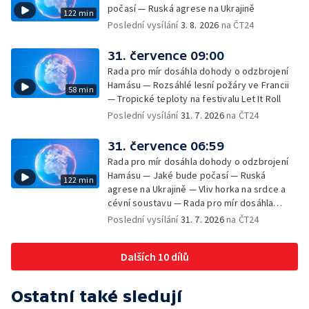
počasí — Ruská agrese na Ukrajině
122 min
Poslední vysílání
3. 8. 2026
na ČT24
31. července 09:00
Rada pro mír dosáhla dohody o odzbrojení
Hamásu — Rozsáhlé lesní požáry ve Francii
58 min
— Tropické teploty na festivalu Let It Roll
Poslední vysílání
31. 7. 2026
na ČT24
31. července 06:59
Rada pro mír dosáhla dohody o odzbrojení
Hamásu — Jaké bude počasí — Ruská
122 min
agrese na Ukrajině — Vliv horka na srdce a
cévní soustavu — Rada pro mír dosáhla
dohody o odzbrojení Hamásu — Dokument
Poslední vysílání
31. 7. 2026
na ČT24
Veřejný prostor Františka Skály — V srpnu
začíná výplata superdávky — Tropické
Dalších 10 dílů
teploty zatěžují i volně žijící zvířata
Ostatní také sledují