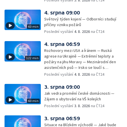
Poslední vysílání
5. 8. 2026
na ČT24
úderech v Kyjevské oblasti zahynulo 15 lidí
— Třem obcím na Brněnsku dočasně došla
4. srpna 09:00
pitná voda — SP v orientačním běhu v Česku
Světový týden kojení — Odborníci studují
— Horko a požáry sužují Evropu — Rybářský
příčiny vzniku požárů
60 min
příměstský tábor
Poslední vysílání
4. 8. 2026
na ČT24
4. srpna 06:59
Rozhovory mezi USA a Íránem — Ruská
agrese na Ukrajině — Extrémní teploty a
122 min
požáry na jihu Moravy — Mezinárodní den
asistenčních psů — Irsko se loučí s
hudebníkem Glenem Hansardem
Poslední vysílání
4. 8. 2026
na ČT24
3. srpna 09:00
Jak vedra promění české domácnosti —
Zájem o ubytování na VŠ kolejích
60 min
Poslední vysílání
3. 8. 2026
na ČT24
3. srpna 06:59
Situace na Blízkém východě — Jaké bude