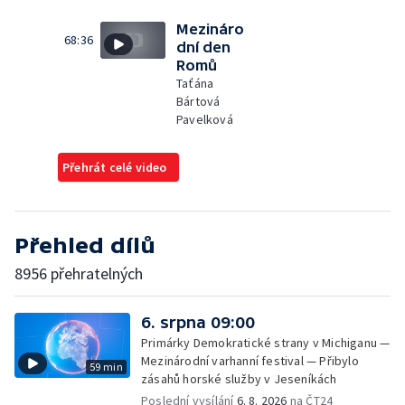
Mezináro
68:36
dní den
Romů
Taťána
Bártová
Pavelková
Přehrát celé video
Přehled dílů
8956 přehratelných
6. srpna 09:00
Primárky Demokratické strany v Michiganu —
Mezinárodní varhanní festival — Přibylo
59 min
zásahů horské služby v Jeseníkách
Poslední vysílání
6. 8. 2026
na ČT24