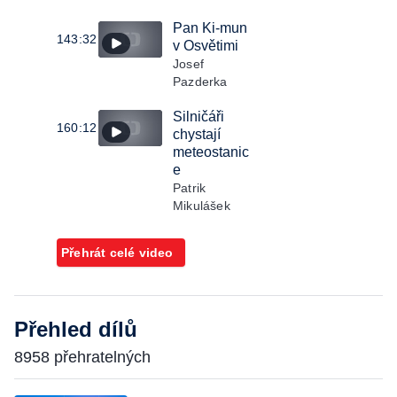
Pan Ki-mun
143:32
v Osvětimi
Josef
Pazderka
Silničáři
160:12
chystají
meteostanic
e
Patrik
Mikulášek
Přehrát celé video
Přehled dílů
8958 přehratelných