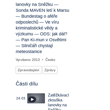
lanovky na Sněžku —
Sonda MAVEN letí k Marsu
— Bundestag o aféře
odposlechů — Ve víru
kriminalistické vědy a
výzkumu — ODS: jak dál?
— Pan Ki-mun v Osvětimi
— Silničáři chystají
meteostanice
Vyrobeno
2013
•
Česko
Zpravodajství
Zprávy
Části dílu
Zatěžkávací
24:03
zkouška
lanovky na
Sněžku