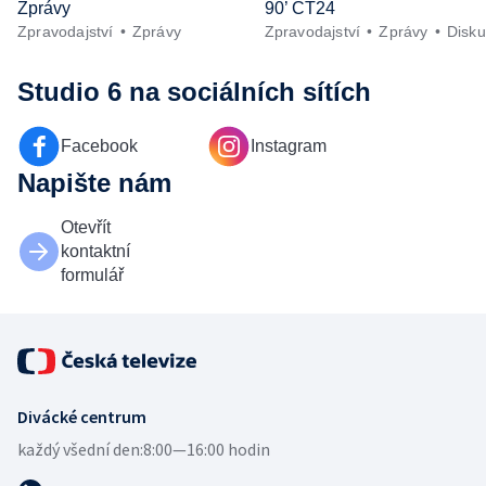
Zprávy
90’ ČT24
Zpravodajství
Zprávy
Zpravodajství
Zprávy
Disk
Studio 6
na sociálních sítích
Facebook
Instagram
Napište nám
Otevřít
kontaktní
formulář
Divácké centrum
každý všední den:
8:00—16:00 hodin