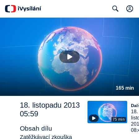
Search
165 min
18. listopadu 2013
Dalš
18.
05:59
lis
75 min
20
Obsah dílu
08:
Zatěžkávací zkouška