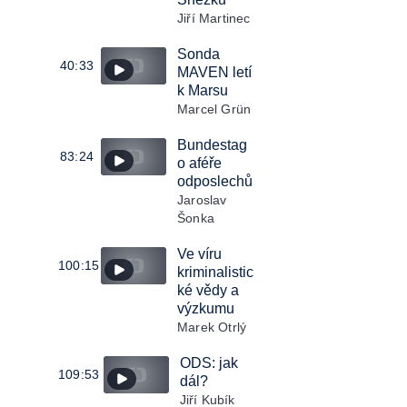
Jiří Martinec
Sonda
40:33
MAVEN letí
k Marsu
Marcel Grün
Bundestag
83:24
o aféře
odposlechů
Jaroslav
Šonka
Ve víru
100:15
kriminalistic
ké vědy a
výzkumu
Marek Otrlý
ODS: jak
109:53
dál?
Jiří Kubík