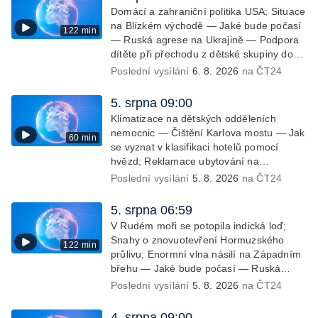
Domácí a zahraniční politika USA; Situace
na Blízkém východě — Jaké bude počasí
122 min
— Ruská agrese na Ukrajině — Podpora
dítěte při přechodu z dětské skupiny do
MŠ — Filmové premiéry týdne — Dvě
Poslední vysílání
6. 8. 2026
na ČT24
deci tuše v kinech — SeČTeno —
Nedostatek léku na rakovinu prsu
5. srpna 09:00
Klimatizace na dětských odděleních
nemocnic — Čištění Karlova mostu — Jak
60 min
se vyznat v klasifikaci hotelů pomocí
hvězd; Reklamace ubytování na
dovolené; Rušení dovolené kvůli
Poslední vysílání
5. 8. 2026
na ČT24
přírodním živlům; Práva cestujících v
letecké dopravě; Půjčení auta na
5. srpna 06:59
dovolené v zahraničí; Platby a výběry na
V Rudém moři se potopila indická loď;
dovolené v zahraničí — Těžba léčivé
Snahy o znovuotevření Hormuzského
122 min
rašeliny u Malé Morávky
průlivu; Enormní vlna násilí na Západním
břehu — Jaké bude počasí — Ruská
agrese na Ukrajině — Vliv veder na lidské
Poslední vysílání
5. 8. 2026
na ČT24
orgány — Při úderech v Kyjevské oblasti
zahynulo 15 lidí — Třem obcím na
4. srpna 09:00