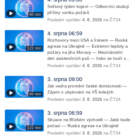
Brněnsku dočasně došla pitná voda — SP
Světový týden kojení — Odborníci studují
v orientačním běhu v Česku — Horko a
příčiny vzniku požárů
60 min
požáry sužují Evropu — Rybářský
Poslední vysílání
4. 8. 2026
na ČT24
příměstský tábor
4. srpna 06:59
Rozhovory mezi USA a Íránem — Ruská
agrese na Ukrajině — Extrémní teploty a
122 min
požáry na jihu Moravy — Mezinárodní
den asistenčních psů — Irsko se loučí s
hudebníkem Glenem Hansardem
Poslední vysílání
4. 8. 2026
na ČT24
3. srpna 09:00
Jak vedra promění české domácnosti —
Zájem o ubytování na VŠ kolejích
60 min
Poslední vysílání
3. 8. 2026
na ČT24
3. srpna 06:59
Situace na Blízkém východě — Jaké bude
počasí — Ruská agrese na Ukrajině
122 min
Poslední vysílání
3. 8. 2026
na ČT24