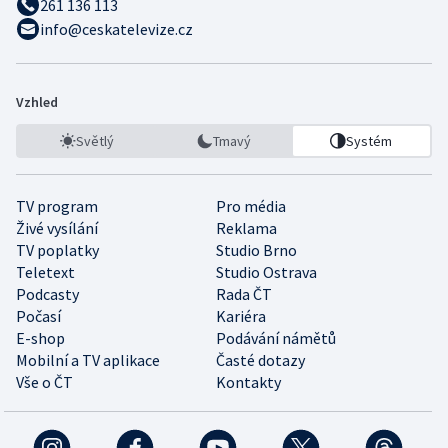
261 136 113
info@ceskatelevize.cz
Vzhled
Světlý
Tmavý
Systém
TV program
Pro média
Živé vysílání
Reklama
TV poplatky
Studio Brno
Teletext
Studio Ostrava
Podcasty
Rada ČT
Počasí
Kariéra
E-shop
Podávání námětů
Mobilní a TV aplikace
Časté dotazy
Vše o ČT
Kontakty