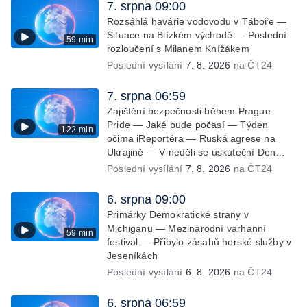
7. srpna 09:00
Rozsáhlá havárie vodovodu v Táboře —
Situace na Blízkém východě — Poslední
59 min
rozloučení s Milanem Knížákem
Poslední vysílání
7. 8. 2026
na ČT24
7. srpna 06:59
Zajištění bezpečnosti během Prague
Pride — Jaké bude počasí — Týden
122 min
očima iReportéra — Ruská agrese na
Ukrajině — V neděli se uskuteční Den
židovských památek — Vila Tugendhat
Poslední vysílání
7. 8. 2026
na ČT24
slaví 25 let na seznamu UNESCO —
Mistrovství Evropy v atletice 2026 —
6. srpna 09:00
Výzkum: epidemie digitálních závislostí je
Primárky Demokratické strany v
mýtus — Demolice vyhořelé výškové
Michiganu — Mezinárodní varhanní
59 min
budovy ve Zlíně
festival — Přibylo zásahů horské služby v
Jeseníkách
Poslední vysílání
6. 8. 2026
na ČT24
6. srpna 06:59