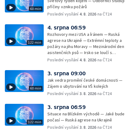
Světový týden kojení — Odborníci studují
— Horko a požáry sužují Evropu — Rybářský
příčiny vzniku požárů
60 min
příměstský tábor
Poslední vysílání
4. 8. 2026
na ČT24
4. srpna 06:59
Rozhovory mezi USA a Íránem — Ruská
agrese na Ukrajině — Extrémní teploty a
122 min
požáry na jihu Moravy — Mezinárodní den
asistenčních psů — Irsko se loučí s
hudebníkem Glenem Hansardem
Poslední vysílání
4. 8. 2026
na ČT24
3. srpna 09:00
Jak vedra promění české domácnosti —
Zájem o ubytování na VŠ kolejích
60 min
Poslední vysílání
3. 8. 2026
na ČT24
3. srpna 06:59
Situace na Blízkém východě — Jaké bude
počasí — Ruská agrese na Ukrajině
122 min
Poslední vysílání
3. 8. 2026
na ČT24