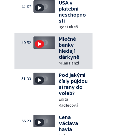
USA v
25:37
platební
neschopno
sti
Igor Lukeš
Mléčné
40:52
banky
hledají
dárkyně
Milan Hanzl
Pod jakými
51:33
čísly půjdou
strany do
voleb?
Edita
Kadlecová
Cena
66:23
Václava
havla