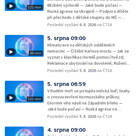
Blízkém východě — Jaké bude počasí —
122 min
Ruská agrese na Ukrajině — Podpora dítěte
při přechodu z dětské skupiny do MŠ —
Filmové premiéry týdne — Dvě deci tuše v
Poslední vysílání
6. 8. 2026
na ČT24
kinech — SeČTeno — Nedostatek léku na
rakovinu prsu
5. srpna 09:00
Klimatizace na dětských odděleních
nemocnic — Čištění Karlova mostu — Jak se
60 min
vyznat v klasifikaci hotelů pomocí hvězd;
Reklamace ubytování na dovolené; Rušení
dovolené kvůli přírodním živlům; Práva
Poslední vysílání
5. 8. 2026
na ČT24
cestujících v letecké dopravě; Půjčení auta
na dovolené v zahraničí; Platby a výběry na
5. srpna 06:59
dovolené v zahraničí — Těžba léčivé rašeliny
V Rudém moři se potopila indická loď; Snahy
u Malé Morávky
o znovuotevření Hormuzského průlivu;
122 min
Enormní vlna násilí na Západním břehu —
Jaké bude počasí — Ruská agrese na
Ukrajině — Vliv veder na lidské orgány — Při
Poslední vysílání
5. 8. 2026
na ČT24
úderech v Kyjevské oblasti zahynulo 15 lidí
— Třem obcím na Brněnsku dočasně došla
4. srpna 09:00
pitná voda — SP v orientačním běhu v Česku