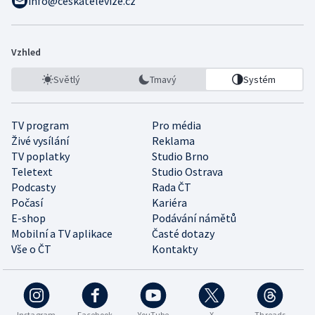
info@ceskatelevize.cz
Vzhled
Světlý
Tmavý
Systém
TV program
Pro média
Živé vysílání
Reklama
TV poplatky
Studio Brno
Teletext
Studio Ostrava
Podcasty
Rada ČT
Počasí
Kariéra
E-shop
Podávání námětů
Mobilní a TV aplikace
Časté dotazy
Vše o ČT
Kontakty
Instagram
Facebook
YouTube
X
Threads