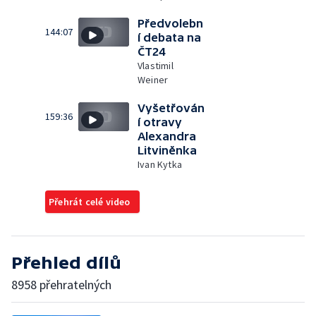
Předvolebn
144:07
í debata na
ČT24
Vlastimil
Weiner
Vyšetřován
159:36
í otravy
Alexandra
Litviněnka
Ivan Kytka
Přehrát celé video
Přehled dílů
8958 přehratelných