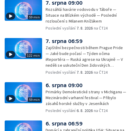
7. srpna 09:00
Rozsáhlá havárie vodovodu v Táboře —
Situace na Blízkém východě — Poslední
59 min
rozloučení s Milanem Knížákem
Poslední vysílání
7. 8. 2026
na ČT24
7. srpna 06:59
Zajištění bezpečnosti během Prague Pride
— Jaké bude počasí — Týden očima
122 min
iReportéra — Ruská agrese na Ukrajině — V
neděli se uskuteční Den židovských
památek — Vila Tugendhat slaví 25 let na
Poslední vysílání
7. 8. 2026
na ČT24
seznamu UNESCO — Mistrovství Evropy v
atletice 2026 — Výzkum: epidemie digitálních
6. srpna 09:00
závislostí je mýtus — Demolice vyhořelé
Primárky Demokratické strany v Michiganu —
výškové budovy ve Zlíně
Mezinárodní varhanní festival — Přibylo
59 min
zásahů horské služby v Jeseníkách
Poslední vysílání
6. 8. 2026
na ČT24
6. srpna 06:59
Domácí a zahraniční politika USA; Situace na