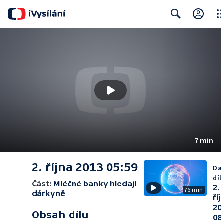
Clo
Search
7 min
2. října 2013 05:59
Da
dí
Část:
Mléčné banky hledají
2.
76 min
dárkyně
ří
2
Obsah dílu
08