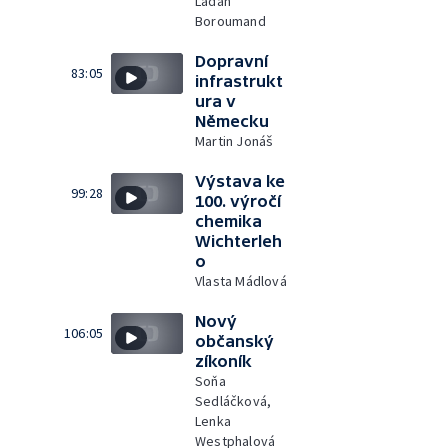
Ladan
Boroumand
Dopravní
83:05
infrastrukt
ura v
Německu
Martin Jonáš
Výstava ke
99:28
100. výročí
chemika
Wichterleh
o
Vlasta Mádlová
Nový
106:05
občanský
zíkoník
Soňa
Sedláčková,
Lenka
Westphalová